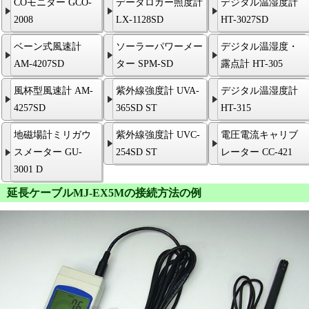
COモニター GCO-
データロガー照度計
デジタル温湿度計
2008
LX-1128SD
HT-3027SD
ベーン式風速計
ソーラーパワーメー
デジタル温湿度・
AM-4207SD
ター SPM-SD
露点計 HT-305
風杯型風速計 AM-
紫外線強度計 UVA-
デジタル温湿度計
4257SD
365SD ST
HT-315
地磁場計ミリガウ
紫外線強度計 UVC-
電圧電流キャリブ
スメーター GU-
254SD ST
レーター CC-421
3001 D
延長ケーブルMJ-EX5Mの接続方法の例