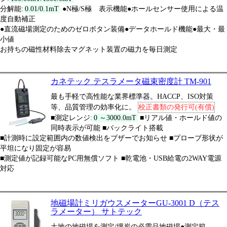
分解能:
0.01/0.1mT
●N極/S極 表示機能●ホールセンサー使用による温
度自動補正
●直流磁場測定のためのゼロボタン装備●データホールド機能●最大・最
小値
お持ちの磁性材料除去マグネット装置の磁力を毎日測定
カネテック テスラメータ磁束密度計 TM-901
最も手軽で高性能な業界標準器。HACCP、ISO対策
等、品質管理の効率化に。
校正書類の発行可(有償)
■測定レンジ:
0 ～3000.0mT
■リアル値・ホールド値の
同時表示が可能 ■バックライト搭載
■計測時に設定範囲内の数値検出をブザーでお知らせ ■プローブ形状が
平坦になり固定が容易
■測定値が記録可能なPC用無償ソフト ■乾電池・USB給電の2WAY電源
対応
地磁場計ミリガウスメーターGU-3001 D（テス
ラメーター） サトテック
土地の地磁場を測定/埋炭の必需品地磁場●測定範