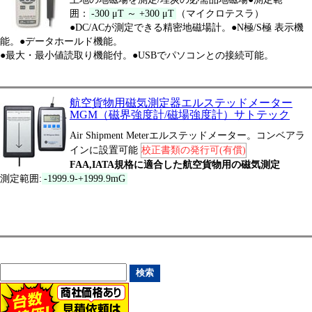
囲：
-300 μT ～ +300 μT
（マイクロテスラ）
●DC/ACが測定できる精密地磁場計。●N極/S極 表示機
能。●データホールド機能。
●最大・最小値読取り機能付。●USBでパソコンとの接続可能。
航空貨物用磁気測定器エルステッドメーター
MGM（磁界強度計/磁場強度計）サトテック
Air Shipment Meterエルステッドメーター。コンベアラ
インに設置可能
校正書類の発行可(有償)
FAA,IATA規格に適合した航空貨物用の磁気測定
測定範囲:
-1999.9-+1999.9mG