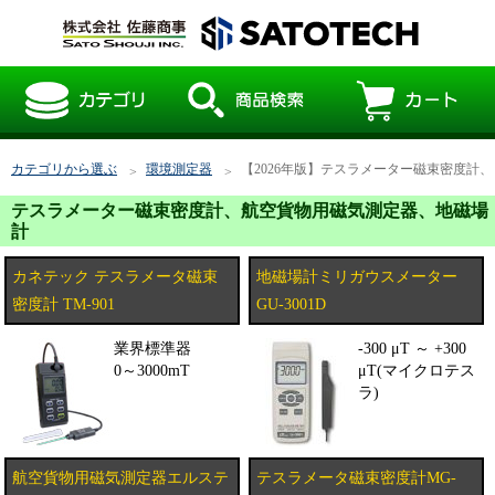
カテゴリから選ぶ
環境測定器
【2026年版】テスラメーター磁束密度計
テスラメーター磁束密度計、航空貨物用磁気測定器、地磁場
計
カネテック テスラメータ磁束
地磁場計ミリガウスメーター
密度計 TM-901
GU-3001D
業界標準器
-300 μT ～ +300
0～3000mT
μT(マイクロテス
ラ)
航空貨物用磁気測定器エルステ
テスラメータ磁束密度計MG-