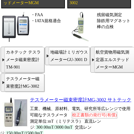
ッドメーターMGM
3002
・FAA
残留磁気測定
・IATA規格適合
除鉄用マグネット
棒の点検
カネテック テスラ
地磁場計ミリガウス
航空貨物用磁気測
メータ磁束密度計
メーターGU-3001 D
定器エルステッド
TM-901
メーターMGM
テスラメーター磁
束密度計MG-3002
テスラメーター磁束密度計MG-3002 サトテック
工業、機械、原材料、電気、研究所等広レンジで使用
可能なテスラメータ
校正書類の発行可(有償)
測定単位:mT（ミリテスラ） 直流レン
ジ:
300.00mT/3000.0mT
交流レン
ジ:
150.00mT/1500.0mT