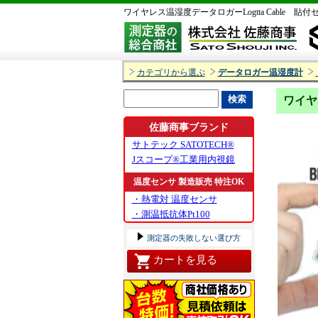
ワイヤレス温湿度データロガーLogtta Cable 貼
カテゴリから選ぶ
データロガー温湿度計
ワイヤレ
佐藤商事ブランド
サトテック SATOTECH®
Jスコープ®工業用内視鏡
温度センサ 製造販売 特注OK
・熱電対 温度センサ
・測温抵抗体Pt100
測定器の失敗しない選び方
カートを見る