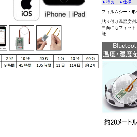
▲特長
▲仕様
フィルムシート形
貼り付け温湿度測
曲面にもフィット
能