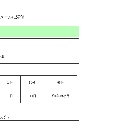
てメールに添付
RH
１分
10分
60分
11日
114日
約1年10か月
（60分）