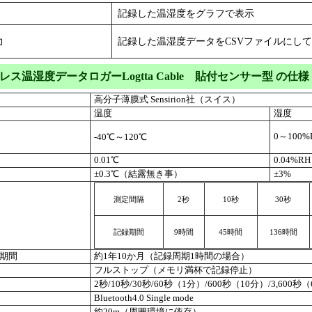
記録した温湿度をグラフで表示
力
記録した温湿度データをCSVファイルにし
レス温湿度データロガーLogtta Cable 貼付センサー型 の仕様
高分子薄膜式 Sensirion社（スイス）
温度
湿度
0～100%
-40℃～120℃
0.01℃
0.04%RH
±0.3℃（結露無き事）
±3%
測定間隔
2秒
10秒
30秒
記録期間
9時間
45時間
136時間
期間
約1年10か月（記録周期1時間の場合）
フルストップ（メモリ満杯で記録停止）
2秒/10秒/30秒/60秒（1分）/600秒（10分）/3,600秒
Bluetooth4.0 Single mode