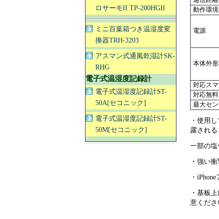
通信距離
ロサーモII TP-200HGII
動作環境
ミニ百葉箱つき温湿度変
電源
換器TRH-3203
アスマン式通風乾湿計SK-
本体外形
RHG
電子式温湿度記録計
対応スマ
電子式温湿度記録計ST-
対応無料
50A[セコニック]
最大セン
電子式温湿度記録計ST-
・使用し
50M[セコニック]
露される
一部の塩
・強い衝
・iPh
・基板上
意くださ