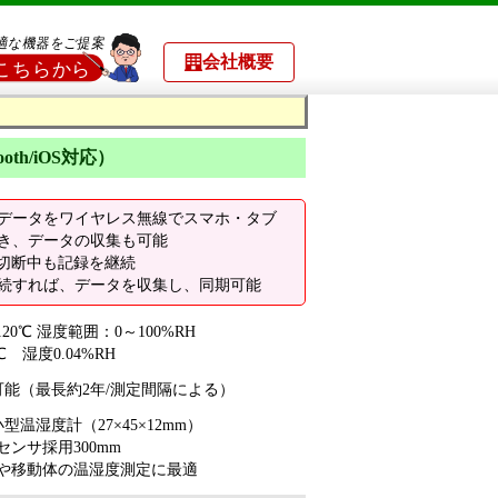
会社概要
th/iOS対応）
データをワイヤレス無線でスマホ・タブ
き、データの収集も可能
無線の切断中も記録を継続
続すれば、データを収集し、同期可能
20℃ 湿度範囲：0～100%RH
 湿度0.04%RH
可能（最長約2年/測定間隔による）
型温湿度計（27×45×12mm）
ンサ採用300mm
や移動体の温湿度測定に最適