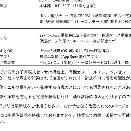
約20m（周囲環境に依存）
温度
本体部 -10℃~60℃ （結露なき事）
ボタン型リチウム電池CR2032（動作確認用テスト電
電池寿命 最長約2年（ビーコンモード測定周期300秒
22x40x8mm 重量 約12g（電池含む）保護ケース重量 
寸法
保護ケース外形 27x45x12mm（突起部含まず）
ホとOS
iPhone5以降 iOS10以降にて動作確認済み
アプリ
無線温湿度（App Store 無料アプリ）
サ接続数
7個(iOSにより変動) （ビーコンモードは100以上可能
ている高分子薄膜式センサは構造上、有機ガス（トルエン、ベンゼン、
と、センサ表面が汚染されて湿度がずれたり、計測不能に陥る可能性が
化ビニルや梱包材から発生する有機ガスによっても汚染されることがあ
撃や振動を与えると電池が脱落したり、基板故障の原因となりますので
oneアプリは最新版をご使用ください。なお予告なく改善のためのバージ
には半導体部品を搭載しておりますので、静電気で故障、破損する可能
い。