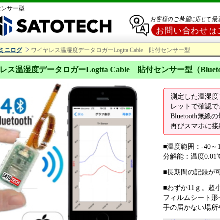
付センサー型
ミニログ
ワイヤレス温湿度データロガーLogtta Cable 貼付センサー型
ス温湿度データロガーLogtta Cable 貼付センサー型（Bluetoo
測定した温湿度
レットで確認で
Bluetooth
再びスマホに接
■温度範囲：-40～1
分解能：温度0.01℃
■長期間の記録が
■わずか11ｇ。超小
フィルムシート形セ
手の届かない場所