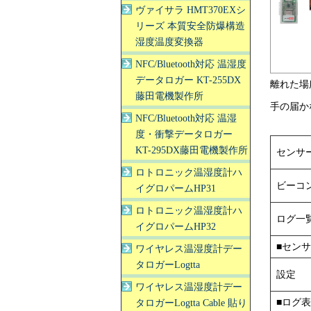
ヴァイサラ HMT370EXシ
リーズ 本質安全防爆構造
湿度温度変換器
NFC/Bluetooth対応 温湿度
データロガー KT-255DX
離れた場
藤田電機製作所
手の届か
NFC/Bluetooth対応 温湿
度・衝撃データロガー
KT-295DX藤田電機製作所
センサ
ロトロニック温湿度計ハ
ビーコ
イグロパームHP31
ロトロニック温湿度計ハ
ログ一
イグロパームHP32
■セン
ワイヤレス温湿度計デー
タロガーLogtta
設定
ワイヤレス温湿度計デー
■ログ
タロガーLogtta Cable 貼り