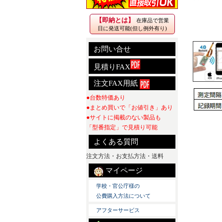
【即納とは】
在庫品で営業
日に発送可能(但し例外有り)
お問い合せ
見積りFAX
注文FAX用紙
●台数特価あり
●まとめ買いで「お値引き」あり
●サイトに掲載のない製品も
「型番指定」で見積り可能
よくある質問
注文方法・お支払方法・送料
マイページ
学校・官公庁様の
公費購入方法について
アフターサービス