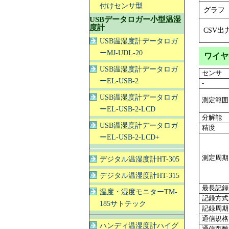
付けセンサ型
グラフ
USBデータロガー小型温湿
度計
CSV出
USB温湿度計データロガ
ーMJ-UDL-20
ワイヤ
USB温湿度計データロガ
センサ
ーEL-USB-2
-
USB温湿度計データロガ
測定範囲
ーEL-USB-2-LCD
分解能
USB温湿度計データロガ
精度
ーEL-USB-2-LCD+
測定周期
デジタル温湿度計HT-305
デジタル温湿度計HT-315
最長記録
温度・湿度モニターTM-
記録方式
185サトテック
記録周期
通信規格
ハンディ温湿度計ハイグ