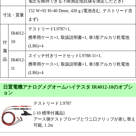
電圧を維持できる下限測定抵抗値を測定したとき)
152 W×92 H×40 Dmm, 420 g (電池含む, テストリード含
寸法・質量
まず)
テストリードL9787×1,
IR4012-
携帯用ケース×1, 取扱説明書×1, 単3形アルカリ乾電池
10
付
(LR6)×4
属
スイッチ付きリードセットL9788-11×1,
品
IR4012-
携帯用ケース×1, 取扱説明書×1, 単3形アルカリ乾電池
11
(LR6)×4
日置電機アナログメグオームハイテスタ IR4012-10のオプシ
ョン
テストリード L9787
[-10 標準付属品]
アース側テストプローブとワニ口クリップが差し替え
可能, 1.2m