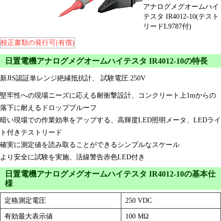
アナログメグオームハイ
テスタ IR4012-10(テスト
リードL9787付)
校正書類の発行可(有償)
日置電機アナログメグオームハイテスタ IR4012-10の特長
新JIS認証単レンジ絶縁抵抗計、 試験電圧:250V
堅牢性への現場ニーズに応える耐衝撃設計、コンクリート上1mからの
落下に耐えるドロッププルーフ
暗い現場での作業効率をアップする、高輝度LED照明メータ、LEDライ
ト付きテストリード
確実に測定値を読み取ることができるシンプルなスケール
より安全に試験を実施、活線警告赤色LED付き
日置電機アナログメグオームハイテスタ IR4012-10の基本仕
様
定格測定電圧
250 VDC
有効最大表示値
100 MΩ