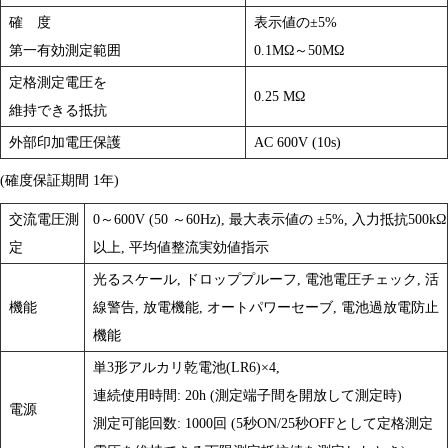
確 度
表示値の±5%
第一有効測定範囲
0.1MΩ～50MΩ
定格測定電圧を
0.25 MΩ
維持できる抵抗
外部印加電圧保護
AC 600V (10s)
(確度保証期間 1年)
交流電圧測
0～600V (50 ～60Hz), 最大表示値の ±5%, 入力抵抗500kΩ
定
以上, 平均値整流実効値指示
光るスケール, ドロッププルーフ, 電池電圧チェック, 活
機能
線警告, 放電機能, オートパワーセーブ, 電池過放電防止
機能
単3形アルカリ乾電池(LR6)×4,
連続使用時間: 20h (測定端子間を開放して測定時)
電源
測定可能回数: 1000回 (5秒ON/25秒OFFとして定格測定