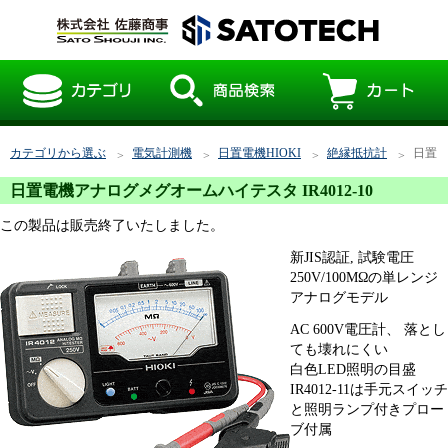
カテゴリから選ぶ
電気計測機
日置電機HIOKI
絶縁抵抗計
日置電
日置電機アナログメグオームハイテスタ IR4012-10
この製品は販売終了いたしました。
新JIS認証, 試験電圧
250V/100MΩの単レンジ
アナログモデル
AC 600V電圧計、 落とし
ても壊れにくい
白色LED照明の目盛
IR4012-11は手元スイッチ
と照明ランプ付きプロー
ブ付属