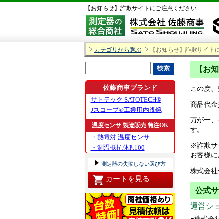
【お知らせ】詐欺サイトにご注意ください
カテゴリから選ぶ
【お知らせ】詐欺サイト
【お知
佐藤商事ブランド
この度、
サトテック SATOTECH®
商品代金
Jスコープ®工業用内視鏡
万が一、
温度センサ 製造販売 特注OK
す。
・熱電対 温度センサ
※詐欺サ
・測温抵抗体Pt100
お客様に
測定器の失敗しない選び方
株式会社
カートを見る
公式サ
運営シ
●株式会社 佐