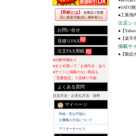
●SATO
【即納とは】
在庫品で営業
●工業用内
日に発送可能(但し例外有り)
出店シ
お問い合せ
●【Ya
●【楽天
見積りFAX
掲載サ
注文FAX用紙
●【製品
●台数特価あり
●まとめ買いで「お値引き」あり
●サイトに掲載のない製品も
「型番指定」で見積り可能
よくある質問
注文方法・お支払方法・送料
マイページ
学校・官公庁様の
公費購入方法について
アフターサービス