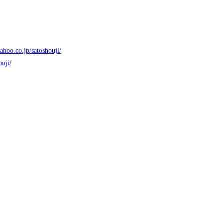
yahoo.co.jp/satoshouji/
uji/