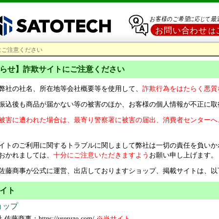
にご注意ください
らせ】詐欺サイトにご注意ください
弊社の社名、所在地等会社概要等を使用して、
詐欺行為をはたらく悪質
振込後も商品が届かない等の被害のほか、お客様の個人情報が不正に取
被害に遭われた場合は、最寄り警察署に被害の届出、消費者センターへ
イトのご利用に関するトラブルに関しまして弊社は一切の責任を負いか
おかれましては、
十分にご注意いただきますよう
お願い申し上げます。
佐藤商事が公式に運営、出店しておりますショップ、掲載サイトは、以
イト
ョップ
藤商事：https://ureruzo.com/
※当サイト