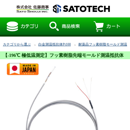
カテゴリから選ぶ
白金測温抵抗体Pt100
耐薬品フッ素樹脂モールド測温
【-196℃ 極低温測定】フッ素樹脂先端モールド測温抵抗体