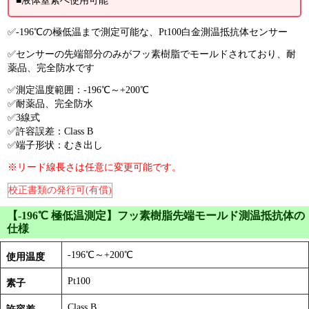
■液体窒素へ使用可能
✅-196℃の極低温まで測定可能な、Pt100白金測温抵抗体センサー
✅センサーの先端部分のみがフッ素樹脂でモールドされており、耐
薬品、完全防水です
✅測定温度範囲：-196℃～+200℃
✅耐薬品、完全防水
✅3線式
✅許容誤差：Class B
✅端子形状：むき出し
※リード線長さは任意に変更可能です。
校正書類の発行可(有償)
【-196℃ 極低温測定】フッ素樹脂先端モールド測温抵抗体の
仕様
-196℃～+200℃
使用温度
Pt100
素子
Class B