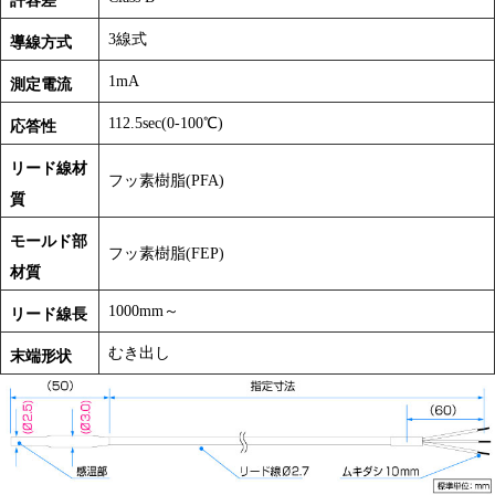
許容差
3線式
導線方式
1mA
測定電流
112.5sec(0-100℃)
応答性
リード線材
フッ素樹脂(PFA)
質
モールド部
フッ素樹脂(FEP)
材質
1000mm～
リード線長
むき出し
末端形状