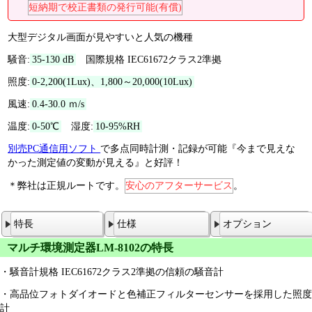
短納期で校正書類の発行可能(有償)
大型デジタル画面が見やすいと人気の機種
騒音:
35-130 dB
国際規格 IEC61672クラス2準拠
照度:
0-2,200(1Lux)、1,800～20,000(10Lux)
風速:
0.4-30.0 ｍ/s
温度:
0-50℃
湿度:
10-95%RH
別売PC通信用ソフト
で多点同時計測・記録が可能『今まで見えな
かった測定値の変動が見える』と好評！
＊弊社は正規ルートです。
安心のアフターサービス
。
特長
仕様
オプション
マルチ環境測定器LM-8102の特長
・騒音計規格 IEC61672クラス2準拠の信頼の騒音計
・高品位フォトダイオードと色補正フィルターセンサーを採用した照度
計