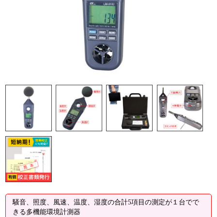
騒音、照度、風速、温度、湿度の合計5項目の測定が１台でで
きる多機能環境計測器