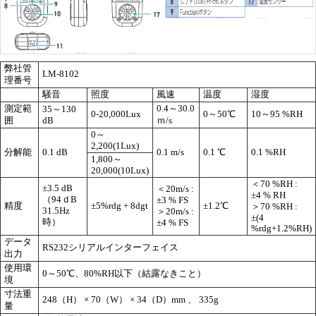
弊社管
LM-8102
理番号
騒音
照度
風速
温度
湿度
測定範
0.4～30.0
35～130
0-20,000Lux
0～50℃
10～95 %RH
囲
dB
ｍ/s
0～
2,200(1Lux)
分解能
0.1 dB
0.1 m/s
0.1 ℃
0.1 %RH
1,800～
20,000(10Lux)
＜70 %RH :
±3.5 dB
＜20m/s :
±4 % RH
（94ｄB
±3 % FS
精度
±5%rdg + 8dgt
±1.2℃
＞70 %RH :
31.5Hz
＞20m/s :
±(4
時）
±4 % FS
%rdg+1.2%RH)
データ
RS232シリアルインターフェイス
出力
使用環
0～50℃、80%RH以下（結露なきこと）
境
寸法重
248（H） × 70（W） × 34（D）mm 、 335g
量