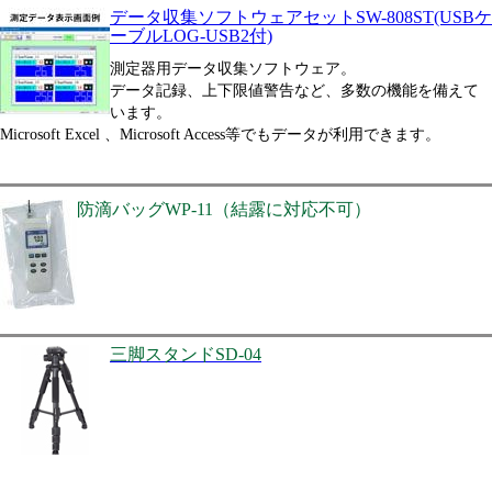
データ収集ソフトウェアセットSW-808ST(USBケ
ーブルLOG-USB2付)
測定器用データ収集ソフトウェア。
データ記録、上下限値警告など、多数の機能を備えて
います。
Microsoft Excel 、Microsoft Access等でもデータが利用できます。
防滴バッグWP-11（結露に対応不可）
三脚スタンドSD-04