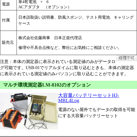
単4乾電池 × 6
電源
ACアダプタ （オプション）
日本語取扱い説明書、防風スポンジ、テスト用電池、キャリング
付属
ケース
株式会社佐藤商事 日本正規代理店
販売元
修理や不具合点検など、弊社にお気軽にご相談ください。
注意：本体の測定器に表示されている測定値のみがデータロ
グ可能です。USB-01でリアルタイムに取り込むときも、本体の測定器
に表示されている測定値のみパソコンに取り込むことができます。
マルチ環境測定器LM-8102のオプション
大容量バッテリーセットHJ-
MBL4Log
電源のない屋外でもデータの取得を可能
にする大容量バッテリーセット