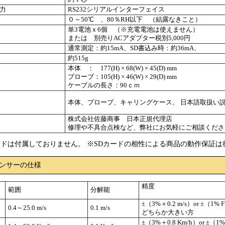
力
RS232シリアルインターフェイス
０～50℃ 、80％RH以下 （結露なきこと）
単3電池ｘ6個 （※充電電池は使えません）
または 別売りACアダプター税別5,000円
通常測定：約15mA、SD書込み時：約36mA、
約515g
本体 ： 177(H) × 68(W) × 45(D) mm
プローブ：105(H) × 46(W) × 29(D) mm
ケーブルの長さ：90ｃｍ
本体、プローブ、キャリングケース、 日本語取扱い説
株式会社佐藤商事 日本正規代理店
修理や不具合点検など、弊社にお気軽にご相談くださ
ードは付属しておりません。 ※SDカードの相性による商品の動作保証
ンサーの仕様
精度
範囲
分解能
±（3%＋0.2 m/s）or ±（1% FS
0.4～25.0 m/s
0.1 m/s
どちらか大きい方
±（3%＋0.8 Km/h）or ±（1% 