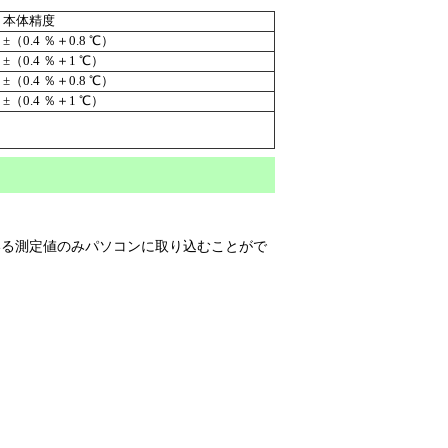
本体精度
±（0.4 ％＋0.8 ℃）
±（0.4 ％＋1 ℃）
±（0.4 ％＋0.8 ℃）
±（0.4 ％＋1 ℃）
る測定値のみパソコンに取り込むことがで