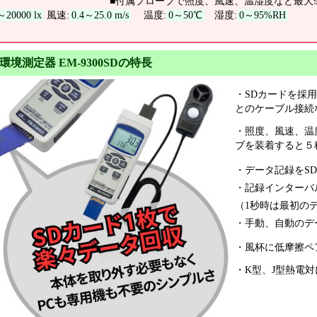
■付属プローブで照度、風速、温湿度など最大
～20000 lx
風速:
0.4～25.0 m/s
温度:
0～50℃
湿度:
0～95%RH
環境測定器 EM-9300SDの特長
・SDカードを採
とのケーブル接続
・照度、風速、温
ブを装着すると５
・データ記録をSD
・記録インターバル
（1秒時は最初の
・手動、自動のデ
・風杯に低摩擦ペ
・K型、J型熱電対