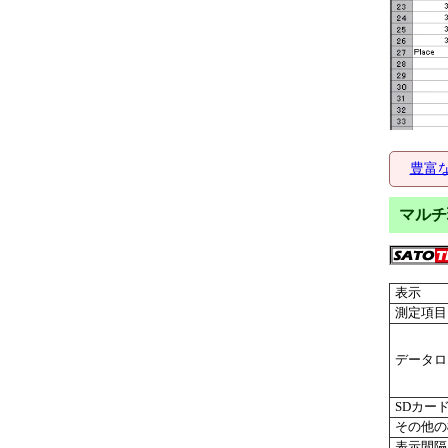
豊富
マルチ
表示
測定項目
データロ
SDカー
その他の
表示間隔