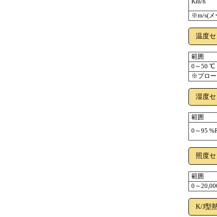
Km/h
※m/s(
温度セ
範囲
0～50 ℃
※プロー
湿度セ
範囲
0～95 %
照度セ
範囲
0～20,000
K/J