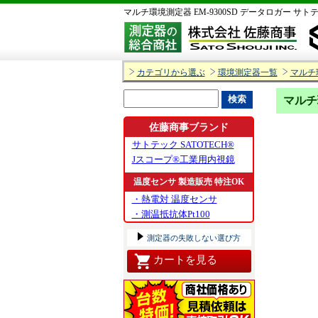
マルチ環境測定器 EM-9300SD データロガー サト
カテゴリから選ぶ
環境測定器一覧
マルチ
マルチ
佐藤商事ブランド
サトテック SATOTECH®
Jスコープ®工業用内視鏡
温度センサ 製造販売 特注OK
・熱電対 温度センサ
・測温抵抗体Pt100
測定器の失敗しない選び方
カートを見る