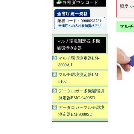
各種ダウンロード
照度:
0
業者コード：0000098781
全省庁への入札参加資格アリ
マルチ
マルチ環境測定器,多機
能環境測定器
マルチ環境測定器LM-
8000A J
マルチ環境測定器LM-
8102
データロガー多機能環境
測定器EMC-9400SD
データロガーマルチ環境
測定器EM-9300SD