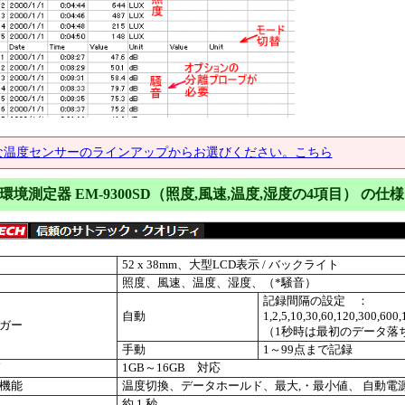
な温度センサーのラインアップからお選びください。こちら
環境測定器 EM-9300SD（照度,風速,温度,湿度の4項目） の仕様
52 x 38mm、大型LCD表示 / バックライト
照度、風速、温度、湿度、（*騒音）
記録間隔の設定 ：
自動
1,2,5,10,30,60,120,300,60
ガー
（1秒時は最初のデータ落
手動
1～99点まで記録
ド
1GB～16GB 対応
機能
温度切換、データホールド、最大,・最小値、 自動電
約 1 秒