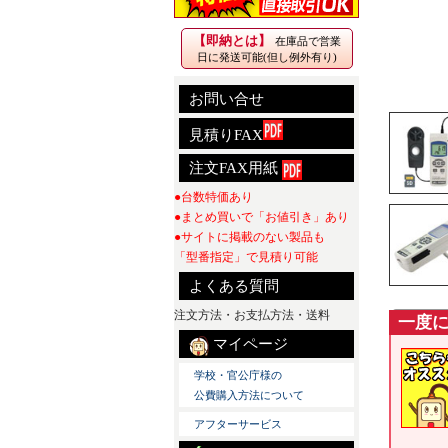
【即納とは】
在庫品で営業
日に発送可能(但し例外有り)
お問い合せ
見積りFAX
注文FAX用紙
●台数特価あり
●まとめ買いで「お値引き」あり
●サイトに掲載のない製品も
「型番指定」で見積り可能
よくある質問
注文方法・お支払方法・送料
一度
特長
マイページ
学校・官公庁様の
公費購入方法について
アフターサービス