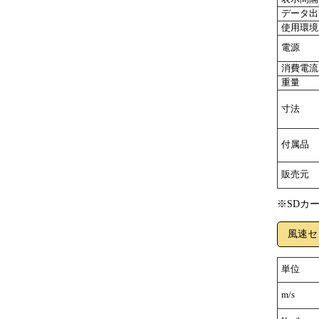
データ出
使用環境
電源
消費電流
重量
寸法
付属品
販売元
※SDカ
風速セ
単位
m/s