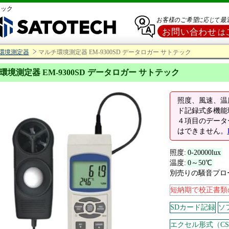
テック
環境測定器
マルチ環境測定器 EM-9300SD データロガー サトテック
環境測定器 EM-9300SD データロガー サトテック
照度、風速、温
ド記録式多機能
４項目のデータ
はできません。
照度:
0-20000lux
温度:
0～50℃
湿
別売りの騒音プロ
短納期で校正書類
SDカード記録
ソ
エクセル形式（C