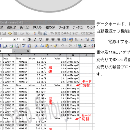
データホールド、
自動電源オフ機能
電源オフを
電池及びACアダ
別売りでRS232
別売りの騒音プロー
す。