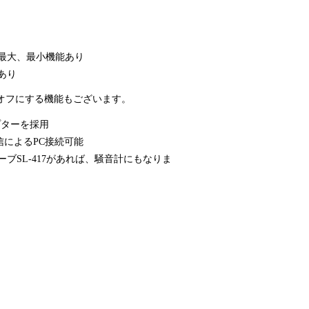
最大、最小機能あり
あり
オフにする機能もございます。
プターを採用
通信によるPC接続可能
ブSL-417があれば、騒音計にもなりま