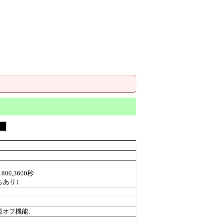
0,1800,3600秒
ちあり）
源オフ機能、