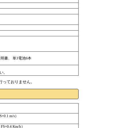
明書、 単3電池6本
い。
は行っておりません。
+0.1 m/s）
FS+0.4 Km/h）