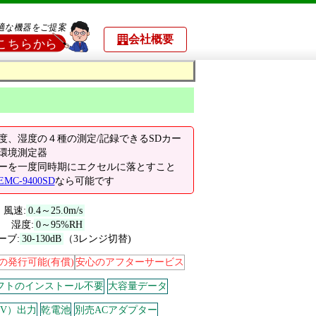
会社概要
度、湿度の４種の測定/記録できるSDカー
環境測定器
ーを一度同時期にエクセルに落とすこと
EMC-9400SD
なら可能です
風速:
0.4～25.0m/s
度:
0～95%RH
ーブ:
30-130dB
（3レンジ切替)
の発行可能(有償)
安心のアフターサービス
フトのインストール不要
大容量データ
SV）出力
乾電池
別売ACアダプター