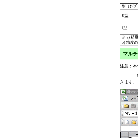
型（ﾀｲﾌ
K型
J型
※ a)
b) 精度
マルチ
注意：本
USB-
きます。