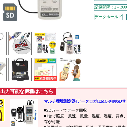
記録間隔：2－360
データホールド
に出力可能な機種はこちら
仕様
マルチ環境測定器[データロガ]EMC-9400SD
■SDカードでデータ回収
■1台で照度、風速、風量、温度、湿度、露点
存が可能