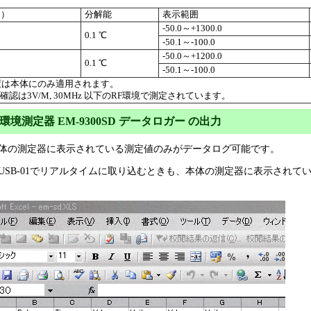
ﾟ）
分解能
表示範囲
-50.0～+1300.0
0.1 ℃
-50.1～-100.0
-50.0～+1200.0
0.1 ℃
-50.1～-100.0
 精度は本体にのみ適用されます。
の確認は3V/M, 30MHz 以下のRF環境で測定されています。
環境測定器 EM-9300SD データロガー の出力
体の測定器に表示されている測定値のみがデータログ可能です。
01でリアルタイムに取り込むときも、本体の測定器に表示されてい