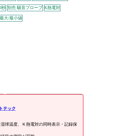
0秒
別売 騒音プローブ
K熱電対
最大/最小値
オプション
サトテック
、湿球温度、Ｋ熱電対の同時表示・記録保