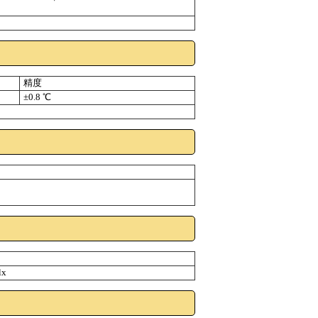
精度
±0.8 ℃
）
lx