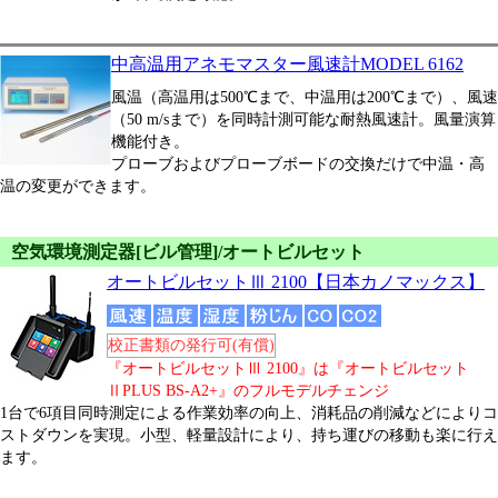
中高温用アネモマスター風速計MODEL 6162
風温（高温用は500℃まで、中温用は200℃まで）、風速
（50 m/sまで）を同時計測可能な耐熱風速計。風量演算
機能付き。
プローブおよびプローブボードの交換だけで中温・高
温の変更ができます。
空気環境測定器[ビル管理]/オートビルセット
オートビルセットⅢ 2100【日本カノマックス】
校正書類の発行可(有償)
『オートビルセットⅢ 2100』は『オートビルセット
ⅡPLUS BS-A2+』のフルモデルチェンジ
1台で6項目同時測定による作業効率の向上、消耗品の削減などによりコ
ストダウンを実現。小型、軽量設計により、持ち運びの移動も楽に行え
ます。