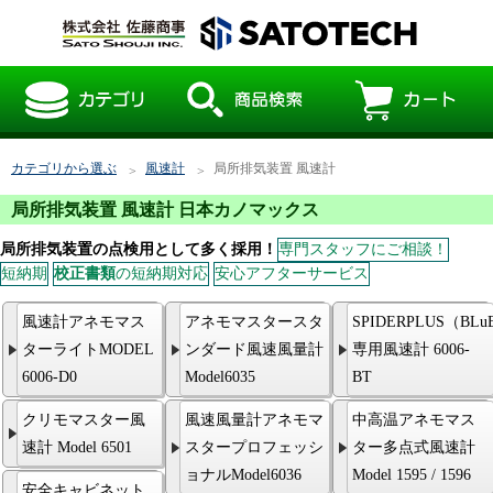
カテゴリから選ぶ
風速計
局所排気装置 風速計
局所排気装置 風速計 日本カノマックス
局所排気装置の点検用として多く採用！
専門スタッフにご相談！
短納期
校正書類
の短納期対応
安心アフターサービス
風速計アネモマス
アネモマスタースタ
SPIDERPLUS（BLu
ターライトMODEL
ンダード風速風量計
専用風速計 6006-
6006-D0
Model6035
BT
クリモマスター風
風速風量計アネモマ
中高温アネモマス
速計 Model 6501
スタープロフェッシ
ター多点式風速計
ョナルModel6036
Model 1595 / 1596
安全キャビネット