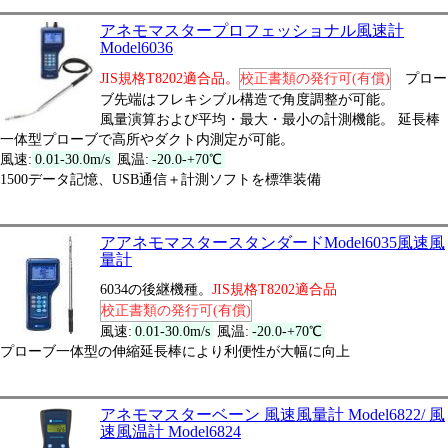
アネモマスタープロフェッショナル風速計
Model6036
JIS規格T8202適合品。
校正書類の発行可(有償)
プロー
ブ先端はフレキシブル構造で角度調整が可能。
風量演算および平均・最大・最小の計測機能。 延長棒
一体型プローブで高所やダクト内測定が可能。
風速:
0.01-30.0m/s
風温:
-20.0-+70℃
1500データ記憶、USB通信＋計測ソフトを標準装備
アアネモマスタースタンダードModel6035風速風
量計
6034の後継機種。
JIS規格T8202適合品
校正書類の発行可(有償)
風速:
0.01-30.0m/s
風温:
-20.0-+70℃
プローブ一体型の伸縮延長棒により利便性が大幅に向上
アネモマスターベーン 風速風量計 Model6822/ 風
速風温計 Model6824