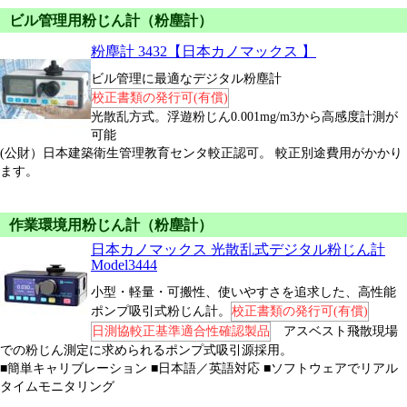
ビル管理用粉じん計（粉塵計）
粉塵計 3432【日本カノマックス
】
ビル管理に最適なデジタル粉塵計
校正書類の発行可(有償)
光散乱方式。浮遊粉じん0.001mg/m3から高感度計測が
可能
(公財）日本建築衛生管理教育センタ較正認可。 較正別途費用がかかり
ます。
作業環境用粉じん計（粉塵計）
日本カノマックス 光散乱式デジタル粉じん計
Model3444
小型・軽量・可搬性、使いやすさを追求した、高性能
ポンプ吸引式粉じん計。
校正書類の発行可(有償)
日測協較正基準適合性確認製品
アスベスト飛散現場
での粉じん測定に求められるポンプ式吸引源採用。
■簡単キャリブレーション ■日本語／英語対応 ■ソフトウェアでリアル
タイムモニタリング