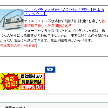
ピエゾバランス式粉じん計Model 3521【日本カ
ノマックス】
オイルミスト（不水溶性切削油剤）計測にも適した
作
業環境用粉じん計日測協認定品
。
クォーツセンサを採用したピエゾバランス方式は、粉
じんの物性による影響がきわめて少ないため、事前に粉じんの性質がわ
からない場合にも測定できます。較正別途費用がかかります。
校正書類の発行可(有償)