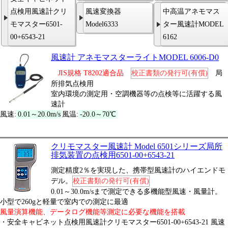
点検用風速計クリ
風速変換器
中高温アネモマス
モマスター6501-
Model6333
ター風速計MODEL
00+6543-21
6162
風速計 アネモマスターライトMODEL 6006-D0
JIS規格 T8202適合品
校正書類の発行可(有償)
局
所排気点検用
室内環境の測定用・空調機器等の点検等に活躍する風
速計
風速:
0.01～20.0m/s
風温:
-20.0～70℃
クリモマスター風速計 Model 6501シリーズ局所
排気装置の点検用6501-00+6543-21
測定精度2％を実現した、携帯型風速計のハイエンドモ
デル。
校正書類の発行可(有償)
0.01～30.0m/sまで測定できる多機能型風速・風量計。
小型で260gと軽量で室内での測定に最適
風量演算機能、データログ機能等測定に必要な機能を搭載
・安全キャビネット点検用風速計クリモマスター6501-00+6543-21 風速