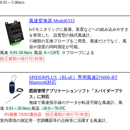
0.01～5.00m/s
風速変換器 Model6333
IoTモニタリングに最適。装置などへの組み込みやすさ
を実現した、設置型の熱式風速計。
15種類の互換プローブをご用意。風速だけでなく、風
温や湿度の同時測定が可能。
風速:
0.01-50.0m/s
風温:
0-+120℃
※プローブによる
校正書類の発行可(有償)
SPIDERPLUS（BLuE）専用風速計6006-BT
Bluetooth対応
図面管理アプリケーションソフト「スパイダープラ
ス」に対応
無線で風速指示値のデータが転送可能な風速計。風
速:
0.01～20.0m/s
風温:
-20.0～70.0℃
JIS規格 T8202適合品
校正書類の発行可(有償)
室内環境の測定用・空調機器等の点検等に活躍する風速計。