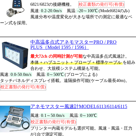
6821/6823の後継機種。
校正書類の発行可(有償)
風速:
0.2-20.0m/s
風温:
-20～100℃
(Model6824のみ)
風速分布や温度変化が大きな場所での測定に最適なベ
ーン式を採用。
中高温多点式アネモマスターPRO / PRO
PLUS（Model 1595 / 1596）
最大72ch の同時計測が可能
な中高温多点式風速計。
本体 + ハブユニット + プローブ + 標準ケーブル
を組み
合わせ、大規模システム構築も可能。
風速:
0.0-50.0m/s
風温:
0～500℃
(プローブによる)
タッチパネルディスプレイ搭載。遠隔操作可能(ケーブル最長40m)。
校正書類の発行可(有償)
アネモマスター風速計MODEL6113/6114/6115
風速:
0.1～50.0m/s
風温:
0～100℃
校正書類の発行可(有償)
プリンター内蔵モデルも選択可能。風速・風温・圧力
が1台で測定可能。