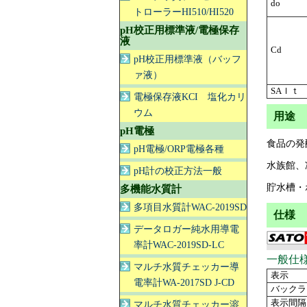
do
トローラーHI510/HI520
pH校正用標準液/電極保存
液
Cd
pH校正用標準液（バッフ
ァ液）
SAｌｔ
電極保存液KCI 塩化カリ
ウム
用途
pH電極
食品の発
pH電極/ORP電極各種
水族館、
pH計の校正方法一般
貯水槽・
多機能水質計
多項目水質計WAC-2019SD
仕様
データロガー純水用導電
率計WAC-2019SD-LC
一般仕
マルチ水質チェッカー導
表示
電率計WA-2017SD J-CD
バックラ
表示間隔
マルチ水質チェッカー溶