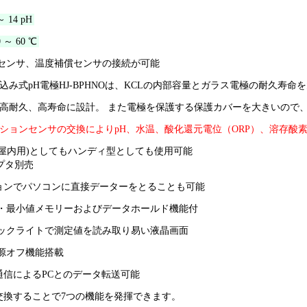
～ 14 pH
0 ～ 60 ℃
なセンサ、温度補償センサの接続が可能
込み式pH電極HJ-BPHNOは、KCLの内部容量とガラス電極の耐久寿
高耐久、高寿命に設計。 また電極を保護する保護カバーを大きいので
ションセンサの交換によりpH、水温、酸化還元電位（ORP）、溶存酸
(屋内用)としてもハンディ型としても使用可能
ダプタ別売
ョンでパソコンに直接データーをとることも可能
値・最小値メモリーおよびデータホールド機能付
バックライトで測定値を読み取り易い液晶画面
電源オフ機能搭載
32通信によるPCとのデータ転送可能
交換することで7つの機能を発揮できます。