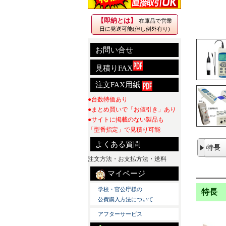
【即納とは】
在庫品で営業
日に発送可能(但し例外有り)
お問い合せ
見積りFAX
注文FAX用紙
●台数特価あり
●まとめ買いで「お値引き」あり
●サイトに掲載のない製品も
「型番指定」で見積り可能
よくある質問
特長
注文方法・お支払方法・送料
マイページ
学校・官公庁様の
特長
公費購入方法について
アフターサービス