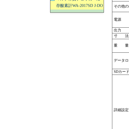
存酸素計WA-2017SD J-DO
その他の
電源
出力
寸 法
重 量
データロ
SDカー
詳細設定