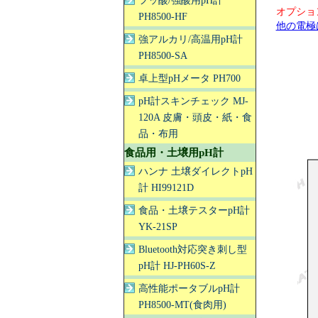
フッ酸/強酸用pH計
オプショ
PH8500-HF
他の電極
強アルカリ/高温用pH計
PH8500-SA
卓上型pHメータ PH700
pH計スキンチェック MJ-
120A 皮膚・頭皮・紙・食
品・布用
食品用・土壌用pH計
ハンナ 土壌ダイレクトpH
計 HI99121D
食品・土壌テスターpH計
YK-21SP
Bluetooth対応突き刺し型
pH計 HJ-PH60S-Z
高性能ポータブルpH計
PH8500-MT(食肉用)