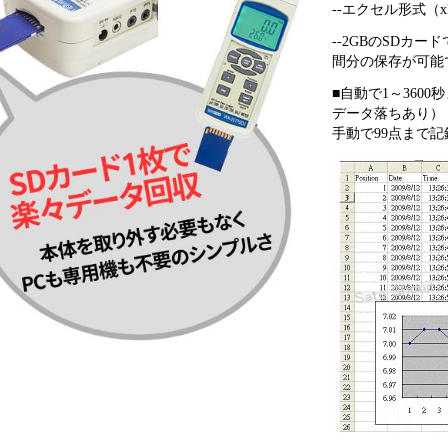
--エクセル形式（x
--2GBのSDカ
間分の保存が可能
■自動で1～360
データ落ちあり）
手動で99点まで記