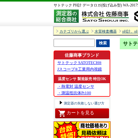
サトテック PH計 データロガ(投げ込み型) WA-2017SD
カテゴリから選ぶ
水質検査機器
pH計、
サトテッ
佐藤商事ブランド
サトテック SATOTECH®
Jスコープ®工業用内視鏡
温度センサ 製造販売 特注OK
・熱電対 温度センサ
・測温抵抗体Pt100
測定器の失敗しない選び方
カートを見る