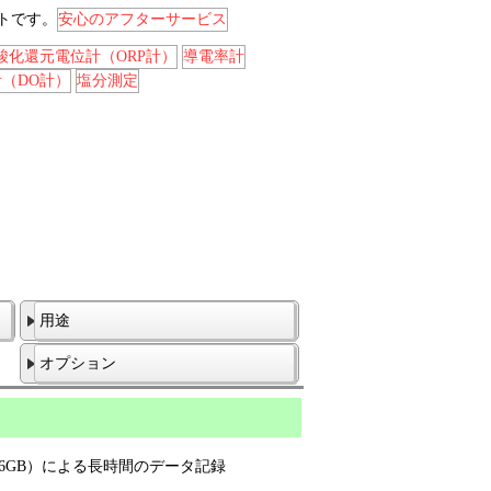
トです。
安心のアフターサービス
酸化還元電位計（ORP計）
導電率計
（DO計）
塩分測定
用途
オプション
～16GB）による長時間のデータ記録