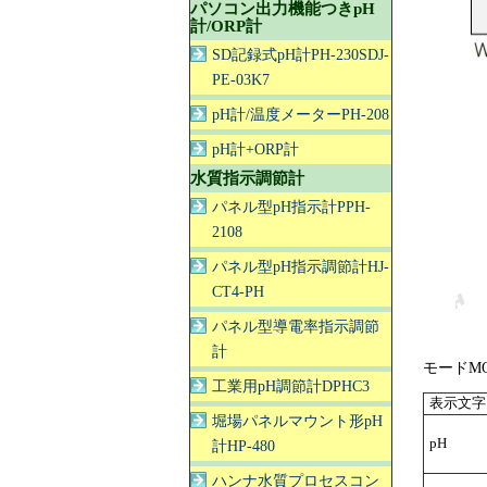
パソコン出力機能つきpH
計/ORP計
SD記録式pH計PH-230SDJ-
PE-03K7
pH計/温度メーターPH-208
pH計+ORP計
水質指示調節計
パネル型pH指示計PPH-
2108
パネル型pH指示調節計HJ-
CT4-PH
パネル型導電率指示調節
計
モードM
工業用pH調節計DPHC3
表示文字
堀場パネルマウント形pH
pH
計HP-480
ハンナ水質プロセスコン