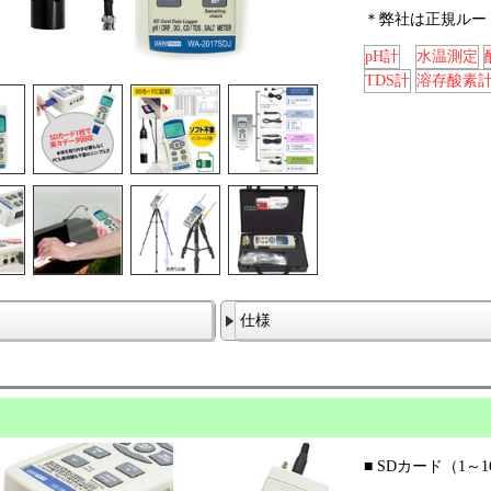
＊弊社は正規ルー
pH計
水温測定
TDS計
溶存酸素計
仕様
■ SDカード（1