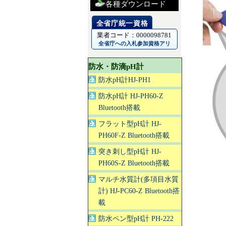
各種ダウンロード
業者コード：0000098781
全省庁への入札参加資格アリ
防水・防滴pH計
防水pH計HJ-PH1
防水pH計 HJ-PH60-Z
Bluetooth搭載
フラット型pH計 HJ-
PH60F-Z Bluetooth搭載
突き刺し型pH計 HJ-
PH60S-Z Bluetooth搭載
マルチ水質計(多項目水質
計) HJ-PC60-Z Bluetooth搭
載
防水ペン型pH計 PH-222