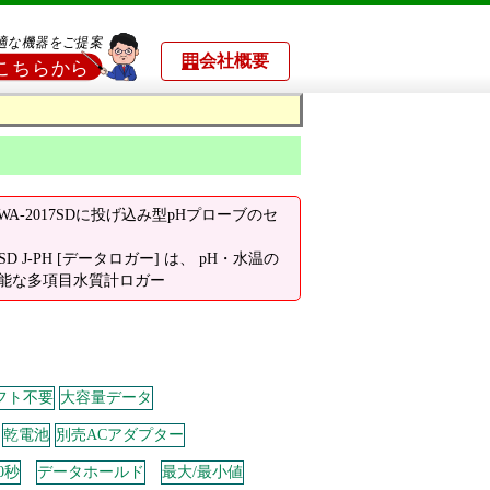
会社概要
A-2017SDに投げ込み型pHプローブのセ
7SD J-PH [データロガー] は、 pH・水温の
能な多項目水質計ロガー
フト不要
大容量データ
乾電池
別売ACアダプター
0秒
データホールド
最大/最小値