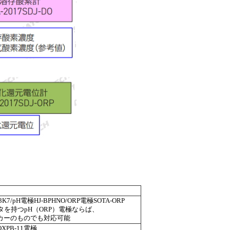
3K7/pH電極HJ-BPHNO/ORP電極SOTA-ORP
タを持つpH（ORP）電極ならば、
カーのものでも対応可能
PB-11電極