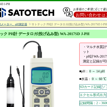
 J-PH
pHメーター、pH測定器
サトテック PH計 データロガ(投げ込み型) WA-2017SD J-PH
ク PH計 データロガ(投げ込み型) WA-2017SD J-PH
・マルチ水質計W
ット
・pH計WA-201
測定と記録が可
■pH：
0 ～ 14 pH
■水温：
0 ～ 60 ℃
SDカード記録
ソ
エクセル形式出力
記録間隔：2－360