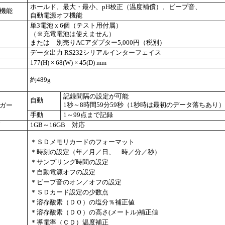
ホールド、最大・最小、pH校正（温度補償）、ビープ音、
機能
自動電源オフ機能
単3電池ｘ6個（テスト用付属）
（※充電電池は使えません）
または 別売りACアダプター5,000円（税別）
データ出力 RS232シリアルインターフェイス
177(H) × 68(W) × 45(D) mm
約489g
記録間隔の設定が可能
自動
1秒～8時間59分59秒（1秒時は最初のデータ落ちあり）
ガー
手動
1～99点まで記録
ド
1GB～16GB 対応
＊ＳＤメモリカードのフォーマット
＊時刻の設定（年／月／日、 時／分／秒）
＊サンプリング時間の設定
＊自動電源オフの設定
＊ビープ音のオン／オフの設定
＊ＳＤカード設定の少数点
＊溶存酸素（ＤＯ）の塩分％補正値
＊溶存酸素（ＤＯ）の高さ(メートル)補正値
＊導電率（ＣＤ）温度補正