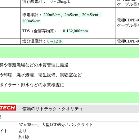
溶存酸素計： 0～20mg/L
ケーブル長さ
導電率計：
200uS/cm、2mS/cm、20mS/cm、
電極CDPB-0
200mS/cm
ケーブル長
TDS（全溶存物質）：
0-132,000ppm
塩分濃度計：
0～12％
電極CDPB-0
酵や養殖漁場などの水質管理に最適
冷却塔、廃水処理、衛生設備、実験室など
ボイラー・排水などの水質検査に
信頼のサトテック・クオリティ
様
57 x 38mm、大型LCD表示 / バックライト
イト
あり
約1秒