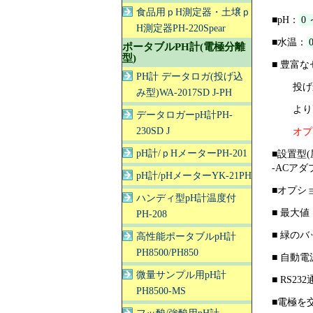
食品用ｐH測定器・土壌ｐ
■pH：
0 
H測定器PH-220Spear
■水温：
ポータブルPH計(電極分離
型)
■ 豊富
PH計 データロガ(投げ込
投げ
み型)WA-2017SD J-PH
より
データロガーpH計PH-
230SD J
オプ
pH計/ｐHメーターPH-201
■設置型
-ACア
pH計/pHメーターYK-21PH
■オプシ
ハンディ型pH計温度付
■ 最大
PH-208
■ 緑の
高性能ポータブルpH計
PH8500/PH850
■ 自動
微量サンプル用pH計
■ RS2
PH8500-MS
■電極を