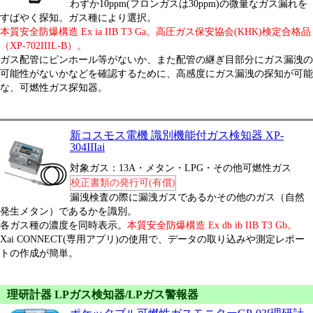
わずか10ppm(フロンガスは30ppm)の微量なガス漏れを
すばやく探知。ガス種により選択。
本質安全防爆構造 Ex ia IIB T3 Ga。高圧ガス保安協会(KHK)検定合格品
（XP-702IIIL-B）。
ガス配管にピンホール等がないか、また配管の継ぎ目部分にガス漏洩の
可能性がないかなどを確認するために、高感度にガス漏洩の探知が可能
な、可燃性ガス探知器。
新コスモス電機 識別機能付ガス検知器 XP-
304IIIai
対象ガス：13A・メタン・LPG・その他可燃性ガス
校正書類の発行可(有償)
漏洩検査の際に漏洩ガスであるかその他のガス（自然
発生メタン）であるかを識別。
各ガス種の濃度を同時表示。
本質安全防爆構造 Ex db ib IIB T3 Gb。
Xai CONNECT(専用アプリ)の使用で、データの取り込みや測定レポー
トの作成が簡単。
理研計器 LPガス検知器/LPガス警報器