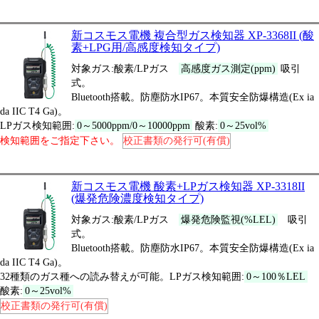
新コスモス電機 複合型ガス検知器 XP-3368II (酸
素+LPG用/高感度検知タイプ)
対象ガス:酸素/LPガス
高感度ガス測定(ppm)
吸引
式。
Bluetooth搭載。防塵防水IP67。本質安全防爆構造(Ex ia
da IIC T4 Ga)。
LPガス検知範囲:
0～5000ppm/0～10000ppm
酸素:
0～25vol%
検知範囲をご指定下さい。
校正書類の発行可(有償)
新コスモス電機 酸素+LPガス検知器 XP-3318II
(爆発危険濃度検知タイプ)
対象ガス:酸素/LPガス
爆発危険監視(%LEL)
吸引
式。
Bluetooth搭載。防塵防水IP67。本質安全防爆構造(Ex ia
da IIC T4 Ga)。
32種類のガス種への読み替えが可能。LPガス検知範囲:
0～100％LEL
酸素:
0～25vol%
校正書類の発行可(有償)