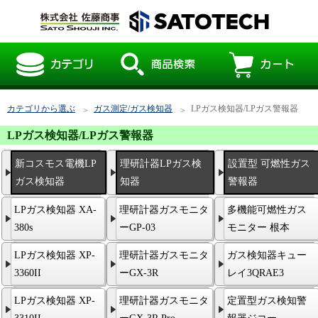
カテゴリから選ぶ
ガス測定/ガス検知器
LPガス検知器/LPガス警報器
LPガス検知器/LPガス警報器
新コスモス電機LP
理研計器LPガス検
設置型 可燃性ガス
ガス検知器
知器
警報器
LPガス検知器 XA-
理研計器ガスモニタ
多機能可燃性ガス
380s
ーGP-03
モニター 根本
LPガス検知器 XP-
理研計器ガスモニタ
ガス検知器キュー
3360II
ーGX-3R
レイ3QRAE3
LPガス検知器 XP-
理研計器ガスモニタ
定置型ガス検知警