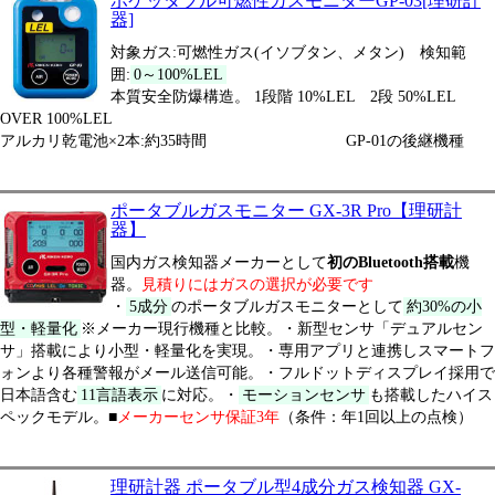
ポケッタブル可燃性ガスモニターGP-03[理研計
器]
対象ガス:可燃性ガス(イソブタン、メタン) 検知範
囲:
0～100%LEL
本質安全防爆構造。 1段階 10%LEL 2段 50%LEL
OVER 100%LEL
アルカリ乾電池×2本:約35時間 GP-01の後継機種
ポータブルガスモニター GX-3R Pro【理研計
器】
国内ガス検知器メーカーとして
初のBluetooth搭載
機
器。
見積りにはガスの選択が必要です
・
5成分
のポータブルガスモニターとして
約30%の小
型・軽量化
※メーカー現行機種と比較。・新型センサ「デュアルセン
サ」搭載により小型・軽量化を実現。・専用アプリと連携しスマートフ
ォンより各種警報がメール送信可能。・フルドットディスプレイ採用で
日本語含む
11言語表示
に対応。・
モーションセンサ
も搭載したハイス
ペックモデル。■
メーカーセンサ保証3年
（条件：年1回以上の点検）
理研計器 ポータブル型4成分ガス検知器 GX-