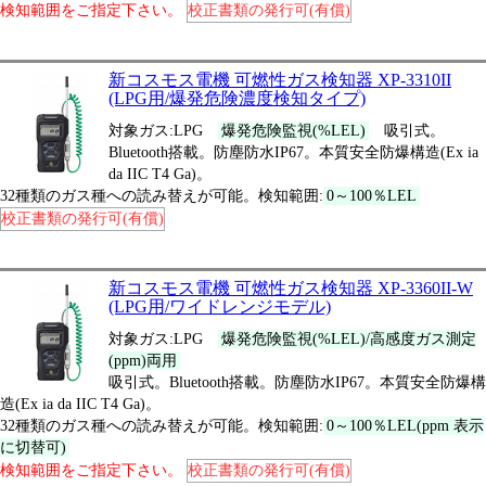
検知範囲をご指定下さい。
校正書類の発行可(有償)
新コスモス電機 可燃性ガス検知器 XP-3310II
(LPG用/爆発危険濃度検知タイプ)
対象ガス:LPG
爆発危険監視(%LEL)
吸引式。
Bluetooth搭載。防塵防水IP67。本質安全防爆構造(Ex ia
da IIC T4 Ga)。
32種類のガス種への読み替えが可能。検知範囲:
0～100％LEL
校正書類の発行可(有償)
新コスモス電機 可燃性ガス検知器 XP-3360II-W
(LPG用/ワイドレンジモデル)
対象ガス:LPG
爆発危険監視(%LEL)/高感度ガス測定
(ppm)両用
吸引式。Bluetooth搭載。防塵防水IP67。本質安全防爆構
造(Ex ia da IIC T4 Ga)。
32種類のガス種への読み替えが可能。検知範囲:
0～100％LEL(ppm 表示
に切替可)
検知範囲をご指定下さい。
校正書類の発行可(有償)