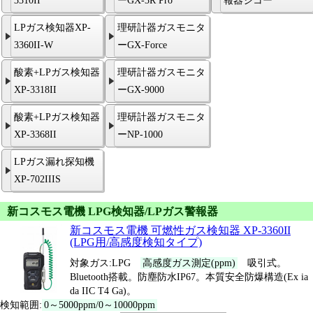
3310II
ーGX-3R Pro
報器ジコー
LPガス検知器XP-
理研計器ガスモニタ
3360II-W
ーGX-Force
酸素+LPガス検知器
理研計器ガスモニタ
XP-3318II
ーGX-9000
酸素+LPガス検知器
理研計器ガスモニタ
XP-3368II
ーNP-1000
LPガス漏れ探知機
XP-702IIIS
新コスモス電機 LPG検知器/LPガス警報器
新コスモス電機 可燃性ガス検知器 XP-3360II
(LPG用/高感度検知タイプ)
対象ガス:LPG
高感度ガス測定(ppm)
吸引式。
Bluetooth搭載。防塵防水IP67。本質安全防爆構造(Ex ia
da IIC T4 Ga)。
検知範囲:
0～5000ppm/0～10000ppm