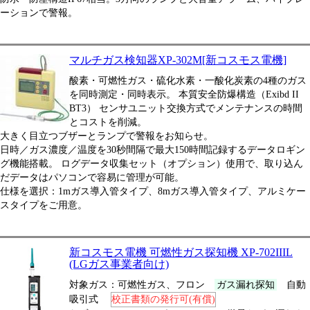
ーションで警報。
マルチガス検知器XP-302M[新コスモス電機]
酸素・可燃性ガス・硫化水素・一酸化炭素の4種のガス
を同時測定・同時表示。 本質安全防爆構造（Exibd II
BT3） センサユニット交換方式でメンテナンスの時間
とコストを削減。
大きく目立つブザーとランプで警報をお知らせ。
日時／ガス濃度／温度を30秒間隔で最大150時間記録するデータロギン
グ機能搭載。 ログデータ収集セット（オプション）使用で、取り込ん
だデータはパソコンで容易に管理が可能。
仕様を選択：1mガス導入管タイプ、8mガス導入管タイプ、アルミケー
スタイプをご用意。
新コスモス電機 可燃性ガス探知機 XP-702IIIL
(LGガス事業者向け)
対象ガス：可燃性ガス、フロン
ガス漏れ探知
自動
吸引式
校正書類の発行可(有償)