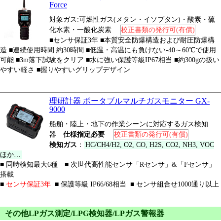
Force
対象ガス:可燃性ガス(メタン・イソブタン)・酸素・硫
化水素・一酸化炭素
校正書類の発行可(有償)
■センサ保証3年 ■本質安全防爆構造および耐圧防爆構
造 ■連続使用時間 約30時間 ■低温・高温にも負けない-40～60℃で使用
可能 ■3m落下試験をクリア ■水に強い保護等級IP67相当 ■約300gの扱い
やすい軽さ ■握りやすいグリップデザイン
理研計器 ポータブルマルチガスモニター GX-
9000
船舶・陸上・地下の作業シーンに対応するガス検知
器
仕様指定必要
校正書類の発行可(有償)
検知ガス
：
HC/CH4/H2, O2, CO, H2S, CO2, NH3, VOC
ほか…
■ 同時検知最大6種 ■ 次世代高性能センサ「Rセンサ」&「Fセンサ」
搭載
■
センサ保証3年
■ 保護等級 IP66/68相当 ■ センサ組合せ1000通り以上
その他LPガス測定/LPG検知器/LPガス警報器