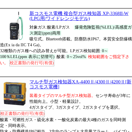
新コスモス電機 複合型ガス検知器 XP-3368II-W
(LPG用/ワイドレンジモデル)
対象ガス:酸素/LPガス
爆発危険監視(%LEL)/高感度ガ
ス測定(ppm)両用
吸引式。Bluetooth搭載。防塵防水IP67。本質安全防爆構
造(Ex ia da IIC T4 Ga)。
32種類のガス種への読み替えが可能。LPガス検知範囲:
0～
100％LEL(ppm 表示に切替可)
酸素:
0～25vol%
検知範囲をご指定下さ
い。
校正書類の発行可(有償)
マルチ型ガス検知器XA-4400Ⅱ/4300Ⅱ/4200Ⅱ[新
コスモス電機]
装着タイプのマルチ型ガス検知器。
センサ寿命が3年に
性能向上。小型・軽量設計。
4ガスタイプ、3ガスタイプ、2ガスタイプを選択。
校正書類の発行可(有償)
酸素・可燃性ガス・硫化水素・一酸化炭素の最大4種のガスを同時測
定・同時表示。
防水・防塵構造IP67相当。3方向のランプと大音量アラーム、バイブレ