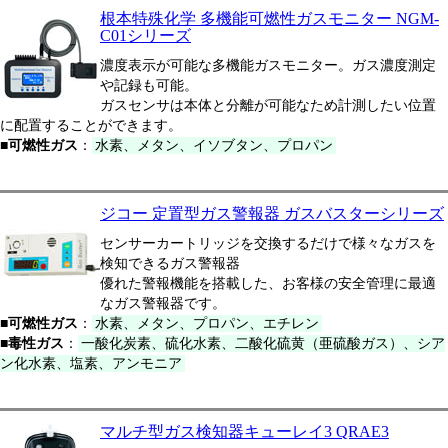
根本特殊化学 多機能可燃性ガスモニター NGM-
C01シリーズ
濃度表示が可能な多機能ガスモニター。ガス濃度測定
や記録も可能。
ガスセンサは本体と分離が可能なため計測したい位置
に配置することができます。
■可燃性ガス
：
水素、メタン、イソブタン、プロパン
ジコー 定置型ガス警報器 ガスバスターシリーズ
センサーカートリッジを交換するだけで様々なガスを
検知できるガス警報器
優れた警報機能を搭載した、お客様の安全管理に最適
なガス警報器です。
■可燃性ガス
：
水素、メタン、プロパン、エチレン
■毒性ガス
：
一酸化炭素、硫化水素、二酸化硫黄（亜硫酸ガス）、シア
ン化水素、塩素、アンモニア
マルチ型ガス検知器キューレイ3 QRAE3