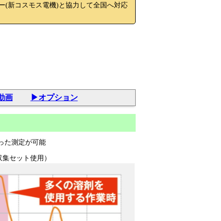
ー(新コスモス電機)と協力して全国へ対応
動画
▶オプション
った測定が可能
収集セット使用）