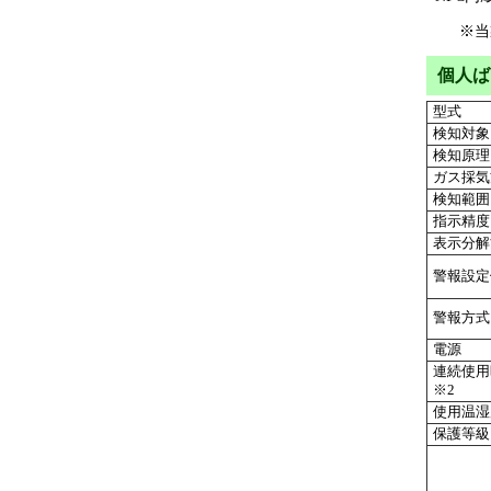
※当
個人ば
型式
検知対象
検知原理
ガス採気
検知範囲
指示精度
表示分解
警報設定
警報方式
電源
連続使
※2
使用温湿
保護等級