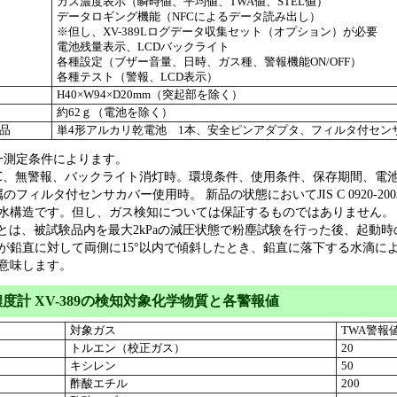
ガス濃度表示（瞬時値、平均値、TWA値、STEL値）
データロギング機能（NFCによるデータ読み出し）
※但し、XV-389Lログデータ収集セット（オプション）が必要
電池残量表示、LCDバックライト
各種設定（ブザー音量、日時、ガス種、警報機能ON/OFF）
各種テスト（警報、LCD表示）
H40×W94×D20mm（突起部を除く）
約62ｇ（電池を除く）
品
単4形アルカリ乾電池 1本、安全ピンアダプタ、フィルタ付セン
一測定条件によります。
5℃、無警報、バックライト消灯時。環境条件、使用条件、保存期間、電
のフィルタ付センサカバー使用時。 新品の状態においてJIS C 0920-20
水構造です。但し、ガス検知については保証するものではありません。
相当とは、被試験品内を最大2kPaの減圧状態で粉塵試験を行った後、起動時
が鉛直に対して両側に15°以内で傾斜したとき、鉛直に落下する水滴によ
意味します。
濃度計 XV-389の検知対象化学物質と各警報値
対象ガス
TWA警報
トルエン（校正ガス）
20
キシレン
50
酢酸エチル
200