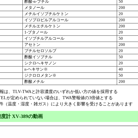
酢酸‐n‐ブチル
50
メタノール
200
メチルイソブチルケトン
20
イソプロピルアルコール
200
メチルエチルケトン
200
1‐ブタノール
20
イソブチルアルコール
50
アセトン
200
ブチルセロソルブ
20
酢酸イソブチル
50
シクロへキサノン
20
n‐ヘキサン※
40
ジクロロメタン※
50
酢酸メチル
200
警報は、TLV-TWAと許容濃度のいずれか低い方の値を採用する
-STELが定められていない場合は、TWA警報値の3倍値とする
件（温度・湿度・雑ガス）により大きく影響を受けることがあります
度計 XV-389の動画