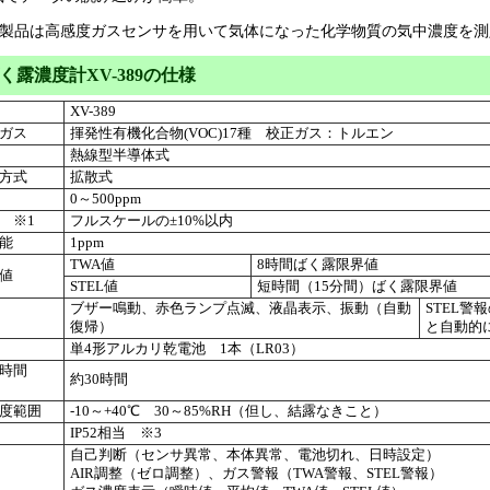
製品は高感度ガスセンサを用いて気体になった化学物質の気中濃度を測
く露濃度計XV-389の仕様
XV-389
ガス
揮発性有機化合物(VOC)17種 校正ガス：トルエン
熱線型半導体式
方式
拡散式
0～500ppm
 ※1
フルスケールの±10%以内
能
1ppm
TWA値
8時間ばく露限界値
値
STEL値
短時間（15分間）ばく露限界値
ブザー鳴動、赤色ランプ点滅、液晶表示、振動（自動
STEL
復帰）
と自動的
単4形アルカリ乾電池 1本（LR03）
用時間
約30時間
度範囲
-10～+40℃ 30～85%RH（但し、結露なきこと）
IP52相当 ※3
自己判断（センサ異常、本体異常、電池切れ、日時設定）
AIR調整（ゼロ調整）、ガス警報（TWA警報、STEL警報）