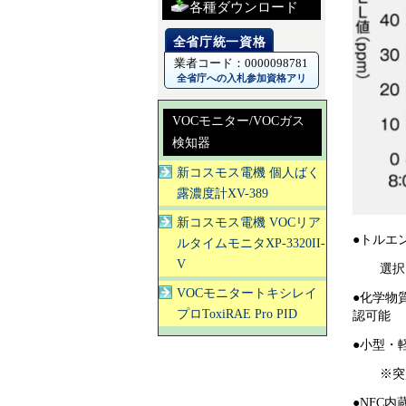
各種ダウンロード
業者コード：0000098781
全省庁への入札参加資格アリ
VOCモニター/VOCガス
検知器
新コスモス電機 個人ばく
露濃度計XV-389
新コスモス電機 VOCリア
●トルエ
ルタイムモニタXP-3320II-
V
選択
VOCモニタートキシレイ
●化学物
プロToxiRAE Pro PID
認可能
●小型・軽
※突
●NFC