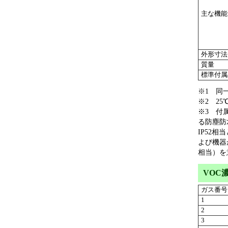
主な機能
外形寸法
質量
標準付属
※1 同
※2 2
※3 付属
る防塵防
IP52
よび機器
相当）を
VOC
ガス番号
1
2
3