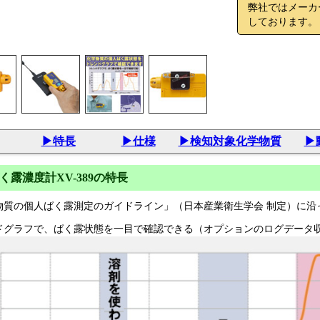
弊社ではメーカ
しております。
▶特長
▶仕様
▶検知対象化学物質
▶
く露濃度計XV-389の特長
物質の個人ばく露測定のガイドライン」（日本産業衛生学会 制定）に沿
ドグラフで、ばく露状態を一目で確認できる（オプションのログデータ