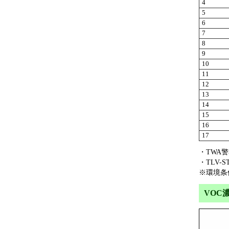
4
5
6
7
8
9
10
11
12
13
14
15
16
17
・TWA
・TLV
※環境条
VOC濃