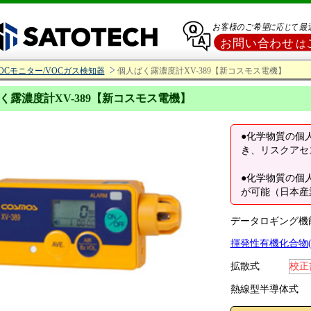
OCモニター/VOCガス検知器
個人ばく露濃度計XV-389【新コスモス電機】
く露濃度計XV-389【新コスモス電機】
●化学物質の個
き、リスクアセ
●化学物質の個
が可能（日本産
データロギング機
揮発性有機化合物(V
拡散式
校正
熱線型半導体式