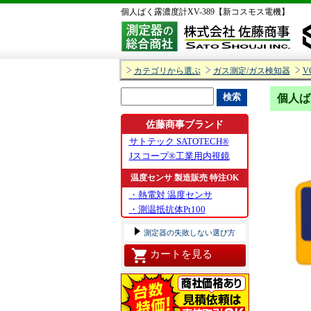
個人ばく露濃度計XV-389【新コスモス電機】
カテゴリから選ぶ
ガス測定/ガス検知器
V
個人ば
佐藤商事ブランド
サトテック SATOTECH®
Jスコープ®工業用内視鏡
温度センサ 製造販売 特注OK
・熱電対 温度センサ
・測温抵抗体Pt100
測定器の失敗しない選び方
カートを見る