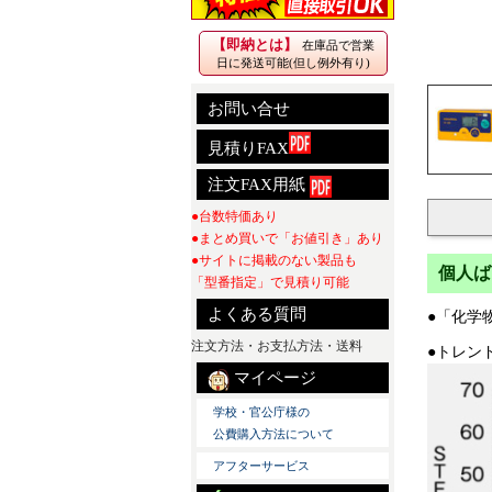
【即納とは】
在庫品で営業
日に発送可能(但し例外有り)
お問い合せ
見積りFAX
注文FAX用紙
●台数特価あり
●まとめ買いで「お値引き」あり
●サイトに掲載のない製品も
個人ば
「型番指定」で見積り可能
よくある質問
●「化学
注文方法・お支払方法・送料
●トレン
マイページ
学校・官公庁様の
公費購入方法について
アフターサービス