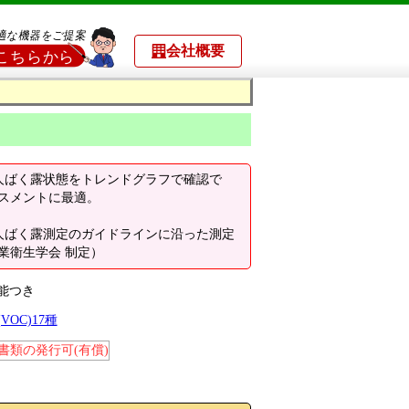
会社概要
人ばく露状態をトレンドグラフで確認で
スメントに最適。
人ばく露測定のガイドラインに沿った測定
業衛生学会 制定）
能つき
OC)17種
書類の発行可(有償)