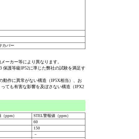
サカバー
池メーカー等により異なります。
03 保護等級IP52に準じた弊社の試験を満足す
の動作に異常がない構造（IP5X相当）、お
っても有害な影響を及ぼさない構造（IPX2
値（ppm）
STEL警報値（ppm）
60
150
－