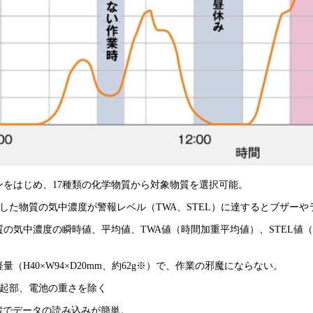
ンをはじめ、17種類の化学物質から対象物質を選択可能。
した物質の気中濃度が警報レベル（TWA、STEL）に達するとブザー
質の気中濃度の瞬時値、平均値、TWA値（時間加重平均値）、STEL値
量（H40×W94×D20mm、約62g※）で、作業の邪魔にならない。
起部、電池の重さを除く
内蔵でデータの読み込みが簡単。