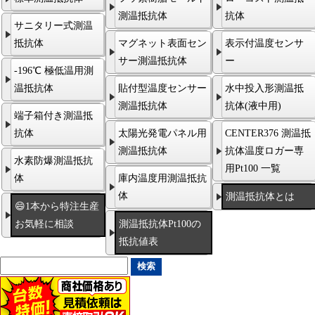
測温抵抗体
抗体
サニタリー式測温
抵抗体
マグネット表面セン
表示付温度センサ
サー測温抵抗体
ー
-196℃ 極低温用測
温抵抗体
貼付型温度センサー
水中投入形測温抵
測温抵抗体
抗体(液中用)
端子箱付き測温抵
抗体
太陽光発電パネル用
CENTER376 測温抵
測温抵抗体
抗体温度ロガー専
水素防爆測温抵抗
用Pt100 一覧
体
庫内温度用測温抵抗
体
測温抵抗体とは
😄1本から特注生産
お気軽に相談
測温抵抗体Pt100の
抵抗値表