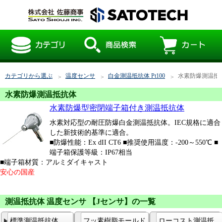
カテゴリから選ぶ
温度センサ
白金測温抵抗体 Pt100
水素防爆測温抵
水素防爆測温抵抗体
水素防爆型密閉端子箱付き測温抵抗体
水素対応型の耐圧防爆白金測温抵抗体。IEC規格に適合
した新技術的基準に適合。
■防爆性能：Ex dII CT6 ■推奨使用温度：-200～550℃ ■
端子箱保護等級：IP67相当
■端子箱材質：アルミダイキャスト
安心の国産
測温抵抗体 温度センサ 【Jセンサ】の一覧
標準測温抵抗体
フッ素樹脂モールド
ローコスト測温抵