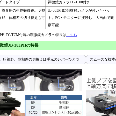
ダードタイプ
顕微鏡カメラTC-1500付き
・検査用の生物顕微鏡。明視
JB-383PHに顕微鏡カメラが付いたセッ
視野、位相差の切り替えも可
ト。PC・モニターに接続し、大画面で観
察可能
383PH-TC/TCM付属の顕微鏡カメラの特長は
こちら
鏡JB-383PHの特長
、暗視野、位相差の切換えは手元のレバーひとつ
スムーズな標本