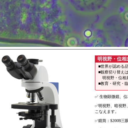
明視野・位相
■世界が認める品
■観察切り替え
明視野・位相
■教育・研究・
✅ 生物顕微鏡、
✅明視野、暗視野
こなえます。
✅鏡筒：$200B