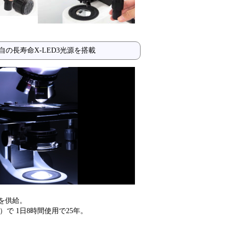
の長寿命X-LED3光源を搭載
を供給。
）で 1日8時間使用で25年。