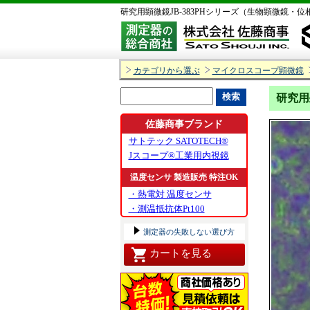
研究用顕微鏡JB-383PHシリーズ（生物顕微鏡・
カテゴリから選ぶ
マイクロスコープ顕微鏡
研究用
佐藤商事ブランド
サトテック SATOTECH®
Jスコープ®工業用内視鏡
温度センサ 製造販売 特注OK
・熱電対 温度センサ
・測温抵抗体Pt100
測定器の失敗しない選び方
カートを見る