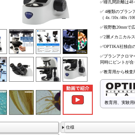
✅瞳孔間距離は48
✅ 4種類のプラ
（ 4x /10x /4
✅視野数20mmで
✅2層メカニカルス
✅OPTIKA社独自
✅プランアクロマ
同時にピントが合
✅教育用から検査
教育用、実験用
仕様