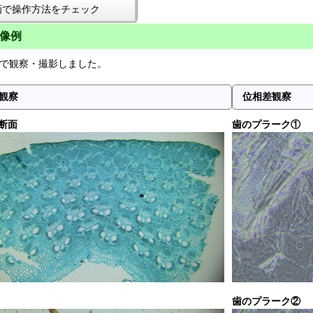
画で操作方法をチェック
像例
3PHで観察・撮影しました。
観察
位相差観察
断面
歯のプラーク①
歯のプラーク②