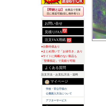
【即納とは】
在庫品で営業
日に発送可能(但し例外有り)
お問い合せ
見積りFAX
注文FAX用紙
●台数特価あり
●まとめ買いで「お値引き」あり
●サイトに掲載のない製品も
「型番指定」で見積り可能
よくある質問
注文方法・お支払方法・送料
マイページ
学校・官公庁様の
公費購入方法について
アフターサービス