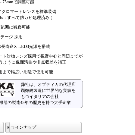
～75mmで調整可能
ンアクロマートレンズを標準装備
0x /100x：すべて防カビ処理済み ）
広範囲に観察可能
テージ 採用
の長寿命X-LED3光源を搭載
ート対物レンズ採用で視野中心と周辺までが
うように像面湾曲や非点収差を補正
用まで幅広い用途で使用可能
弊社は、オプティカの代理店
顕微鏡製造に世界的な実績を
もつイタリアの会社
機器の製造45年の歴史を持つ大手企業
ラインナップ