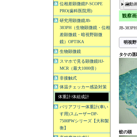
位相差顕微鏡P-SCOPE
🎦動
PRO(歯科医院用)
観察画
研究用顕微鏡JB-
383PH（生物顕微鏡・位相
JB-38
差顕微鏡・暗視野顕微
鏡）OPTIKA
明視野
生物顕微鏡
タケの茎
スマホで見る顕微鏡HJ-
MCR（最大1000倍）
非接触式
体温チェッカー感染対策
体重計/体組成計
バリアフリー体重計(車い
す用)スムーザーDP-
7500PWシリーズ【大和製
衡】
蚊の頭