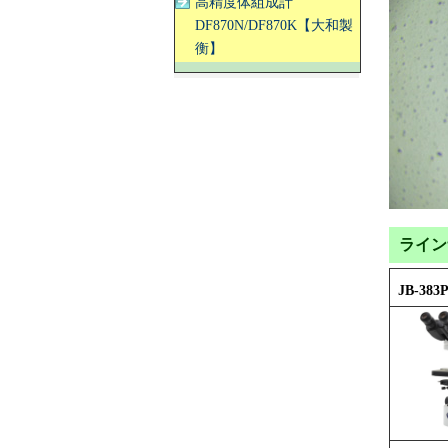
高精度体組成計
DF870N/DF870K【大和製
衡】
ライン
JB-383