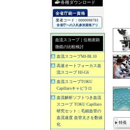
各種ダウンロード
業者コード：0000098781
全省庁への入札参加資格アリ
血流スコープ｜位相差顕
微鏡の比較検討
血流スコープMJ-BL10
高速オートフォーカス血
流スコープ HJ-G6
血流スコープTOKU
Capillaroキャピラロ
血流解析ソフトつき血流
スコープ TOKU Capillaro
研究セット：毛細血管の
血流速度 血管太さを数値
特長
化