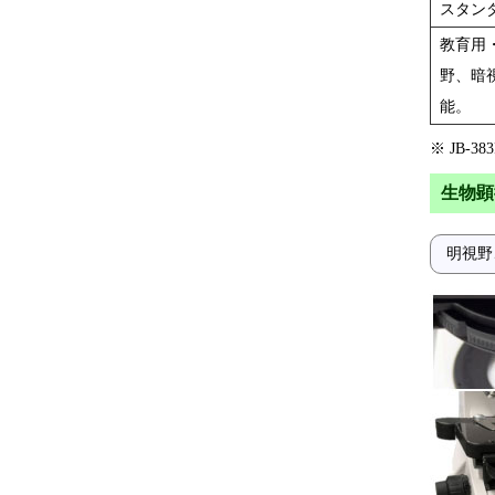
スタン
教育用
野、暗
能。
※ JB-
生物顕微
明視野