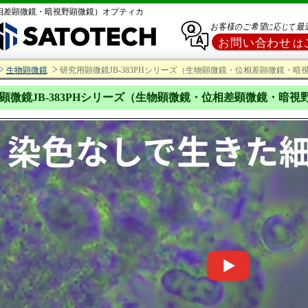
位相差顕微鏡・暗視野顕微鏡）オプティカ
生物顕微鏡
研究用顕微鏡JB-383PHシリーズ（生物顕微鏡・位相差顕微鏡・
顕微鏡JB-383PHシリーズ（生物顕微鏡・位相差顕微鏡・暗