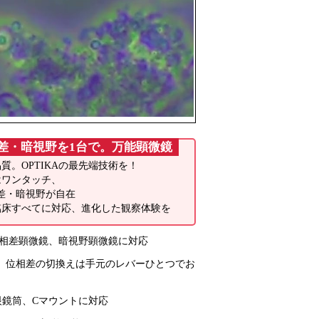
差・暗視野を1台で。万能顕微鏡
質。OPTIKAの最先端技術を！
はワンタッチ、
差・暗視野が自在
臨床すべてに対応、進化した観察体験を
位相差顕微鏡、暗視野顕微鏡に対応
、位相差の切換えは手元のレバーひとつでお
三眼鏡筒、Cマウントに対応