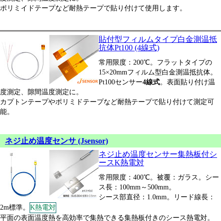
ポリミイドテープなど耐熱テープで貼り付けて使用します。
貼付型フィルムタイプ白金測温抵
抗体Pt100 (4線式)
常用限度：200℃。フラットタイプの
15×20mmフィルム型白金測温抵抗体。
Pt100センサー
4線式
。表面貼り付け温
度測定、隙間温度測定に。
カプトンテープやポリミドテープなど耐熱テープで貼り付けて測定可
能。
ネジ止め温度センサ (Jsensor)
ネジ止め温度センサー集熱板付シ
ースK熱電対
常用限度：400℃。被覆：ガラス。シー
ス長：100mm～500mm。
シース部直径：1.0mm。リード線長：
2m標準。
K熱電対
平面の表面温度熱を高効率で集熱できる集熱板付きのシース熱電対。