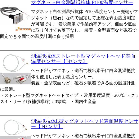
マグネット白金測温抵抗体 Pt100温度センサー
マグネット白金測温抵抗体 Pt100温度センサー先端がマ
グネット（磁石）なので固定して正確な表面温度測定
が可能です。 着脱簡単で作業効率アップ。側面や底面
に取り付けても落下なし。 装置・金型表面など磁石で
固定できる面での温度計測に多く採用
測温抵抗体ストレート型マグネットヘッド表面
温度センサー【Jセンサ】
ヘッド部がマグネット磁石で検出素子に白金測温抵抗
体を使用した表面温度センサー。
装置・金型表面など、磁石を吸着できる面の温度計測
に最適。
・ストレート型マグネットヘッドタイプ ・常用限度温度：200℃ ・クラ
スB ・リード線(補償導線)：3線式 ・国内生産品
測温抵抗体L型マグネットヘッド表面温度センサ
ー【Jセンサ】
ヘッド部がマグネット磁石で検出素子に白金測温抵抗