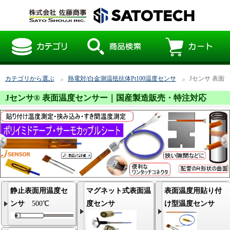
カテゴリから選ぶ
熱電対/白金測温抵抗体Pt100温度センサ
Jセンサ 表
Jセンサ® 表面温度センサー｜国産製造販売・特注対応
静止表面用温度セ
マグネット式表面温
表面温度用貼り付
ンサ
500℃
度センサ
け型温度センサ