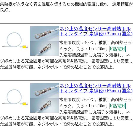
集熱板がムラなく表面温度を伝えるため機械的強度に優れ、測定精度が
良好。
ネジ止め温度センサー高耐熱ボル
トオンタイプ 素線径0.32mm (国産)
常用限度度：400℃。被覆：高耐熱セラ
ミック。長さ：1m～10m。
K熱電対
先端溶接感温部に丸端子を溶接し、ネ
ジ締めによる完全固定が可能な高耐熱K熱電対。 密着固定により安定し
た温度測定が可能。ネジやボルトで締め込むことで脱落防止。
ネジ止め温度センサー高耐熱ボル
トオンタイプ 素線径0.65mm (国産)
常用限度度：650℃。被覆：高耐熱セラ
ミック。長さ：1m～10m。
K熱電対
先端溶接感温部に丸端子を溶接し、ネ
ジ締めによる完全固定が可能な高耐熱K熱電対。 密着固定により安定し
た温度測定が可能。ネジやボルトで締め込むことで脱落防止。