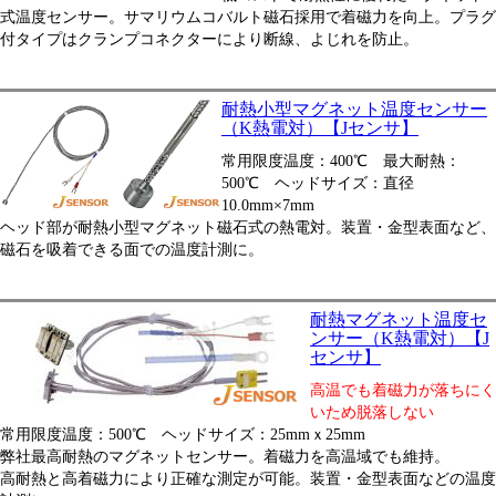
式温度センサー。サマリウムコバルト磁石採用で着磁力を向上。プラグ
付タイプはクランプコネクターにより断線、よじれを防止。
耐熱小型マグネット温度センサー
（K熱電対）【Jセンサ】
常用限度温度：400℃ 最大耐熱：
500℃ ヘッドサイズ：直径
10.0mm×7mm
ヘッド部が耐熱小型マグネット磁石式の熱電対。装置・金型表面など、
磁石を吸着できる面での温度計測に。
耐熱マグネット温度セ
ンサー（K熱電対）【J
センサ】
高温でも着磁力が落ちにく
いため脱落しない
常用限度温度：500℃ ヘッドサイズ：25mmｘ25mm
弊社最高耐熱のマグネットセンサー。着磁力を高温域でも維持。
高耐熱と高着磁力により正確な測定が可能。装置・金型表面などの温度