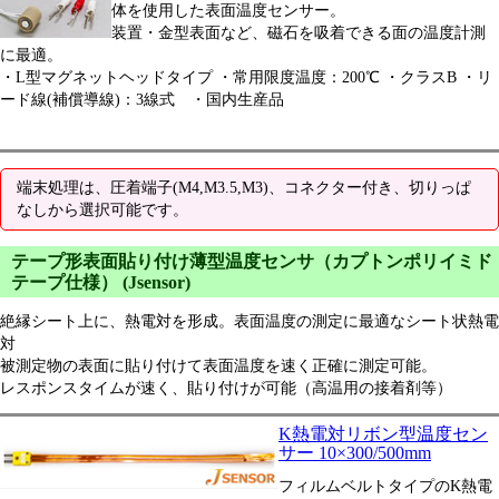
体を使用した表面温度センサー。
装置・金型表面など、磁石を吸着できる面の温度計測
に最適。
・L型マグネットヘッドタイプ ・常用限度温度：200℃ ・クラスB ・リ
ード線(補償導線)：3線式 ・国内生産品
端末処理は、圧着端子(M4,M3.5,M3)、コネクター付き、切りっぱ
なしから選択可能です。
テープ形表面貼り付け薄型温度センサ（カプトンポリイミド
テープ仕様） (Jsensor)
絶縁シート上に、熱電対を形成。表面温度の測定に最適なシート状熱電
対
被測定物の表面に貼り付けて表面温度を速く正確に測定可能。
レスポンスタイムが速く、貼り付けが可能（高温用の接着剤等）
K熱電対リボン型温度セン
サー 10×300/500mm
フィルムベルトタイプのK熱電