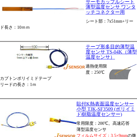
サーモカップルシート
薄型温度センサ ワンタ
ッチコネクター用
シート部：7x51mm+リー
ド長さ：10ｍｍ
テープ形多目的薄型温
度センサ TS-04K（薄型
温度センサ）
過熱使用限
度：250℃
カプトンポリイミドテープ
リードの長さ：1ｍ
貼付K熱表面温度センサー
小型 TJK-SF3509 (ポリイミ
ド樹脂温度センサー)
常用限度：200℃。高速応答
薄型温度センサ
フィルムサイズ：3.5×9mm
の微