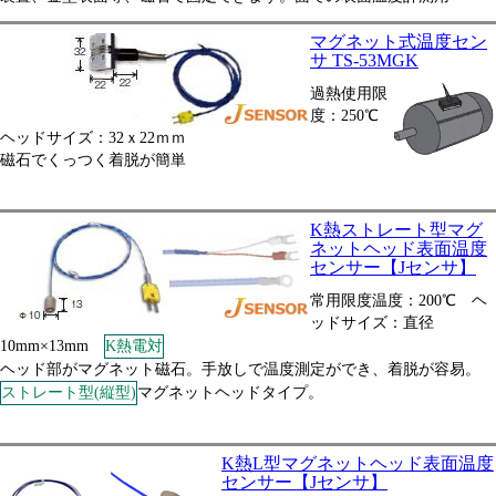
マグネット式温度セン
サ TS-53MGK
過熱使用限
度：250℃
ヘッドサイズ：32ｘ22ｍｍ
磁石でくっつく着脱が簡単
K熱ストレート型マグ
ネットヘッド表面温度
センサー【Jセンサ】
常用限度温度：200℃ ヘ
ッドサイズ：直径
10mm×13mm
K熱電対
ヘッド部がマグネット磁石。手放しで温度測定ができ、着脱が容易。
ストレート型(縦型)
マグネットヘッドタイプ。
K熱L型マグネットヘッド表面温度
センサー【Jセンサ】