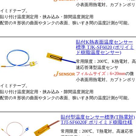
小表面用熱電対。カプトンポリ
イミドテープ。
貼り付け温度測定用・挟み込み・隙間温度測定用
配管のＲ形状の曲面やタンクの表面、狭いすき間の温度計測が可能。
貼付K熱表面温度センサー
標準 TJK-SF6020 (ポリイミ
ド樹脂温度センサー)
常用限度：200℃。K熱電対。高
速応答薄型温度センサ
フィルムサイズ：6×20mm
の微
小表面用熱電対。カプトンポリ
イミドテープ。
貼り付け温度測定用・挟み込み・隙間温度測定用
配管のＲ形状の曲面やタンクの表面、狭いすき間の温度計測が可能。
貼付型温度センサー標準(T熱電対)
TJT-SF6020F ポリイミド樹脂仕様
常用限度：200℃。T熱電対。高速応答