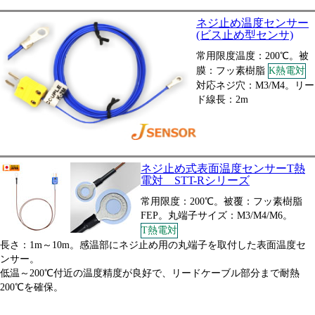
ネジ止め温度センサー
(ビス止め型センサ)
常用限度温度：200℃。被
膜：フッ素樹脂
K熱電対
対応ネジ穴：M3/M4。リー
ド線長：2m
ネジ止め式表面温度センサーT熱
電対 STT-Rシリーズ
常用限度：200℃。被覆：フッ素樹脂
FEP。丸端子サイズ：M3/M4/M6。
T熱電対
長さ：1m～10m。感温部にネジ止め用の丸端子を取付した表面温度セ
ンサー。
低温～200℃付近の温度精度が良好で、リードケーブル部分まで耐熱
200℃を確保。