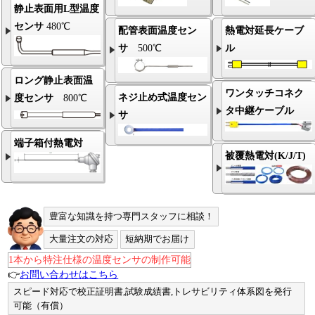
静止表面用L型温度
センサ
480℃
配管表面温度セン
熱電対延長ケーブ
サ
500℃
ル
ロング静止表面温
ワンタッチコネク
ネジ止め式温度セン
度センサ
800℃
タ中継ケーブル
サ
端子箱付熱電対
被覆熱電対(K/J/T)
豊富な知識を持つ専門スタッフに相談！
大量注文の対応
短納期でお届け
1本から特注仕様の温度センサの制作可能
👉
お問い合わせはこちら
スピード対応で校正証明書,試験成績書,トレサビリティ体系図を発行
可能（有償）