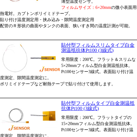
薄型温度センサ。
フィルムサイズ：6×20mm
の微小表面用
熱電対。カプトンポリイミドテープ。
貼り付け温度測定用・挟み込み・隙間温度測定用
配管のＲ形状の曲面やタンクの表面、狭いすき間の温度計測が可能。
貼付型フィルムスリムタイプ白金
測温抵抗体Pt100 (3線式)
常用限度：200℃。フラット＆スリムな
5×20mmフィルム型白金測温抵抗体。
Pt100センサー3線式。表面貼り付け温
度測定、隙間温度測定に。
ポリミイドテープなど耐熱テープで貼り付けて使用します。
貼付型フィルムタイプ白金測温抵
抗体Pt100 (3線式)
常用限度：200℃。フラットタイプの
15×20mmフィルム型白金測温抵抗体。
Pt100センサー3線式。表面貼り付け温
度測定、隙間温度測定に。