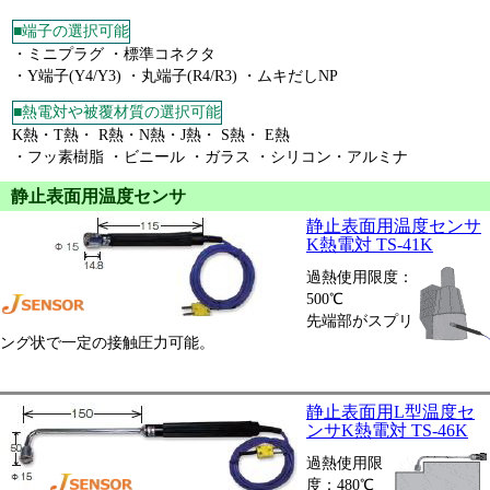
■端子の選択可能
・ミニプラグ ・標準コネクタ
・Y端子(Y4/Y3) ・丸端子(R4/R3) ・ムキだしNP
■熱電対や被覆材質の選択可能
K熱・T熱・ R熱・N熱・J熱・ S熱・ E熱
・フッ素樹脂 ・ビニール ・ガラス ・シリコン・アルミナ
静止表面用温度センサ
静止表面用温度センサ
K熱電対 TS-41K
過熱使用限度：
500℃
先端部がスプリ
ング状で一定の接触圧力可能。
静止表面用L型温度セ
ンサK熱電対 TS-46K
過熱使用限
度：480℃