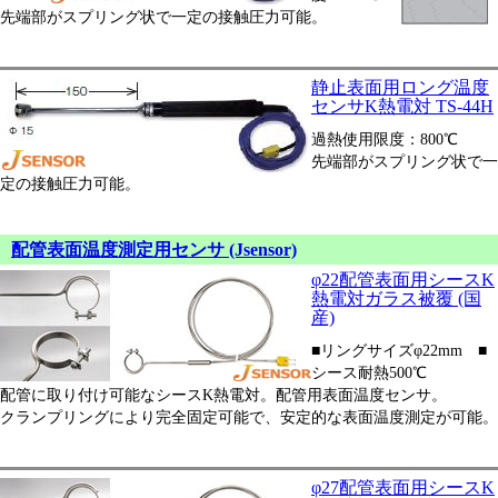
先端部がスプリング状で一定の接触圧力可能。
静止表面用ロング温度
センサK熱電対 TS-44H
過熱使用限度：800℃
先端部がスプリング状で一
定の接触圧力可能。
配管表面温度測定用センサ (Jsensor)
φ22配管表面用シースK
熱電対ガラス被覆 (国
産)
■リングサイズφ22mm ■
シース耐熱500℃
配管に取り付け可能なシースK熱電対。配管用表面温度センサ。
クランプリングにより完全固定可能で、安定的な表面温度測定が可能。
φ27配管表面用シースK