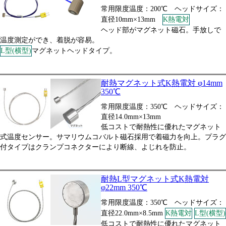
常用限度温度：200℃ ヘッドサイズ：
直径10mm×13mm
K熱電対
ヘッド部がマグネット磁石。手放しで
温度測定ができ、着脱が容易。
L型(横型)
マグネットヘッドタイプ。
耐熱マグネット式K熱電対 φ14mm
350℃
常用限度温度：350℃ ヘッドサイズ：
直径14.0mm×13mm
低コストで耐熱性に優れたマグネット
式温度センサー。サマリウムコバルト磁石採用で着磁力を向上。プラグ
付タイプはクランプコネクターにより断線、よじれを防止。
耐熱L型マグネット式K熱電対
φ22mm 350℃
常用限度温度：350℃ ヘッドサイズ：
直径22.0mm×8.5mm
K熱電対
L型(横型)
低コストで耐熱性に優れたマグネット