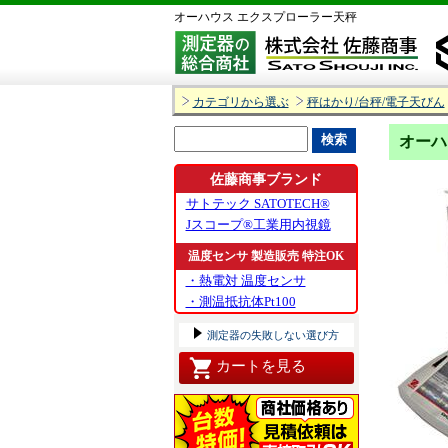
オーハウス エクスプローラー天秤
カテゴリから選ぶ
秤はかり/台秤/電子天びん
オーハ
佐藤商事ブランド
サトテック SATOTECH®
Jスコープ®工業用内視鏡
温度センサ 製造販売 特注OK
・熱電対 温度センサ
・測温抵抗体Pt100
測定器の失敗しない選び方
カートを見る