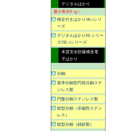
デジタルはかり
●
最小表示0.1g～
検定付きはかりSK-iシリ
ーズ
デジタルはかりHLシリー
ズ/HL-iシリーズ
本質安全防爆構造電
子はかり
●
分銅
基準分銅型円筒分銅ステ
ンレス製
円盤分銅ステンレス製
枕型分銅（非磁性ステン
レス）
枕型分銅（鋳鉄製）