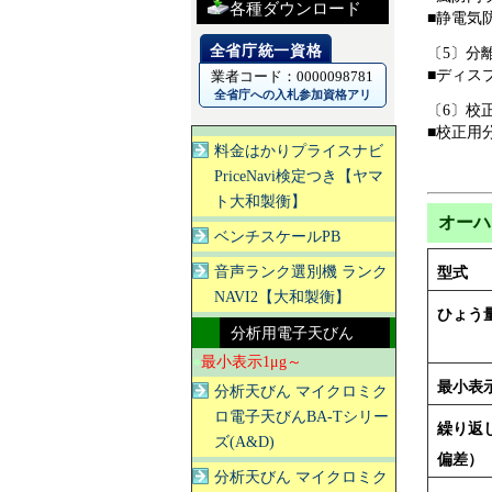
各種ダウンロード
■静電気
〔5〕分
■ディス
業者コード：0000098781
全省庁への入札参加資格アリ
〔6〕校
■校正用
料金はかりプライスナビ
PriceNavi検定つき【ヤマ
ト大和製衡】
オーハ
ベンチスケールPB
音声ランク選別機 ランク
型式
NAVI2【大和製衡】
ひょう
分析用電子天びん
●
最小表示1μg～
最小表
分析天びん マイクロミク
ロ電子天びんBA-Tシリー
繰り返
ズ(A&D)
偏差）
分析天びん マイクロミク