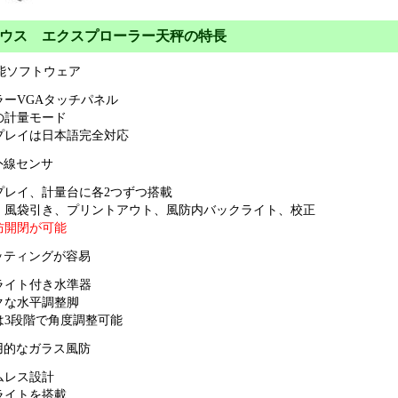
ウス エクスプローラー天秤の特長
性能ソフトウェア
ラーVGAタッチパネル
類の計量モード
プレイは日本語完全対応
外線センサ
プレイ、計量台に各2つずつ搭載
、風袋引き、プリントアウト、風防内バックライト、校正
防開閉が可能
ッティングが容易
ライト付き水準器
クな水平調整脚
は3段階で角度調整可能
用的なガラス風防
ムレス設計
ライトを搭載