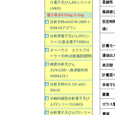
直線性
ロ電子天びんBAシリーズ
(A&D)
風袋差
●
最小表示0.01mg/ 0.1mg
安定時
分析天秤selfiIUW-200D 1-
9284-04アズワン
値）
分析用電子天びんHTGシ
リーズ(新光電子VIBRA)
計量モ
オーハウス エクスプロ
通信出
ーラー天秤(自動風防開閉)
精密分析天びん
表示部
AUW220D（島津製作所
計量皿
SHIMAZU）
分析天秤IUZ-101 sefi2-
本体寸
958-01
重量
分銅内蔵型分析電子天び
んFZシリーズ(A&D)
ガラス
分析電子天びんFXシリー
電源