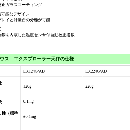
防止ガラスコーティング
離可能なデザイン
プレイと計量台の分離が可能
正
分銅を内蔵した温度センサ付自動校正搭載
ウス エクスプローラー天秤の仕様
EX124G/AD
EX224G/AD
量
120g
220g
0.1mg
示
し性（標準
±0.1mg