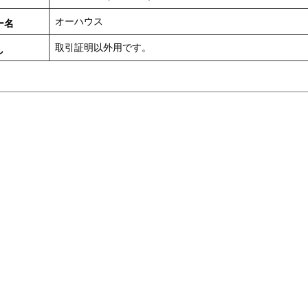
オーハウス
ー名
取引証明以外用です。
し