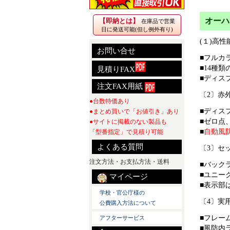
オーハ
【即納とは】
在庫品で営業
日に発送可能(但し例外有り)
(１)高
お問い合せ
■フルカ
■14種
見積りFAX
■ディス
注文FAX用紙
〔2〕赤
●台数特価あり
■ディス
●まとめ買いで「お値引き」あり
■ゼロ点
●サイトに掲載のない製品も
■
自動風
「型番指定」で見積り可能
よくある質問
〔3〕セ
注文方法・お支払方法・送料
■バック
■ユニー
マイページ
■表示部
学校・官公庁様の
〔4〕実
公費購入方法について
■フレー
アフターサービス
■風防内