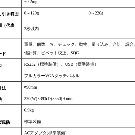
±0.2mg
0～120g
0～220g
し引き範囲
間（代表
2秒以内
重量、個数、％、チェック、動物、量り込み、合計、調合
価計算、ピペット校正、SQC
ード
RS232（標準装備）、USB（標準装備）
力
フルカラーVGAタッチパネル
∅90mm
寸法
230(W)×393(D)×350(H)mm
法
6.9kg
標準装備
製風防
ACアダプタ(標準装備)