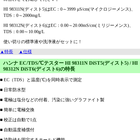
HI 98311N(ディスト5)はEC：0～3999 µS/cm(マイクロジーメンス)、
TDS：0～2000mg/L
HI 98312N(ディスト6)はEC：0.00～20.00mS/cm(ミリジーメンス)、
TDS：0.00～10.00g/L
使い切りの標準液や洗浄液がセットに！
▲特長
▲仕様
ハンナ EC/TDS/℃テスター HI 98311N DiST5(ディスト5) / HI
98312N DiST6(ディスト6)の特長
■ EC（TDS）と温度(℃)を同時表示で測定
■ 日常防水型
■ 電極は塩分などの付着、汚染に強いグラファイト製
■ 簡単に電極交換
■ 校正は自動で1点
■ 自動温度補償付
■ 読取値を固定するホールド機能