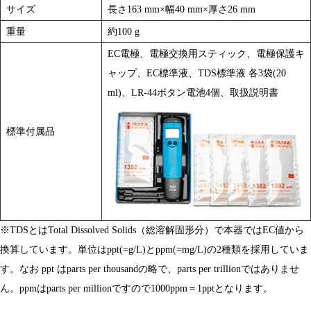
サイズ
長さ163 mm×幅40 mm×厚さ26 mm
重量
約100 g
EC電極、電極交換用スティック、電極保護キ
ャップ、EC標準液、TDS標準液 各3袋(20
ml)、LR-44ボタン電池4個、取扱説明書
標準付属品
※TDSとはTotal Dissolved Solids（総溶解固形分）で本器ではEC値から
換算しています。単位はppt(=g/L)とppm(=mg/L)の2種類を採用していま
す。なお ppt はparts per thousandの略で、parts per trillionではありませ
ん。ppmはparts per millionですので1000ppm＝1pptとなります。