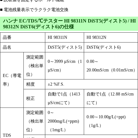
■ 電池残量表示でラクラク電池交換
ハンナ EC/TDS/℃テスター HI 98311N DiST5(ディスト5) / HI
98312N DiST6(ディスト6)の仕様
品番
HI 98311N
HI 98312N
品名
DiST5(ディスト5)
DiST6(ディスト6)
測定範囲
0～3999 µS/cm（1
0.00～
（検出単
µS/cm）
20.00mS/cm（0.01mS/cm）
位）
EC（導電
率）
精度
±2 %F.S.
自動で1点（1413
自動で1点（12.88 mS/cm
校正
µS/cmにて）
にて）
測定範囲
0～
0.00～10.00g/L(=ppt)
（検出単
2000mg/L(=ppm)
（1g/L）
位）
（1mg/L）
TDS