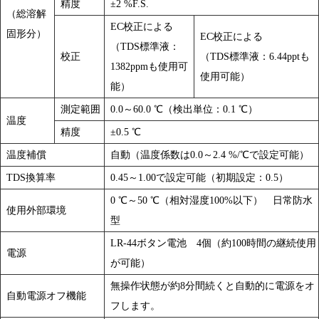
精度
±2 %F.S.
（総溶解
EC校正による
固形分）
EC校正による
（TDS標準液：
校正
（TDS標準液：6.44pptも
1382ppmも使用可
使用可能）
能）
測定範囲
0.0～60.0 ℃（検出単位：0.1 ℃）
温度
精度
±0.5 ℃
温度補償
自動（温度係数は0.0～2.4 %/℃で設定可能）
TDS換算率
0.45～1.00で設定可能（初期設定：0.5）
0 ℃～50 ℃（相対湿度100%以下） 日常防水
使用外部環境
型
LR-44ボタン電池 4個（約100時間の継続使用
電源
が可能）
無操作状態が約8分間続くと自動的に電源をオ
自動電源オフ機能
フします。