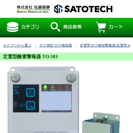
カテゴリから選ぶ
ガス測定/ガス検知器
定置型ガス検知警報器/設置型ガ
定置型酸素警報器 TO-503