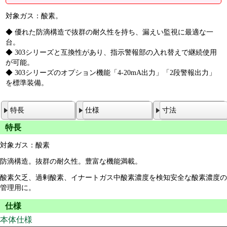
対象ガス：酸素。
◆ 優れた防滴構造で抜群の耐久性を持ち、漏えい監視に最適な一
台。
◆ 303シリーズと互換性があり、指示警報部の入れ替えで継続使用
が可能。
◆ 303シリーズのオプション機能「4-20mA出力」「2段警報出力」
を標準装備。
特長
仕様
寸法
特長
対象ガス：酸素
防滴構造。抜群の耐久性。豊富な機能満載。
酸素欠乏、過剰酸素、イナートガス中酸素濃度を検知安全な酸素濃度の
管理用に。
仕様
本体仕様