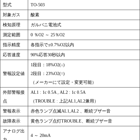
型式
TO-503
対象ガス
酸素
検知原理
ガルバニ電池式
測定範囲
0 ％O2 ～ 25％O2
指示精度
各指示で±0.7%O2以内
応答速度
90%応答30秒以内
1段目：18%O2(↓)
警報設定値
2段目：23%O2(↑)
（メーカーにて設定・変更可能）
外部警報接
AL1 : 1c 0.5A , AL2 : 1c 0.5A
点
（TROUBLE : 上記AL1,AL2兼用）
警報表示
赤色ランプ点滅AL1,AL2 、断続ブザー音
故障表示
黄色ランプ点灯TROUBLE、断続ブザー音
アナログ出
4 ～ 20mA
力