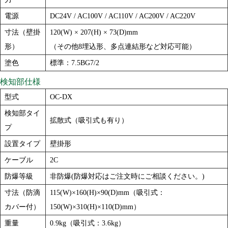
電源
DC24V / AC100V / AC110V / AC200V / AC220V
寸法（壁掛
120(W) × 207(H) × 73(D)mm
形）
（その他8埋込形、多点連結形など対応可能）
塗色
標準：7.5BG7/2
検知部仕様
型式
OC-DX
検知部タイ
拡散式（吸引式も有り）
プ
設置タイプ
壁掛形
ケーブル
2C
防爆等級
非防爆(防爆対応はご注文時にご相談ください。)
寸法（防滴
115(W)×160(H)×90(D)mm（吸引式：
カバー付）
150(W)×310(H)×110(D)mm）
重量
0.9kg（吸引式：3.6kg）