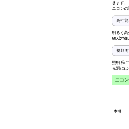
きます。
ニコンの
高性能
明るく高
60X対
視野周
照明系に
光源には
ニコン生
本機