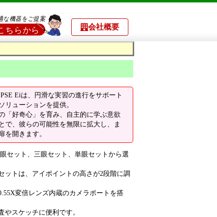
会社概要
IPSE Eiは、円滑な実習の進行をサポート
ソリューションを提供。
の「好奇心」を育み、自主的に学ぶ意欲
とで、彼らの可能性を無限に拡大し、ま
扉を開きます。
iは、双眼セット、三眼セット、単眼セットから選
セットは、アイポイントの高さが2段階に調
.55X変倍レンズ内蔵のカメラポートを搭
査やスケッチに便利です。