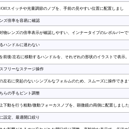
n/Offスイッチや光量調節のノブを、手前の見やすい位置に配置しまし
ンズ倍率を容易に確認
対物レンズの倍率表示が確認しやすい、インナータイプのレボルバーで
るハンドルに迷わない
を前後/左右に移動するハンドルを、それぞれの形状のイラストで表示
スフリーなステージ操作
の左右に突起のないシンプルなフォルムのため、スムーズに操作できま
ちらの手もピント調整
上下動を行う粗動/微動フォーカスノブを、顕微鏡の両側に配置しまし
に設定、最適開口絞り