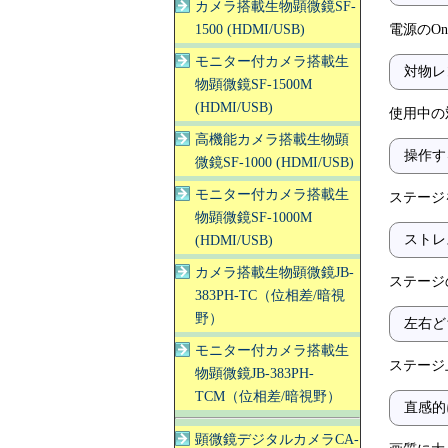
カメラ搭載生物顕微鏡SF-
1500 (HDMI/USB)
電源のO
モニター付カメラ搭載生
対物レ
物顕微鏡SF-1500M
(HDMI/USB)
使用中の
高機能カメラ搭載生物顕
操作す
微鏡SF-1000 (HDMI/USB)
モニター付カメラ搭載生
ステージ
物顕微鏡SF-1000M
ストレ
(HDMI/USB)
カメラ搭載生物顕微鏡JB-
ステージ
383PH-TC（位相差/暗視
野）
左右ど
モニター付カメラ搭載生
ステージ
物顕微鏡JB-383PH-
TCM（位相差/暗視野）
直感的
顕微鏡デジタルカメラCA-