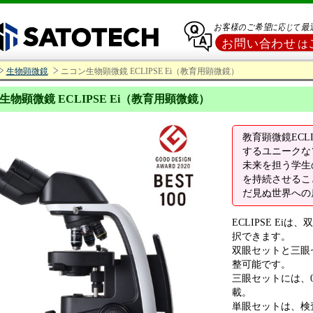
生物顕微鏡
ニコン生物顕微鏡 ECLIPSE Ei（教育用顕微鏡）
生物顕微鏡 ECLIPSE Ei（教育用顕微鏡）
教育顕微鏡ECL
するユニークな
未来を担う学生
を持続させるこ
だ見ぬ世界への
ECLIPSE E
択できます。
双眼セットと三眼
整可能です。
三眼セットには、0
載。
単眼セットは、検