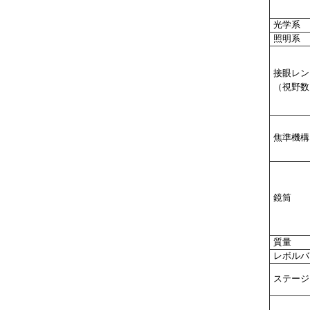
光学系
照明系
接眼レン
（視野数
焦準機構
鏡筒
質量
レボルバ
ステージ