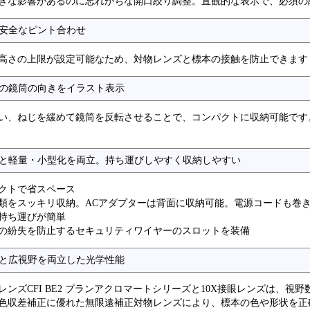
きな影響があるのに忘れがちな開口絞り調整。直観的な表示で、必須の
安全なピント合わせ
高さの上限が設定可能なため、対物レンズと標本の接触を防止できます
の鏡筒の向きをイラスト表示
い、ねじを緩めて鏡筒を反転させることで、コンパクトに収納可能です
と軽量・小型化を両立。持ち運びしやすく収納しやすい
クトで省スペース
類をスッキリ収納。ACアダプターは背面に収納可能。電源コードも巻
持ち運びが簡単
の紛失を防止するセキュリティワイヤーのスロットを装備
と広視野を両立した光学性能
レンズCFI BE2 プランアクロマートシリーズと10X接眼レンズは、視野
色収差補正に優れた無限遠補正対物レンズにより、標本の色や形状を正