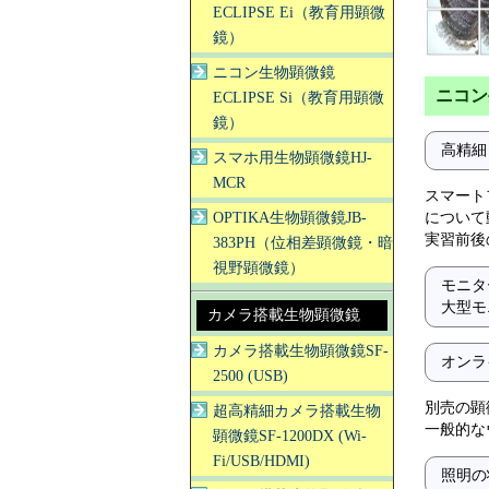
ECLIPSE Ei（教育用顕微
鏡）
ニコン生物顕微鏡
ニコン生
ECLIPSE Si（教育用顕微
鏡）
高精細
スマホ用生物顕微鏡HJ-
MCR
スマート
OPTIKA生物顕微鏡JB-
について
実習前後
383PH（位相差顕微鏡・暗
視野顕微鏡）
モニタ
大型モ
カメラ搭載生物顕微鏡
カメラ搭載生物顕微鏡SF-
オンラ
2500 (USB)
別売の顕
超高精細カメラ搭載生物
一般的な
顕微鏡SF-1200DX (Wi-
Fi/USB/HDMI)
照明の