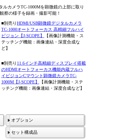
ルカメラTC-1000Mを顕微鏡の上部に取り
で観察の様子を録画・撮影可能！
■別売り
HDMI/USB顕微鏡デジタルカメラ
TC-1000オートフォーカス 高精細フルハイ
ビジョン【J-SCOPE】
【画像計測機能・ス
テッチング機能：画像連結・深度合成な
ど】
■別売り
11.6インチ高精細ディスプレイ搭載
のHDMIオートフォーカス機能内蔵フルハ
イビジョンCマウント顕微鏡カメラTC-
1000M【J-SCOPE】
【画像計測機能・ステ
ッチング機能：画像連結・深度合成など】
オプション
セット構成品