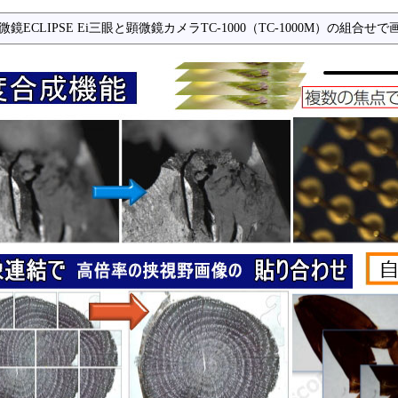
微鏡ECLIPSE Ei三眼と顕微鏡カメラTC-1000（TC-1000M）の組