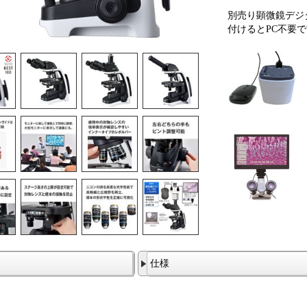
別売り顕微鏡デジタ
付けるとPC不要
仕様