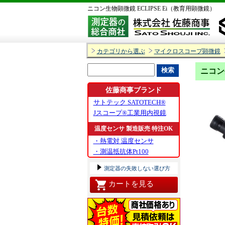
ニコン生物顕微鏡 ECLIPSE Ei（教育用顕微鏡）
カテゴリから選ぶ
マイクロスコープ顕微鏡
ニコン
佐藤商事ブランド
サトテック SATOTECH®
Jスコープ®工業用内視鏡
温度センサ 製造販売 特注OK
・熱電対 温度センサ
・測温抵抗体Pt100
測定器の失敗しない選び方
カートを見る