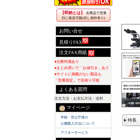
【即納とは】
在庫品で営業
日に発送可能(但し例外有り)
お問い合せ
見積りFAX
注文FAX用紙
●台数特価あり
●まとめ買いで「お値引き」あり
●サイトに掲載のない製品も
「型番指定」で見積り可能
よくある質問
注文方法・お支払方法・送料
マイページ
学校・官公庁様の
特長
公費購入方法について
アフターサービス