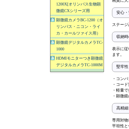
画質に大
1200X[オリンパス生物顕
微鏡CXシリーズ用
安心・
顕微鏡カメラBC-1200（オ
ステージ
リンパス・ニコン・ライ
カ・カールツァイス用）
収納時
顕微鏡デジタルカメラTC-
表示に従
1000
ます。
HDMIモニターつき顕微鏡
デジタルカメラTC-1000M
堅牢性
・コンパ
・コード
・軽量で
・顕微鏡
高精細
専用対物
平坦性と