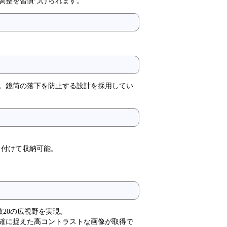
調整を習慣づけられます。
。鏡筒の落下を防止する設計を採用してい
き付けて収納可能。
数20の広視野を実現。
確に捉えた高コントラストな画像が取得で