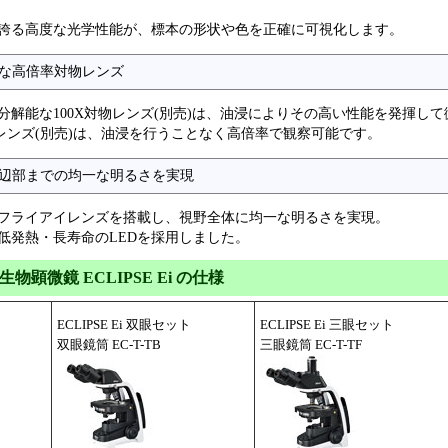
誇る高度な光学性能が、標本の形状や色を正確に可視化します。
な高倍率対物レンズ
分解能な100X対物レンズ(別売)は、油浸によりその高い性能を発揮し
物レンズ(別売)は、油浸を行うことなく高倍率で観察可能です。
辺部までの均一な明るさを実現
フライアイレンズを搭載し、視野全体に均一な明るさを実現。
低発熱・長寿命のLEDを採用しました。
物顕微鏡 ECLIPSE Ei の仕様
ECLIPSE Ei 双眼セット
ECLIPSE Ei 三眼セット
双眼鏡筒 EC-T-TB
三眼鏡筒 EC-T-TF