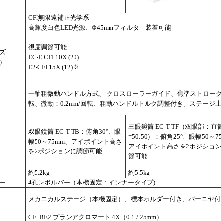
CFI無限遠補正光学系
高輝度白色LED光源、Φ45mmフィルタ―装着可能
視度調節可能
ズ
EC-E CFI 10X (20)
）
E2-CFI 15X (12)※
一軸粗微動ハンドル方式、 クロスローラーガイド、焦準ストローク：上方
転、微動：0.2mm/回転、粗動ハンドルトルク調整付き、ステージ
三眼鏡筒 EC-T-TF（双眼部：直
双眼鏡筒 EC-T-TB：俯角30°、眼
=50:50）：俯角25°、眼幅50～7
幅50～75mm、アイポイント高さ
アイポイント高さを2ポジショ
を2ポジションに調節可能
節可能
約5.2kg
約5.5kg
ー
4孔レボルバー（本機固定：インナータイプ)
メカニカルステージ（本機固定）、標本ホルダー付き、バーニヤ付き、
CFI BE2 プランアクロマート 4X（0.1 / 25mm）