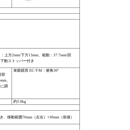
2mm/下方13mm、粗動：37.7mm/回
上下動ストッパー付き
単眼鏡筒 EC-T-M：俯角30°
筒部
5mm、
ンに調
約5.0kg
移動範囲76mm（左右）×30mm（前後）