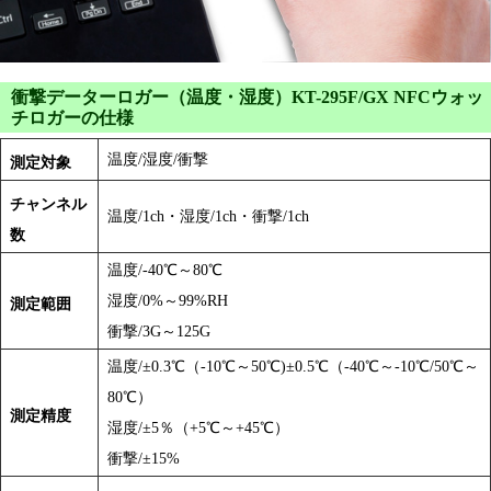
衝撃データーロガー（温度・湿度）KT-295F/GX NFCウォッ
チロガーの仕様
温度/湿度/衝撃
測定対象
チャンネル
温度/1ch・湿度/1ch・衝撃/1ch
数
温度/-40℃～80℃
湿度/0%～99%RH
測定範囲
衝撃/3G～125G
温度/±0.3℃（-10℃～50℃)±0.5℃（-40℃～-10℃/50℃～
80℃）
測定精度
湿度/±5％（+5℃～+45℃）
衝撃/±15%