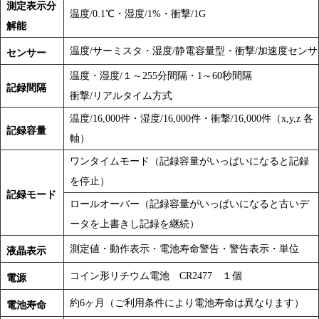
測定表示分
温度/0.1℃・湿度/1%・衝撃/1G
解能
温度/サーミスタ・湿度/静電容量型・衝撃/加速度センサ
センサー
温度・湿度/１～255分間隔・1～60秒間隔
記録間隔
衝撃/リアルタイム方式
温度/16,000件・湿度/16,000件・衝撃/16,000件（x,y,z 各
記録容量
軸）
ワンタイムモード（記録容量がいっぱいになると記録
を停止）
記録モード
ロールオーバー（記録容量がいっぱいになると古いデ
ータを上書きし記録を継続）
測定値・動作表示・電池寿命警告・警告表示・単位
液晶表示
コイン形リチウム電池 CR2477 １個
電源
約6ヶ月（ご利用条件により電池寿命は異なります）
電池寿命