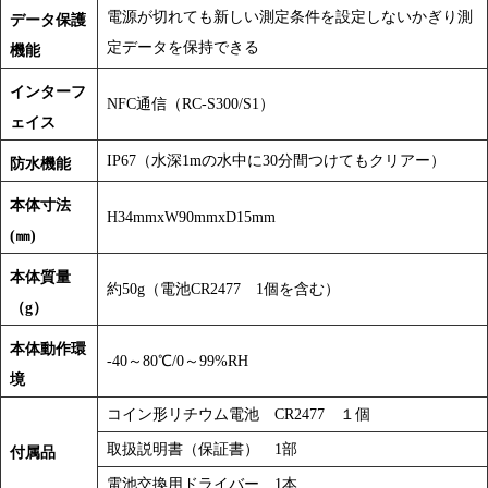
電源が切れても新しい測定条件を設定しないかぎり測
データ保護
定データを保持できる
機能
インターフ
NFC通信（RC-S300/S1）
ェイス
IP67（水深1mの水中に30分間つけてもクリアー）
防水機能
本体寸法
H34mmxW90mmxD15mm
(㎜)
本体質量
約50g（電池CR2477 1個を含む）
（g）
本体動作環
-40～80℃/0～99%RH
境
コイン形リチウム電池 CR2477 １個
取扱説明書（保証書） 1部
付属品
電池交換用ドライバー 1本