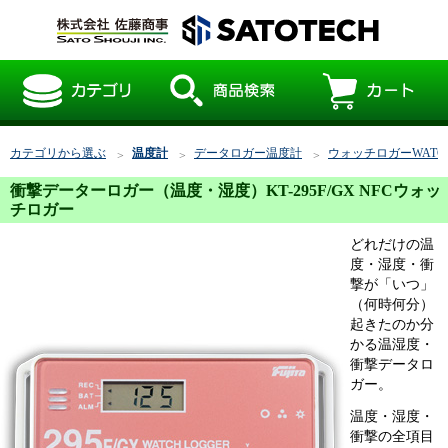
カテゴリから選ぶ
温度計
データロガー温度計
ウォッチロガーWATCH
衝撃データーロガー（温度・湿度）KT-295F/GX NFCウォッ
チロガー
どれだけの温
度・湿度・衝
撃が「いつ」
（何時何分）
起きたのか分
かる温湿度・
衝撃データロ
ガー。
温度・湿度・
衝撃の全項目