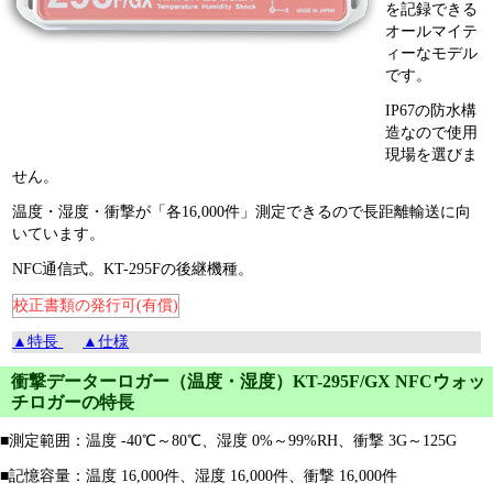
を記録できる
オールマイテ
ィーなモデル
です。
IP67の防水構
造なので使用
現場を選びま
せん。
温度・湿度・衝撃が「各16,000件」測定できるので長距離輸送に向
いています。
NFC通信式。KT-295Fの後継機種。
校正書類の発行可(有償)
▲特長
▲仕様
衝撃データーロガー（温度・湿度）KT-295F/GX NFCウォッ
チロガーの特長
■測定範囲：温度 -40℃～80℃、湿度 0%～99%RH、衝撃 3G～125G
■記憶容量：温度 16,000件、湿度 16,000件、衝撃 16,000件