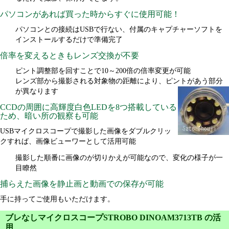
パソコンがあれば買った時からすぐに使用可能！
パソコンとの接続はUSBで行ない、付属のキャプチャーソフトを
インストールするだけで準備完了
倍率を変えるときもレンズ交換が不要
ピント調整部を回すことで10～200倍の倍率変更が可能
レンズ部から撮影される対象物の距離により、ピントがあう部分
が異なります
CCDの周囲に高輝度白色LEDを8つ搭載している
ため、暗い所の観察も可能
USBマイクロスコープで撮影した画像をダブルクリッ
クすれば、画像ビューワーとして活用可能
撮影した順番に画像のが切りかえが可能なので、変化の様子が一
目瞭然
捕らえた画像を静止画と動画での保存が可能
手に持ってご使用もいただけます。
ブレなしマイクロスコープSTROBO DINOAM3713TB の活
用