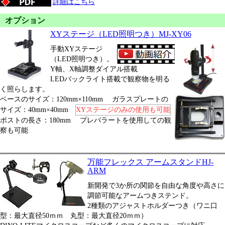
詳細はこちら
オプション
XYステージ（LED照明つき）MJ-XY06
手動XYステージ
（LED照明つき）。
Y軸、X軸調整ダイアル搭載
LEDバックライト搭載で観察物を明る
く照らします。
ベースのサイズ：120mm×110mm ガラスプレートの
サイズ：40mm×40mm
XYステージのみの使用も可能
ポストの長さ：180mm プレパラートを使用しての観
察も可能
万能フレックス アームスタンドHJ-
ARM
新開発で3か所の関節を自由な角度や高さに
調節可能なアームつきステンド。
2種類のアジャストホルダーつき（ワニ口
型：最大直径50ｍｍ 丸型：最大直径20ｍｍ）