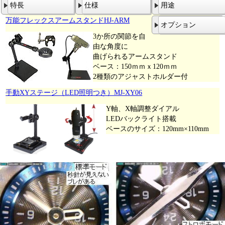
特長
仕様
用途
万能フレックスアームスタンドHJ-ARM
オプション
3か所の関節を自
由な角度に
曲げられるアームスタンド
ベース：150ｍｍｘ120ｍｍ
2種類のアジャストホルダー付
手動XYステージ（LED照明つき）MJ-XY06
Y軸、X軸調整ダイアル
LEDバックライト搭載
ベースのサイズ：120mm×110mm