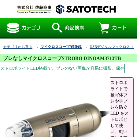
カテゴリから選ぶ
マイクロスコープ/顕微鏡
USBデジタルマイクロスコ
ブレなしマイクロスコープSTROBO DINOAM3713TB
ストロボライトLED搭載で、ブレのない画像が容易に撮影、保存
ストロボ
ライトで
被写体ブ
レや手ブ
レを防ぐ
LED をス
トロボと
して使
い、動い