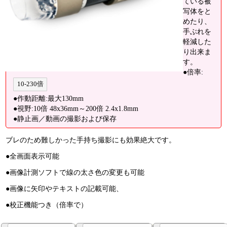
ている被
写体をと
めたり、
手ぶれを
軽減した
り出来ま
す。
●倍率:
10-230倍
●作動距離:最大130mm
●視野:10倍 48x36mm～200倍 2.4x1.8mm
●静止画／動画の撮影および保存
ブレのため難しかった手持ち撮影にも効果絶大です。
●全画面表示可能
●画像計測ソフトで線の太さ色の変更も可能
●画像に矢印やテキストの記載可能、
●校正機能つき（倍率で）