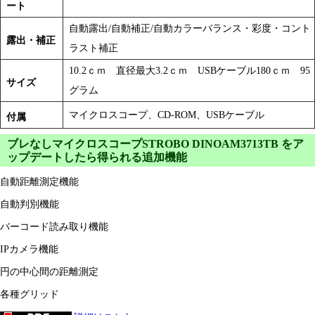
ート
自動露出/自動補正/自動カラーバランス・彩度・コント
露出・補正
ラスト補正
10.2ｃｍ 直径最大3.2ｃｍ USBケーブル180ｃｍ 95
サイズ
グラム
マイクロスコープ、CD-ROM、USBケーブル
付属
ブレなしマイクロスコープSTROBO DINOAM3713TB をア
ップデートしたら得られる追加機能
自動距離測定機能
自動判別機能
バーコード読み取り機能
IPカメラ機能
円の中心間の距離測定
各種グリッド