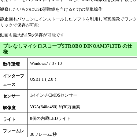
観察したいものにUSB顕微鏡を向けるだけの簡単操作
静止画もパソコンにインストールしたソフトを利用し写真感覚でワンク
リックで保存が可能
動画も最大約15秒保存が可能です
ブレなしマイクロスコープSTROBO DINOAM3713TB の仕
様
Windows7 / 8 / 10
動作環境
インターフ
USB1.1 ( 2.0 ）
ェース
1/4インチCMOSセンサー
センサー
VGA(640×480) 約30万画素
解像度
8個の内蔵LEDライト
ライト
フレームレ
30フレーム/秒