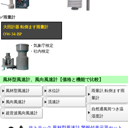
✅雨量計
大田計器 転倒ます雨量計
OW-34-BP
・気象庁検定
・社内検定
風杯型風速計、風向風速計【価格と機能で比較】
風杯型風速計
水位計
雨量計,転倒ます雨
量計
風向風速計
流速計
自然通風筒つき温
超音波風向風速計
湿度計
サトテック 風杯型風速計 警報付表示器セット