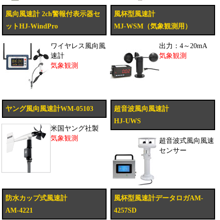
風向風速計 2ch警報付表示器セ
風杯型風速計
ットHJ-WindPro
MJ-WSM（気象観測用）
ワイヤレス風向風
出力：4～20mA
速計
気象観測
気象観測
ヤング風向風速計WM-05103
超音波風向風速計
HJ-UWS
米国ヤング社製
気象観測
超音波式風向風速
センサー
防水カップ式風速計
風杯型風速計データロガAM-
AM-4221
4257SD