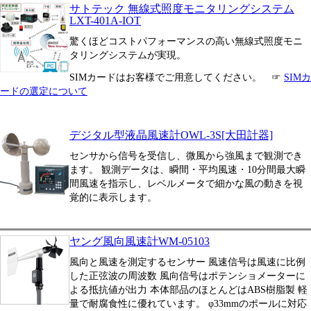
サトテック 無線式照度モニタリングシステム
LXT-401A-IOT
驚くほどコストパフォーマンスの高い無線式照度モニ
タリングシステムが実現。
SIMカードはお客様でご用意してください。 ☞
SIMカ
ードの選定について
デジタル型液晶風速計OWL-3S[大田計器]
センサから信号を受信し、微風から強風まで観測でき
ます。 観測データは、瞬間・平均風速・10分間最大瞬
間風速を指示し、レベルメータで細かな風の動きを視
覚的に表示します。
ヤング風向風速計WM-05103
風向と風速を測定するセンサー 風速信号は風速に比例
した正弦波の周波数 風向信号はポテンショメーターに
よる抵抗値が出力 本体部品のほとんどはABS樹脂製 軽
量で耐腐食性に優れています。 φ33mmのポールに対応