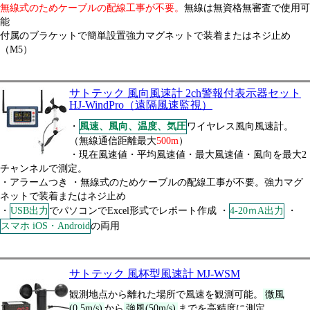
無線式のためケーブルの配線工事が不要。
無線は無資格無審査で使用可
能
付属のブラケットで簡単設置強力マグネットで装着またはネジ止め
（M5）
サトテック 風向風速計 2ch警報付表示器セット
HJ-WindPro（遠隔風速監視）
・
風速、風向、温度、気圧
ワイヤレス風向風速計。
（無線通信距離最大
500m
）
・現在風速値・平均風速値・最大風速値・風向を最大2
チャンネルで測定。
・アラームつき ・無線式のためケーブルの配線工事が不要。強力マグ
ネットで装着またはネジ止め
・
USB出力
でパソコンでExcel形式でレポート作成 ・
4-20ｍA出力
・
スマホ iOS・Android
の両用
サトテック 風杯型風速計 MJ-WSM
観測地点から離れた場所で風速を観測可能。
微風
(0.5m/s)
から
強風(50m/s)
までを高精度に測定。