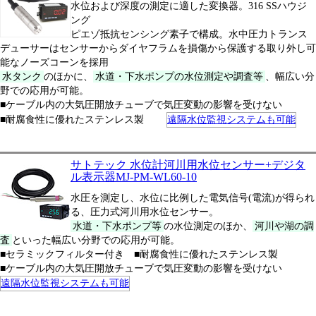
水位および深度の測定に適した変換器。316 SSハウジ
ング
ピエゾ抵抗センシング素子で構成。水中圧力トランス
デューサーはセンサーからダイヤフラムを損傷から保護する取り外し可
能なノーズコーンを採用
水タンク
のほかに、
水道・下水ポンプの水位測定や調査等
、幅広い分
野での応用が可能。
■ケーブル内の大気圧開放チューブで気圧変動の影響を受けない
■耐腐食性に優れたステンレス製
遠隔水位監視システムも可能
サトテック 水位計河川用水位センサー+デジタ
ル表示器MJ-PM-WL60-10
水圧を測定し、水位に比例した電気信号(電流)が得られ
る、圧力式河川用水位センサー。
水道・下水ポンプ等
の水位測定のほか、
河川や湖の調
査
といった幅広い分野での応用が可能。
■セラミックフィルター付き ■耐腐食性に優れたステンレス製
■ケーブル内の大気圧開放チューブで気圧変動の影響を受けない
遠隔水位監視システムも可能