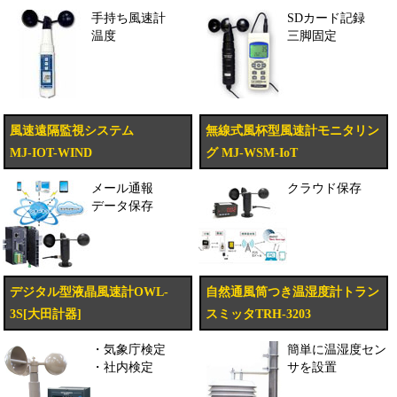
手持ち風速計
SDカード記録
温度
三脚固定
風速遠隔監視システム
無線式風杯型風速計モニタリン
MJ-IOT-WIND
グ MJ-WSM-IoT
メール通報
クラウド保存
データ保存
デジタル型液晶風速計OWL-
自然通風筒つき温湿度計トラン
3S[大田計器]
スミッタTRH-3203
・気象庁検定
簡単に温湿度セン
・社内検定
サを設置