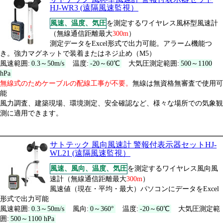
HJ-WR3 (遠隔風速監視）
風速、温度、気圧
を測定するワイヤレス風杯型風速計
（無線通信距離最大
300m
）
測定データをExcel形式で出力可能。アラーム機能つ
き。強力マグネットで装着またはネジ止め（M5）
風速範囲:
0.3～50m/s
温度:
-20～60℃
大気圧測定範囲:
500～1100
hPa
無線式のためケーブルの配線工事が不要。
無線は無資格無審査で使用可
能
風力調査、建築現場、環境測定、安全確認など、様々な場所での気象観
測に適用できます。
サトテック 風向風速計 警報付表示器セットHJ-
WL21 (遠隔風速監視）
風速、風向、温度、気圧
を測定するワイヤレス風向風
速計（無線通信距離最大
300m
）
風速値（現在・平均・最大）パソコンにデータをExcel
形式で出力可能
風速範囲:
0.3～50m/s
風向:
0～360°
温度:
-20～60℃
大気圧測定範
囲:
500～1100 hPa