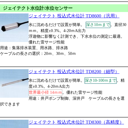
ジェイテクト水位計/水位センサー
ジェイテクト 投込式水位計 TD8600（汎用）
水に沈めるだけで設置が簡単。
深さ10ｍまで
。直径30
ｍｍ。精度±0.3%。4-20ｍA出力
浮遊物に影響なく計測でき、下水水位の測定に最適。
優れた雷サージ性能
用途：集落排水装置、用水路、排水路
ケーブルの長さの選択：20ｍ、30ｍ、50ｍ
ジェイテクト 投込式水位計 TD8200（細型）
水に沈めるだけで設置が簡単。
深さ10-100ｍまで
。精
度±0.3%。4-20ｍA出力
世界最小径 14ｍｍ
。優れた雷サージ性能
用途：井戸ポンプ制御、深井戸 ケーブルの長さを選
択できます
ジェイテクト 投込式水位計 TD8300（高精度）