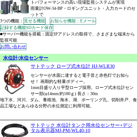
トパフォーマンスの高い現場監視システムが実現
雨量計OW-34-BP・ロギングユニット・入力カードのセ
ットで
3つの機能：
見せる機能
お知らせ機能：Eメール
記録する機能SDカード保存
■サーバー機能を搭載：固定IPアドレスの取得で、さまざまな端末から
監視可能
お問い合わせ
水位計/水位センサー
サトテック ロープ式水位計 HJ-WLR30
センサーが水面に達すると電子音と赤色灯でお知ら
せ！ 画期的な軽量ボディー。
1mm目盛り入り平型ロープ採用。ロープ式水位計セン
サー部(φ14mm/約180ｇ) 長さ：30m
地下水、河川、ダム、養殖池、海水、湖、ボーリング孔、切削井戸、食
品工場などあらゆる分野の水位測定に利用可能。
サトテック 水位計タンク用水位センサー+デジ
タル表示器MJ-PM-WL40-10