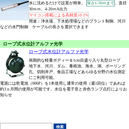
水に沈めるだけで設置が簡単。
深さ1-50ｍまで
。直径
30ｍｍ。4-20ｍA出力
マイコン搭載による高精度±0.1%
用途：浄水場、下水処理場などのプラント制御、河川
などの水門制御 ケーブルの長さを選択できます
ロープ式水位計アルファ光学
ロープ式水位計アルファ光学
画期的な軽量ボディー＆1cm目盛り入り丸型ロープ
地下水、河川、ダム、養殖池、海水、湖、ボーリング
孔、切削井戸、食品工場などあらゆる分野の水位測定
にご利用可能。
電源には乾電池（006P）を1本使用し通常の使用（週1回位）であれば
約3ヵ月間の使用が可能です。水位を電子音と赤色ランプ点灯によりお
知らせ