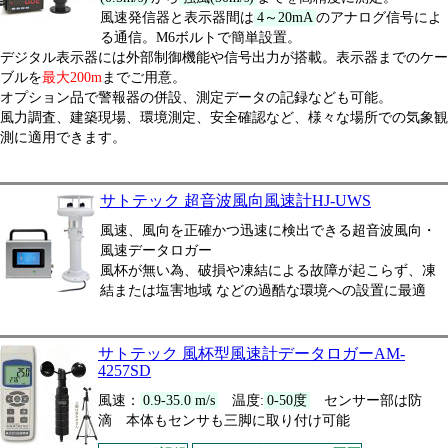
風速発信器と表示器間は
4～20mA
のアナログ信号によ
る通信。M6ボルトで簡単設置。
デジタル表示器には外部制御機能や信号出力が搭載。表示器までのケー
ブルを
最大200m
までご用意。
オプション品で警報器の併設、測定データの記録なども可能。
風力調査、建築現場、環境測定、安全確認など、様々な場所での気象観
測に適用できます。
サトテック 超音波風向風速計HJ-UWS
風速、風向を正確かつ迅速に検出できる超音波風向・
風速データロガー
風杯が無い為、破損や凍結による故障が起こらず、凍
結または塩害地域 などの過酷な環境への設置に最適
サトテック 風杯型風速計データロガーAM-
4257SD
風速：
0.9-35.0 m/s
温度:
0-50度
センサー部は防
滴 本体もセンサも三脚に取り付け可能