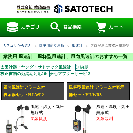
カテゴリから選ぶ
環境測定器通販
風速計
プロが選ぶ業務用風杯型風
業務用 風速計、風杯型風速計、風向風速計のおすすめ一覧
太田計器・ヤング・サトテック風速計
短納期
校正書類
の短納期対応OK
安心アフターサービス
風向風速計アラーム付
風杯型風速計 アラーム付表示
表示器セットHJ-WL21
器セットHJ-WR3
風速・温度・気圧
風速・温度・気圧
無線式
無線式
気象観測
気象観測