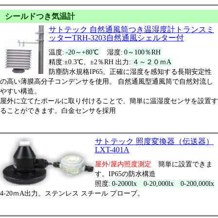
シールドつき気温計
サトテック 自然通風筒つき温湿度計トランスミ
ッターTRH-3203自然通風シェルター付
温度:
-20～+80℃
湿度:
0～100％RH
精度:±0.3℃、±2％RH 出力:
４～２０ｍA
防塵防水規格IP65。正確に湿度を感知する長期安定性
の高い薄膜高分子コンデンサを使用。 自然通風型通風筒で自然対流し
やすい構造。
屋外に立てたポールに取り付けることで、簡単に温湿度センサを設置す
ることができます。白金センサを採用
サトテック 照度変換器（伝送器）
LXT-401A
屋外/屋内照度測定
簡単に設置できま
す。IP65の防水構造
照度:
0-2000lx 0-20,000lx 0-200,000lx
4-20ｍA出力。ステンレス スチール プローブ。