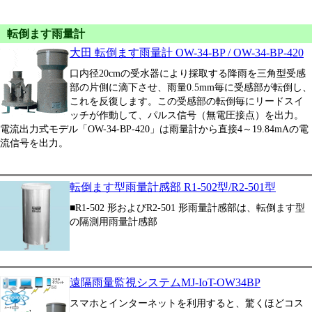
転倒ます雨量計
大田 転倒ます雨量計 OW-34-BP / OW-34-BP-420
口内径20cmの受水器により採取する降雨を三角型受感
部の片側に滴下させ、雨量0.5mm毎に受感部が転倒し、
これを反復します。この受感部の転倒毎にリードスイ
ッチが作動して、パルス信号（無電圧接点）を出力。
電流出力式モデル「OW-34-BP-420」は雨量計から直接4～19.84mAの電
流信号を出力。
転倒ます型雨量計感部 R1-502型/R2-501型
■R1-502 形およびR2-501 形雨量計感部は、転倒ます型
の隔測用雨量計感部
遠隔雨量監視システムMJ-IoT-OW34BP
スマホとインターネットを利用すると、驚くほどコス