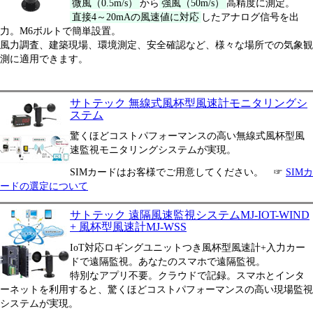
微風（0.5m/s）
から
強風（50m/s）
高精度に測定。
直接4～20mAの風速値に対応
したアナログ信号を出
力。M6ボルトで簡単設置。
風力調査、建築現場、環境測定、安全確認など、様々な場所での気象観
測に適用できます。
サトテック 無線式風杯型風速計モニタリングシ
ステム
驚くほどコストパフォーマンスの高い無線式風杯型風
速監視モニタリングシステムが実現。
SIMカードはお客様でご用意してください。 ☞
SIMカ
ードの選定について
サトテック 遠隔風速監視システムMJ-IOT-WIND
+ 風杯型風速計MJ-WSS
IoT対応ロギングユニットつき風杯型風速計+入力カー
ドで遠隔監視。あなたのスマホで遠隔監視。
特別なアプリ不要。クラウドで記録。スマホとインタ
ーネットを利用すると、驚くほどコストパフォーマンスの高い現場監視
システムが実現。