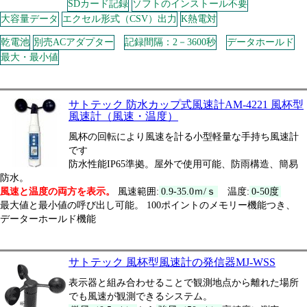
SDカード記録
ソフトのインストール不要
大容量データ
エクセル形式（CSV）出力
K熱電対
乾電池
別売ACアダプター
記録間隔：2－3600秒
データホールド
最大・最小値
サトテック 防水カップ式風速計AM-4221 風杯型
風速計（風速・温度）
風杯の回転により風速を計る小型軽量な手持ち風速計
です
防水性能IP65準拠。屋外で使用可能、防雨構造、簡易
防水。
風速と温度の両方を表示。
風速範囲:
0.9-35.0ｍ/ｓ
温度:
0-50度
最大値と最小値の呼び出し可能。 100ポイントのメモリー機能つき、
データーホールド機能
サトテック 風杯型風速計の発信器MJ-WSS
表示器と組み合わせることで観測地点から離れた場所
でも風速が観測できるシステム。