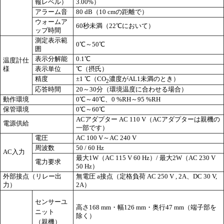
報レベル）
3.00%）
アラーム音
80 dB（10 cmの距離で）
ウォームア
60秒未満（22℃において）
ップ時間
測定表示範
0℃～50℃
囲
表示分解能
0.1℃
温度計仕
様
表示単位
℃（摂氏）
精度
±1 ℃（CO
濃度がAL1未満のとき）
2
応答時間
20～30分（環境温度に合わせる場合）
動作環境
0℃～40℃、0 %RH～95 %RH
保管環境
0℃～60℃
ACアダプター AC 110 V（ACアダプターは親機の
電源供給
一部です）
電圧
AC 100 V～AC 240 V
周波数
50 / 60 Hz
AC入力
最大1W（AC 115 V 60 Hz）/ 最大2W（AC 230 V
電力要求
50 Hz）
外部接点（リレー出
無電圧 a接点（定格負荷 AC 250 V , 2A、DC 30 V,
力）
2A）
センサーユ
高さ168 mm・幅126 mm・奥行47 mm（端子部を
ニット
除く）
（親機）