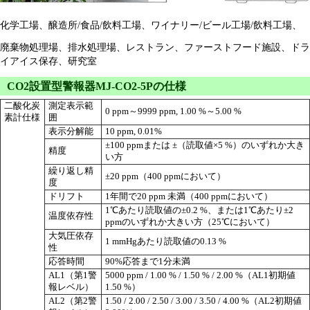
化学工場、醸造所/食品/飲料工場、ワイナリー/ビール工場/飲料工場、
廃棄物処理場、排水処理場、レストラン、ファーストフード施設、ドラ
イアイス保存、研究室
CO2設置型警報器MJ-CO2-5Pの仕様
二酸化炭
測定表示範
0 ppm～9999 ppm, 1.00 %～5.00 %
素計仕様
囲
表示分解能
10 ppm, 0.01%
±100 ppmまたは ±（読取値×5 %）のいずれか大き
精度
い方
繰り返し精
±20 ppm（400 ppmにおいて）
度
ドリフト
1年間で20 ppm 未満（400 ppmにおいて）
1℃あたり読取値の±0.2 %、または1℃あたり±2
温度依存性
ppmのいずれか大きい方（25℃において）
大気圧依存
1 mmHgあたり読取値の0.13 %
性
応答時間
90%応答まで1分未満
AL1（第1警
5000 ppm / 1.00 % / 1.50 % / 2.00 %（AL1初期値
報レベル）
1.50 %）
AL2（第2警
1.50 / 2.00 / 2.50 / 3.00 / 3.50 / 4.00 %（AL2初期値