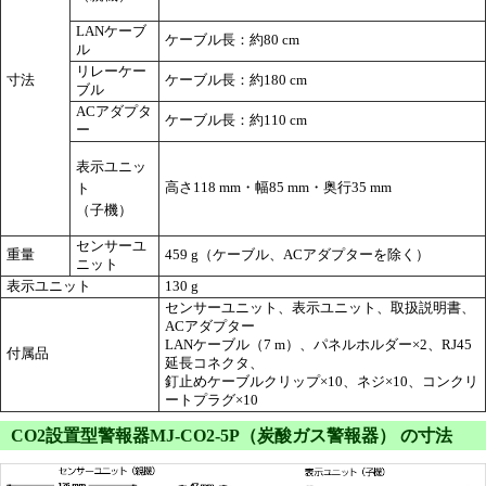
LANケーブ
ケーブル長：約80 cm
ル
リレーケー
寸法
ケーブル長：約180 cm
ブル
ACアダプタ
ケーブル長：約110 cm
ー
表示ユニッ
高さ118 mm・幅85 mm・奥行35 mm
ト
（子機）
センサーユ
重量
459 g（ケーブル、ACアダプターを除く）
ニット
表示ユニット
130 g
センサーユニット、表示ユニット、取扱説明書、
ACアダプター
LANケーブル（7 m）、パネルホルダー×2、RJ45
付属品
延長コネクタ、
釘止めケーブルクリップ×10、ネジ×10、コンクリ
ートプラグ×10
CO2設置型警報器MJ-CO2-5P（炭酸ガス警報器） の寸法