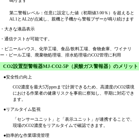
鳴ります
第二警報レベル：任意に設定した値（初期値3.00％）を超えると
AL1とAL2が点滅し、親機と子機から警報ブザーが鳴り続けます
・大きな液晶表示
・通信テストが可能です。
・ビニールハウス、化学工場、食品/飲料工場、食物倉庫、ワイナリ
ー・ビール工場、廃棄物処理場、排水処理場のCO2管理に利用
CO2設置型警報器MJ-CO2-5P（炭酸ガス警報器）のメリット
●安全性の向上
CO2濃度を最大5万ppmまで計測できるため、高濃度のCO2環境
における作業者の健康リスクを事前に察知し、早期に対応でき
ます。
●リアルタイム監視
「センサーユニット」と「表示ユニット」が連携することで、
現場のCO2濃度をリアルタイムで確認できます。
●効率的な作業環境管理