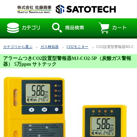
カテゴリから選ぶ
ガス検知器
CO2モニター
CO2設置型警報器MJ-C
アラームつきCO2設置型警報器MJ-CO2-5P（炭酸ガス警報
器） 5万ppm サトテック