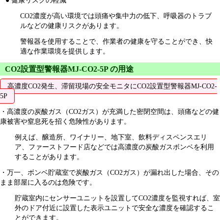
● 健康リスクの軽減
CO2濃度が高い環境では頭痛や集中力の低下、呼吸器のトラブ
ルなどの健康リスクがあります。
警報器を使用することで、作業者の健康を守ることができ、快
適な作業環境を提供します。
CO2設置型警報器MJ-CO2-5P の用途
高濃度CO2発生、滞留現場の安全モニタにCO2設置型警報器MJ-CO2-
5P
・高濃度の炭酸ガス（CO2ガス）が充満した密閉空間は、頭痛などの健
康被害や窒息死を招く危険性があります。
例えば、醸造所、ワイナリー、地下室、飲料ディスペンスエリ
ア、ファーストフード店などでは高濃度の炭酸ガスボンベを利用
することがあります。
・万一、ボンベ貯蔵室で炭酸ガス（CO2ガス）が漏れ出した場合、その
まま部屋に入るのは危険です。
貯蔵室内にセンサーユニットを設置してCO2濃度を監視すれば、室
外のドア付近に設置した表示ユニットで安全な濃度を確認するこ
とができます。