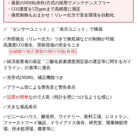
・最新のNDIR(赤外)方式の採用でメンテナンスフリー
・CO2濃度を5万ppmまで高精度に測定
・換気制御もおまかせ！リレー出力で安全環境を自動化
✅ 「センサーユニット」と「表示ユニット」で構成
✅外部接点（リレー出力）つきで換気扇などの制御が可能
高濃度CO2発生、滞留現場の安全モニタ
短納期で校正書類の発行可能(有償)
✅経済産業省の策定「二酸化炭素濃度測定器の選定等に関するガイ
ドライン」の基準に適合
✅光学式(NDIR)、補正機能つき
✅アラーム音による警告音と警告表示
✅
設置が簡単
なので人気（時計を壁につけるような感じ）
✅大きな液晶表示
✅ビニールハウス、醸造所、ワイナリー、飲料工場、レストラン、
ファーストフード施設、ドライアイス保存、研究室、廃棄物処理
場、排水処理場、農業等に