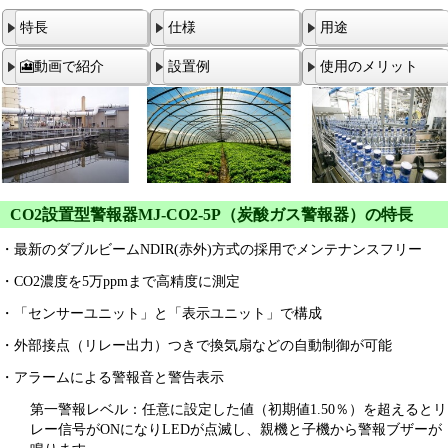
特長
仕様
用途
🎦動画で紹介
設置例
使用のメリット
CO2設置型警報器MJ-CO2-5P（炭酸ガス警報器）の特長
・最新のダブルビームNDIR(赤外)方式の採用でメンテナンスフリー
・CO2濃度を5万ppmまで高精度に測定
・「センサーユニット」と「表示ユニット」で構成
・外部接点（リレー出力）つきで換気扇などの自動制御が可能
・アラームによる警報音と警告表示
第一警報レベル：任意に設定した値（初期値1.50％）を超えるとリ
レー信号がONになりLEDが点滅し、親機と子機から警報ブザーが