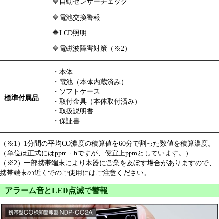
🔶自動センサーチェック
🔶電池交換警報
🔶LCD照明
🔶電磁波障害対策（※2）
・本体
・電池（本体内蔵済み）
・ソフトケース
標準付属品
・取付金具（本体取付済み）
・取扱説明書
・保証書
（※1）1分間の平均CO濃度の積算値を60分で割った数値を積算濃度。
（単位は正式にはppm・hですが、便宜上ppmとしています。）
（※2）一部携帯端末により本器に営業を及ぼす場合がありますので、
携帯端末の近くでのご使用にはご注意ください。
アラーム音とLED点滅で警報