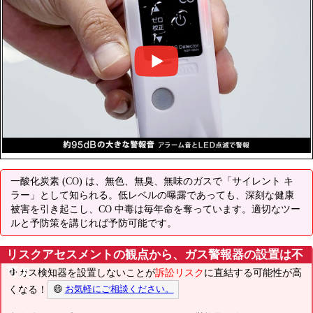
一酸化炭素 (CO) は、無色、無臭、無味のガスで「サイレント キ
ラー」として知られる。低レベルの曝露であっても、深刻な健康
被害を引き起こし、CO 中毒は毎年命を奪っています。適切なツー
ルと予防策を講じれば予防可能です。
リスクアセスメントの観点から、ガス警報器の設置は不
可欠
🔶ガス検知器を設置しないことが
訴訟リスク
に直結する可能性が高
くなる！
😄
お気軽にご相談ください。