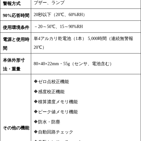
ブザー、ランプ
警報方式
20秒以下（20℃、60%RH）
90%応答時間
－20～50℃、15～90%RH
使用環境条件
単4アルカリ乾電池（1本） 5,000時間（連続無警報
電源と使用時
20℃）
間
本体外形寸
80×40×22mm・55g（センサ、電池含む）
法・重量
🔶ゼロ点校正機能
🔶感度校正機能
🔶積算濃度メモリ機能
🔶ピーク値メモリ機能
🔶防水・防塵
その他の機能
🔶自動回路チェック