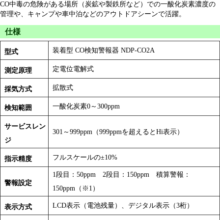
CO中毒の危険がある場所（炭鉱や製鉄所など）での一酸化炭素濃度の
管理や、キャンプや車中泊などのアウトドアシーンで活躍。
仕様
装着型 CO検知警報器 NDP-CO2A
型式
定電位電解式
測定原理
拡散式
採気方式
一酸化炭素0～300ppm
検知範囲
サービスレン
301～999ppm（999ppmを超えるとHi表示）
ジ
フルスケールの±10%
指示精度
1段目：50ppm 2段目：150ppm 積算警報：
警報設定
150ppm（※1）
LCD表示（電池残量）、デジタル表示（3桁）
表示方式