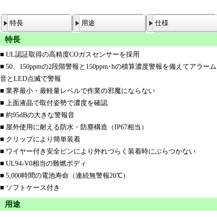
特長
用途
仕様
特長
■ UL認証取得の高精度COガスセンサーを採用
■ 50、150ppmの2段階警報と150ppm･hの積算濃度警報を備えてアラーム
音とLED点滅で警報
■ 業界最小・最軽量レベルで作業の邪魔にならない
■ 上面液晶で取付姿勢で濃度を確認
■ 約95dBの大きな警報音
■ 屋外使用に耐える防水・防塵構造（IP67相当）
■ クリップにより簡単装着
■ ワイヤー付き安全ピンにより外れづらく装着時にぶらつかない
■ UL94-V0相当の難燃ボディ
■ 5,000時間の電池寿命（連続無警報20℃）
■ ソフトケース付き
用途