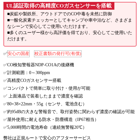
UL認証取得の高精度COガスセンサーを搭載
■炭鉱や製鉄所、アウトドアでのCO中毒を未然に防御
■一酸化炭素チェッカーとしてキャンプや車中泊など、さまざま
なシーンで安心してご使用いただけます。
■多くのユーザー様から高評価を得ており、安心してご使用いた
だけます。
✅
安心の国産
校正書類の発行可(有償)
✅CO検知警報器NDP-CO1Aの後継機
✅計測範囲：0～300ppm
✅高精度COガスセンサー搭載
✅コンパクトで簡単に取り付け・使用が可能
✅ 上面液晶で装着したままで濃度を確認
✅80×38×22mm・55g（センサ、電池含む）
✅約95dBの大きな警報音で、取付姿勢に関わらず濃度の確認が可能
✅屋外使用に耐える防水・防塵構造（IP67相当）
✅5,000時間の電池寿命（連続無警報20℃）
弊社は正規ルートで安心のアフターサービス