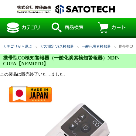
カテゴリから選ぶ
ガス測定/ガス検知器
一酸化炭素検知器
携帯型CO
携帯型CO検知警報器（一酸化炭素検知警報器）NDP-
CO2A【NEMOTO】
この製品は販売終了いたしました。