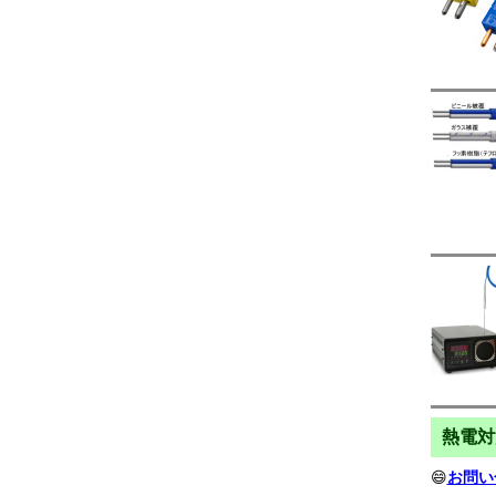
熱電対
😄
お問い