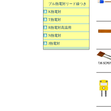
ブル熱電対リード線つき
K熱電対
T熱電対
R熱電対高温用
N熱電対
J熱電対