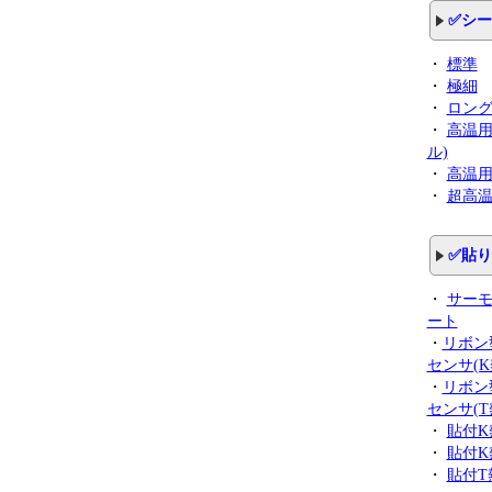
✅シ
・
標準
・
極細
・
ロン
・
高温用
ル)
・
高温用(
・
超高温
✅貼
・
サー
ート
・
リボン
センサ(K
・
リボン
センサ(T
・
貼付K
・
貼付K
・
貼付T