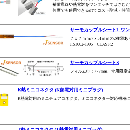
補償導線や熱電対をワンタッチではさむだ
何度でも使用できるのでコスト削減・時間
サーモカップルシートL ワ
７ｘ７ｍｍ/7ｘ51ｍｍの2種類あ
JIS1602-1995 CLASS:2
サーモカップルシートS
フィルム巾：7×7mm、常用限度温
K熱ミニコネクタ (K熱電対用ミニプラグ)
K熱電対用のミニチュアコネクタ。ミニコネクター対応機種
T熱ミニコネクタ (T熱電対用ミニプラグ)