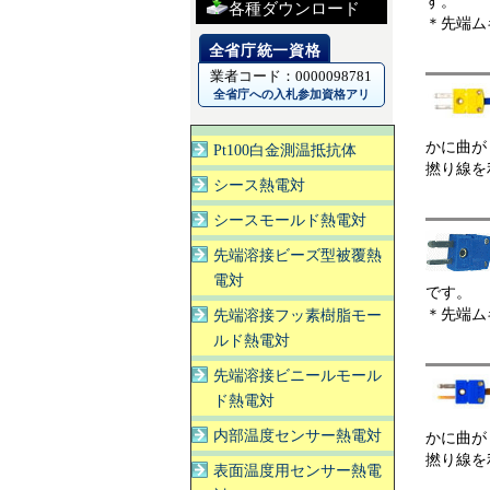
す。
各種ダウンロード
＊先端ム
業者コード：0000098781
全省庁への入札参加資格アリ
かに曲が
Pt100白金測温抵抗体
撚り線を
シース熱電対
シースモールド熱電対
先端溶接ビーズ型被覆熱
電対
です。
＊先端ム
先端溶接フッ素樹脂モー
ルド熱電対
先端溶接ビニールモール
ド熱電対
内部温度センサー熱電対
かに曲が
撚り線を
表面温度用センサー熱電