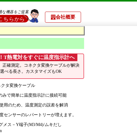
会社概要
！T熱電対をすぐに温度指示計へ
、正確測定。コネクタ変換ケーブルが解決
cmの選べる長さ。カスタマイズもOK
ネクタ変換ケーブル
のみで簡単に温度指示計に接続可能
タ使用のため、温度測定の誤差を解消
温度センサーのレパートリーが増えます。
メス－Y端子(M3/M4)/ムキだし
m