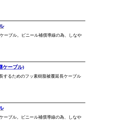
ル
長ケーブル。ビニール補償導線の為、しなや
継ケーブル)
長するためのフッ素樹脂被覆延長ケーブル
ル
長ケーブル。ビニール補償導線の為、しなや