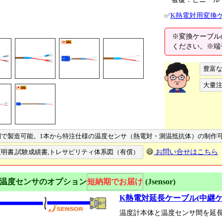
✅
K熱電対用変換
※変換ケーブル
ください。※端
豊富
大量注
間で製造可能。1本から特注仕様の温度センサ（熱電対・測温抵抗体）の制作
明書,試験成績書,トレサビリティ体系図（有償）
😄
お問い合せはこちら
温度センサのオプション
短納期でお届け
(Jsensor)
K熱電対延長ケーブル(中継ケ
温度計本体と温度センサ間を延