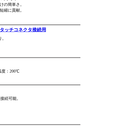
けの簡単さ。
短縮に貢献。
ンタッチコネクタ接続用
り。
度：200℃
に接続可能。