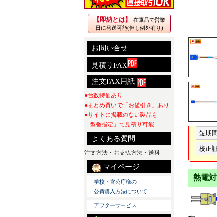
【即納とは】
在庫品で営業
日に発送可能(但し例外有り)
お問い合せ
見積りFAX
注文FAX用紙
●台数特価あり
●まとめ買いで「お値引き」あり
●サイトに掲載のない製品も
「型番指定」で見積り可能
短期
よくある質問
校正証
注文方法・お支払方法・送料
マイページ
熱電対
学校・官公庁様の
公費購入方法について
アフターサービス