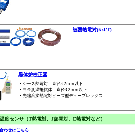
被覆熱電対(K/J/T)
黒体炉校正器
・シース熱電対 直径3.2ｍｍ以下
・白金測温抵抗体 直径3.2ｍｍ以下
・先端溶接熱電対ビーズ型デュープレックス
温度センサ（T熱電対、J熱電対、E熱電対など）
合わせはこちら