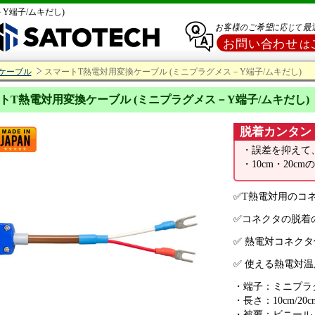
Y端子/ムキだし)
ケーブル
スマートT熱電対用変換ケーブル (ミニプラグメス－Y端子/ムキだし)
トT熱電対用変換ケーブル (ミニプラグメス－Y端子/ムキだし)
脱着カンタン
・誤差を抑えて
・10cm・20
✅T熱電対用のコ
✅コネクタの脱着
✅ 熱電対コネク
✅ 使える熱電対
・端子：ミニプラグ
・長さ：10cm/20c
・被覆：ビニール