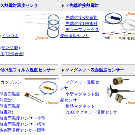
ース熱電対温度センサ
✅先端溶接熱電対
・
先端溶接K熱電対
・
先端溶接T熱電対
グ
・
デュープレックス
(インコネ
先端溶接センサ
SUS310S)
用(特殊合金)
り付け型フィルム温度センサー
✅マグネット表面温度センサー
モカップルシ
・
マグネット温度セ
ンサ
型表面温度
・
小型マグネット温
熱電対)
度センサ
型表面温度
・
耐熱マグネット
熱電対)
・
Pt100マグネット温度センサ
熱表面温度センサー小型
熱表面温度センサー標準
熱表面温度センサー標準