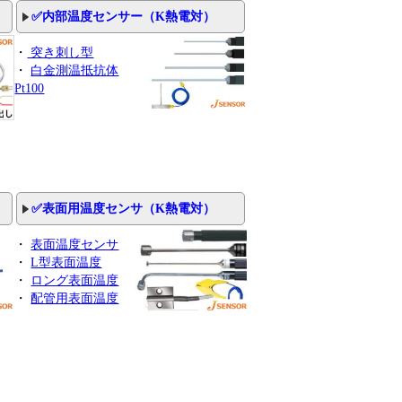
✅内部温度センサー（K熱電対）
・
突き刺し型
・
白金測温抵抗体
Pt100
✅表面用温度センサ（K熱電対）
・
表面温度センサ
・
L型表面温度
・
ロング表面温度
・
配管用表面温度