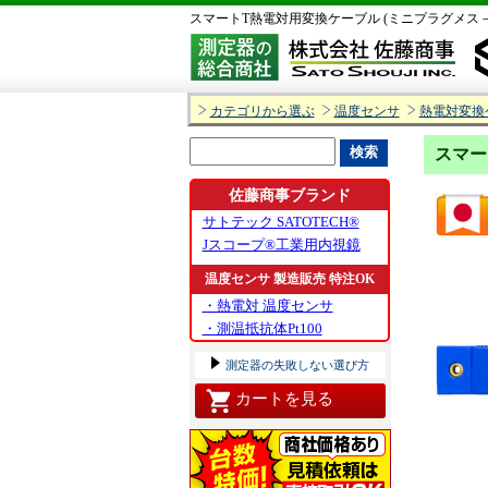
スマートT熱電対用変換ケーブル (ミニプラグメス－
カテゴリから選ぶ
温度センサ
熱電対変換
スマー
佐藤商事ブランド
サトテック SATOTECH®
Jスコープ®工業用内視鏡
温度センサ 製造販売 特注OK
・熱電対 温度センサ
・測温抵抗体Pt100
測定器の失敗しない選び方
カートを見る