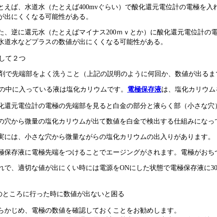
とえば、水道水（たとえば400mvぐらい）で酸化還元電位計の電極を
が出にくくなる可能性がある。
た、逆に還元水（たとえばマイナス200ｍｖとか）に酸化還元電位計の
水道水などプラスの数値が出にくくなる可能性がある。
して２つ
剤で先端部をよく洗うこと（上記の説明のように何回か、数値が出るま
の中に入っている液は塩化カリウムです。
電極保存液
は、塩化カリウム
化還元電位計の電極の先端部を見ると白金の部分と液らく部（小さな穴
の穴から微量の塩化カリウムが出て数値を白金で検出する仕組みになっ
実には、小さな穴から微量ながらの塩化カリウムの出入りがあります。
極保存液に電極先端をつけることでエージングがされます。電極がおち
れで、適切な値が出にくい時には電源をONにした状態で電極保存液に3
。
のところに行った時に数値が出ないと困る
らかじめ、電極の数値を確認しておくことをお勧めします。