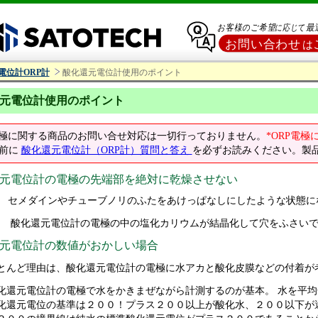
電位計ORP計
酸化還元電位計使用のポイント
元電位計使用のポイント
電極に関する商品のお問い合せ対応は一切行っておりません。
*ORP電
前に
酸化還元電位計（ORP計）質問と答え
を必ずお読みください。製
還元電位計の電極の先端部を絶対に乾燥させない
インやチューブノリのふたをあけっぱなしにしたような状態に
元電位計の電極の中の塩化カリウムが結晶化して穴をふさいで
還元電位計の数値がおかしい場合
とんど理由は、酸化還元電位計の電極に水アカと酸化皮膜などの付着が
化還元電位計の電極で水をかきまぜながら計測するのが基本。 水を平
化還元電位の基準は２００！プラス２００以上が酸化水、２００以下が