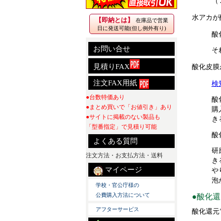
（
水アカが
【即納とは】
在庫品で営業
日に発送可能(但し例外有り)
酸
お問い合せ
そ
見積りFAX
酸化皮膜
注文FAX用紙
検
●台数特価あり
酸
●まとめ買いで「お値引き」あり
購
●サイトに掲載のない製品も
き
「型番指定」で見積り可能
酸
よくある質問
研
注文方法・お支払方法・送料
き
マイページ
や
泡
学校・官公庁様の
公費購入方法について
●酸化
アフターサービス
酸化還元