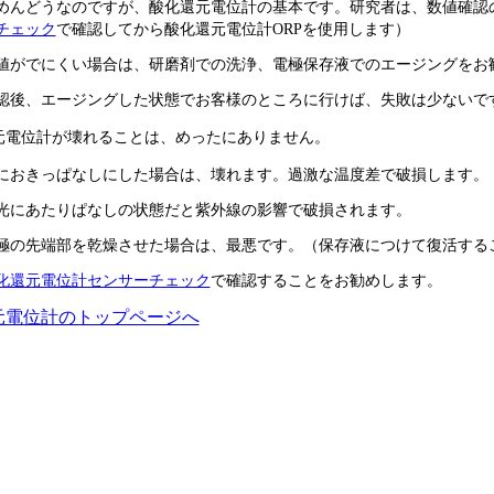
めんどうなのですが、酸化還元電位計の基本です。研究者は、数値確認
チェック
で確認してから酸化還元電位計ORPを使用します）
値がでにくい場合は、研磨剤での洗浄、電極保存液でのエージングをお
認後、エージングした状態でお客様のところに行けば、失敗は少ないで
元電位計が壊れることは、めったにありません。
におきっぱなしにした場合は、壊れます。過激な温度差で破損します。
光にあたりぱなしの状態だと紫外線の影響で破損されます。
極の先端部を乾燥させた場合は、最悪です。（保存液につけて復活する
化還元電位計センサーチェック
で確認することをお勧めします。
元電位計のトップページへ