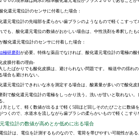
２００の境界線は純水の標準酸化還元電位がプラス２００であることか
酸化還元電位計のセンサに付着した場合：
化還元電位計の先端部を柔らかい歯ブラシのようなもので軽くこすって
れでも、酸化還元電位の数値がおかしい場合は、中性洗剤を希釈したも
が酸化還元電位計のセンサに付着した場合：
知極研磨剤
が必要。特殊な薬品でなければ、酸化還元電位計の電極の酸
化皮膜付着の理由-
入したばかりでも酸化皮膜は、避けられない問題です。 輸送中の揺れ
る場合も避けれない。
化還元電位計できれいな水を測定する場合は、酸素量が多いので酸化皮
磨剤で酸化還元電位計の電極をしっかり洗う。洗いが甘いと取れない。
る。
り方として、軽く数値が出るまで軽く5回ほど回しそのたびごとに数値
がつくので、水道水を流しながら歯ブラシの柔らかいもので軽くこすり
還元電位計の数値が高めとか低めに出る場合
電位計は、電位を計測するものなので、電荷を帯びやすい可能性がある