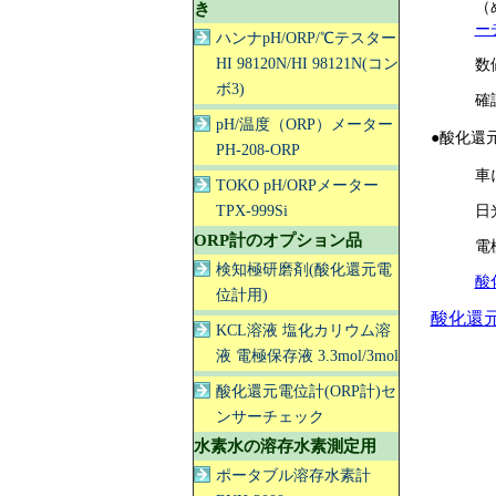
き
（
ー
ハンナpH/ORP/℃テスター
HI 98120N/HI 98121N(コン
数
ボ3)
確
pH/温度（ORP）メーター
●酸化還
PH-208-ORP
車
TOKO pH/ORPメーター
TPX-999Si
日
ORP計のオプション品
電
検知極研磨剤(酸化還元電
酸
位計用)
酸化還
KCL溶液 塩化カリウム溶
液 電極保存液 3.3mol/3mol
酸化還元電位計(ORP計)セ
ンサーチェック
水素水の溶存水素測定用
ポータブル溶存水素計