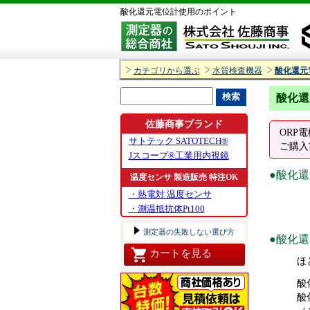
酸化還元電位計使用のポイント
カテゴリから選ぶ
水質検査機器
酸化還元
酸化還
佐藤商事ブランド
ORP
サトテック SATOTECH®
ご購入
Jスコープ®工業用内視鏡
●酸化
温度センサ 製造販売 特注OK
・熱電対 温度センサ
セメダ
・測温抵抗体Pt100
酸化還
測定器の失敗しない選び方
●酸化
カートを見る
ほ
酸
酸