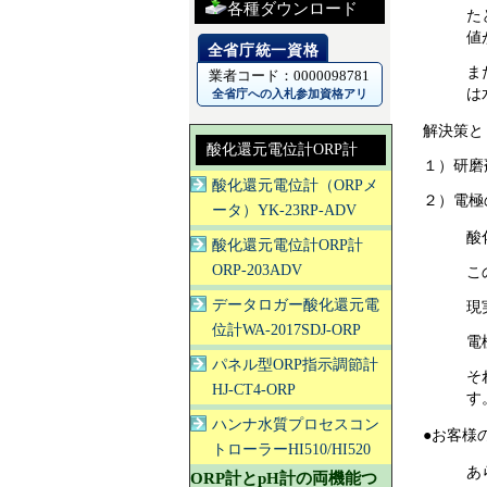
各種ダウンロード
た
値
ま
業者コード：0000098781
は
全省庁への入札参加資格アリ
解決策と
酸化還元電位計ORP計
１）研磨
酸化還元電位計（ORPメ
２）電極
ータ）YK-23RP-ADV
酸
酸化還元電位計ORP計
ORP-203ADV
こ
データロガー酸化還元電
現
位計WA-2017SDJ-ORP
電
パネル型ORP指示調節計
そ
HJ-CT4-ORP
す
ハンナ水質プロセスコン
●お客様
トローラーHI510/HI520
あ
ORP計とpH計の両機能つ