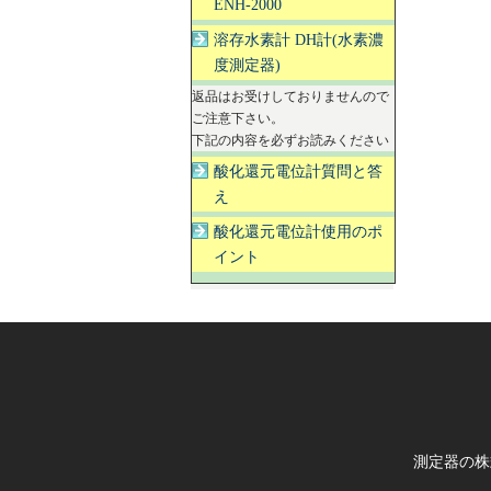
ENH-2000
溶存水素計 DH計(水素濃
度測定器)
返品はお受けしておりませんので
ご注意下さい。
下記の内容を必ずお読みください
酸化還元電位計質問と答
え
酸化還元電位計使用のポ
イント
測定器の株