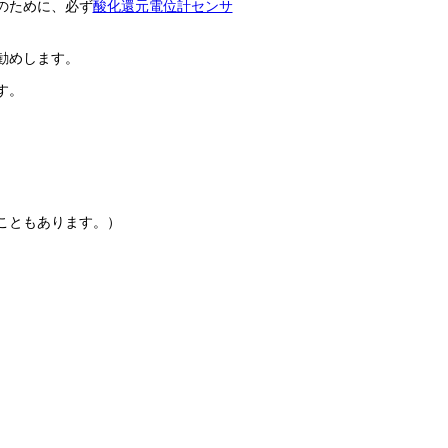
のために、必ず
酸化還元電位計センサ
勧めします。
す。
こともあります。）