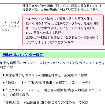
外部フォルダから画像（同サイズ・露出の異なるもの） を
複数選択後、白飛び黒飛びを防ぎ明暗部を再現して表示
ハレーションを除去して観察に適した画像を作る
HDR（ハイダ
様々な明るさで写した対象のデータから、最適な明る
イナミックレ
さ（白とびや黒つぶれしていない）の部分を選択し、
ンジ）
1つの画像へ合成する処理
金属などを観察する場合に、金属表面の一部分が白く
ぼけてしまうような"白とび"が発生
自動セルカウンター設定
細胞を自動的にカウント・自動セルカウンターする際のフォントや色を
設定可能
■ 画像を選択しカウントの開始を押すと、設定項目に移動
■「領域」（すべて/長方形/多角形）を指定し「次へ」を押す
■「セグメンテーション」（明るさ自動調整/暗さ自動調整/マニュア
ル）で輪郭を表示
「形態処理」（拡張/浸食/開く/閉じる/穴を埋める）で調整