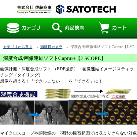
カテゴリから選ぶ
顕微鏡カメラ
深度合成/画像連結ソフトCapture【J-SCO
深度合成/画像連結ソフトCapture【J-SCOPE】
画像計測・深度合成ソフト （EDF撮影）・画像連結イメージスティッ
チング（タイリング）
想像を超える！「できっこない！」を「できる」に！
マイクロスコープや顕微鏡の一視野の観察範囲では収まりきらない対象