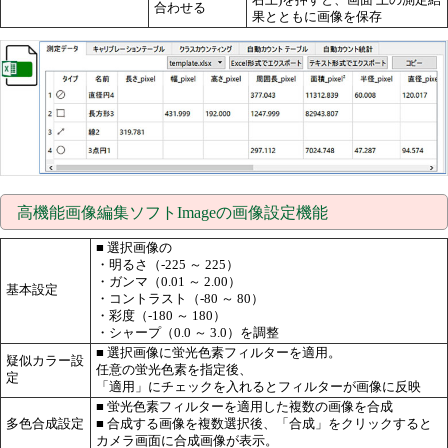
合わせる
果とともに画像を保存
高機能画像編集ソフトImageの画像設定機能
■ 選択画像の
・明るさ（-225 ～ 225）
・ガンマ（0.01 ～ 2.00）
基本設定
・コントラスト（-80 ～ 80）
・彩度（-180 ～ 180）
・シャープ（0.0 ～ 3.0）を調整
■ 選択画像に蛍光色素フィルターを適用。
疑似カラー設
任意の蛍光色素を指定後、
定
「適用」にチェックを入れるとフィルターが画像に反映
■ 蛍光色素フィルターを適用した複数の画像を合成
多色合成設定
■ 合成する画像を複数選択後、「合成」をクリックすると
カメラ画面に合成画像が表示。