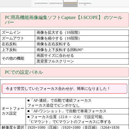
PC用高機能画像編集ソフトCapture【J-SCOPE】 のツール
バー
ズームイン
画像を拡大する（16段階）
ズームアウト
画像を縮小する（16段階）
左右反転
画像を左右反転する
上下反転
画像を上下反転する回転90°
画面サイズに合わせる
その他の機能
黒背景フルスクリーン
PCでの設定パネル
今まで苦労していたフォーカス合わせが、簡単になりました！
■「AF-連続」で自動で連続フォーカス
フォーカス追従でピンボケなし
オートフォー
■「AF-ワンショット」で自動で単発フォーカス
カス設定
■ フォーカス位置（22.8 ～ -2.4） で設定可能。
「Cマウント」でCマウントのフォーカスに準ずる
解像度を選択
1920×1080（圧縮） /1920×1080（非圧縮） /3264×1836