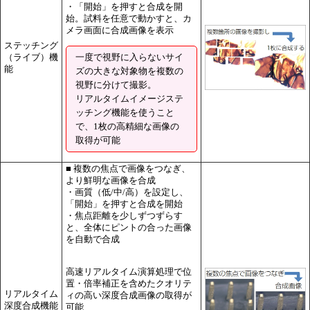
・「開始」を押すと合成を開
始。試料を任意で動かすと、カ
メラ画面に合成画像を表示
ステッチング
一度で視野に入らないサイ
（ライブ）機
能
ズの大きな対象物を複数の
視野に分けて撮影。
リアルタイムイメージステ
ッチング機能を使うこと
で、1枚の高精細な画像の
取得が可能
■ 複数の焦点で画像をつなぎ、
より鮮明な画像を合成
・画質（低/中/高）を設定し、
「開始」を押すと合成を開始
・焦点距離を少しずつずらす
と、全体にピントの合った画像
を自動で合成
高速リアルタイム演算処理で位
置・倍率補正を含めたクオリテ
リアルタイム
ィの高い深度合成画像の取得が
深度合成機能
可能