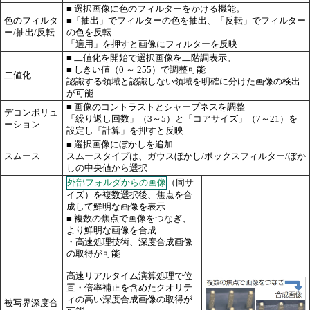
■ 選択画像に色のフィルターをかける機能。
色のフィルタ
■「抽出」でフィルターの色を抽出、「反転」でフィルター
ー/抽出/反転
の色を反転
「適用」を押すと画像にフィルターを反映
■ 二値化を開始で選択画像を二階調表示。
■ しきい値（0 ～ 255）で調整可能
二値化
認識する領域と認識しない領域を明確に分けた画像の検出
が可能
■ 画像のコントラストとシャープネスを調整
デコンボリュ
「繰り返し回数」（3～5）と「コアサイズ」（7～21）を
ーション
設定し「計算」を押すと反映
■ 選択画像にぼかしを追加
スムース
スムースタイプは、ガウスぼかし/ボックスフィルター/ぼか
しの中央値から選択
外部フォルダからの画像
（同サ
イズ）を複数選択後、焦点を合
成して鮮明な画像を表示
■ 複数の焦点で画像をつなぎ、
より鮮明な画像を合成
・高速処理技術、深度合成画像
の取得が可能
高速リアルタイム演算処理で位
置・倍率補正を含めたクオリテ
ィの高い深度合成画像の取得が
被写界深度合