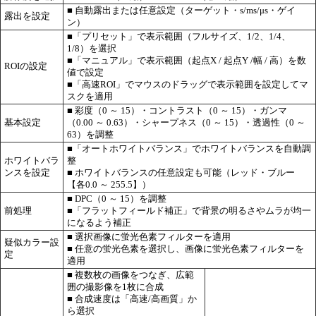
■ 自動露出または任意設定（ターゲット・s/ms/μs・ゲイ
露出を設定
ン）
■「プリセット」で表示範囲（フルサイズ、1/2、1/4、
1/8）を選択
■「マニュアル」で表示範囲（起点X / 起点Y /幅 / 高）を数
ROIの設定
値で設定
■「高速ROI」でマウスのドラッグで表示範囲を設定してマ
スクを適用
■ 彩度（0 ～ 15）・コントラスト（0 ～ 15）・ガンマ
基本設定
（0.00 ～ 0.63）・シャープネス（0 ～ 15）・透過性（0 ～
63）を調整
■「オートホワイトバランス」でホワイトバランスを自動調
ホワイトバラ
整
ンスを設定
■ ホワイトバランスの任意設定も可能（レッド・ブルー
【各0.0 ～ 255.5】）
■ DPC（0 ～ 15）を調整
前処理
■「フラットフィールド補正」で背景の明るさやムラが均一
になるよう補正
■ 選択画像に蛍光色素フィルターを適用
疑似カラー設
■ 任意の蛍光色素を選択し、画像に蛍光色素フィルターを
定
適用
■ 複数枚の画像をつなぎ、広範
囲の撮影像を1枚に合成
■ 合成速度は「高速/高画質」か
ら選択