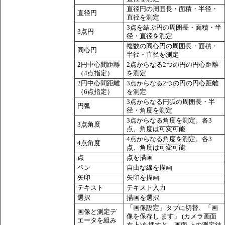
直径円の周囲長・面積・半径・
直径円
直径を測定
3点を結ぶ円の周囲長・面積・半
3点円
径・直径を測定
複数の同心円の周囲長・面積・
同心円
半径・直径を測定
2円中心間距離
2点からなる2つの円の円心距離
（4点指定）
を測定
2円中心間距離
3点からなる2つの円の円心距離
（6点指定）
を測定
3点からなる円弧の周囲長・半
円弧
径・角度を測定
3点からなる角度を測定。各3
3点角度
点、角度は可変可能
4点からなる角度を測定。各3
4点角度
点、角度は可変可能
点
点を描画
ペン
自由な線を描画
矢印
矢印を描画
テキスト
テキスト入力
選択
描画を選択
「画像設定」タブに切替、「画
画像と測定デ
像を保存し ます」 (カメラ画面
エータを組み
右上)を押すと、画面 上の測定結