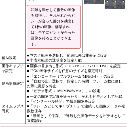
距離を動かして複数の画像
を取得し、それぞれからピ
ントが合った部分を抽出し
て1枚の画像に構築すれ
ば、全てにピントが合った
画像を得ることができま
す。
■ マスク範囲を選択し、範囲以外は非表示に設定
補助設定
■ 非表示範囲の透明度を設定可能
画像キャプチ
■ 画像の書き出し形式（TIF / PNG / JPG / DICOM）を設定
ャ設定
■ JPGの画像サイズを任意のサイズを指定可能
■ 「エンコーダー（フルフレーム/MPEG-4）」の設定
■ 「自動停止」選択で、指定した時間・フレーム数に達し
動画撮影設定
た際に撮影を停止
■ 「ビデオ形式（ AVI/MP4/WMA ）」の設定
■ 一定の間隔で写真を撮ったり、それをビデオとして記録
■「インターバル時間」で撮影間隔を設定
タイムラプス
■「フレームとしてキャプチャ」で連続した画像データを複
写真
数枚保存
■「動画として保存」で連続した画像データをビデオとして
直接記録