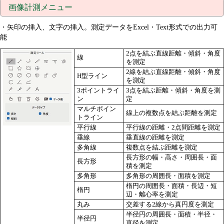
画像計測メニュー
・矢印の挿入、文字の挿入。測定データをExcel・Text形式での出力可
能
2点を結ぶ直線距離・傾斜・角度
線
を測定
2線を結ぶ直線距離・傾斜・角度
H型ライン
を測定
3ポイントライ
3点を結ぶ距離・傾斜・角度を測
ン
定
マルチポイン
線上の複数点を結ぶ距離を測定
トライン
平行線
平行線の距離・2点間距離を測定
垂線
垂直線の距離を測定
多角線
複数点を結ぶ距離を測定
長方形の幅・高さ・周囲長・面
長方形
積を測定
多角形
多角形の周囲長・面積を測定
楕円の周囲長・面積・長辺・短
楕円
辺・離心率を測定
丸み
交差する2線から真円度を測定
半径円の周囲長・面積・半径・
半径円
直径を測定