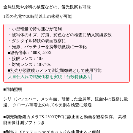
金属組織や原料の検査などの、偏光観察も可能
1回の充電で30時間以上の稼働が可能
・小型軽量で持ち運びが便利
・被写体のキズ、打痕、変色などの検査に納入実績多数
・ダクタイル鋳鉄の表面観察に
・光源、バッテリーを携帯顕微鏡に一体化
■総合倍率：100X, 400X
・接眼レンズ：10×
・対物レンズ：10×/40x
■別売り顕微鏡カメラで測定顕微鏡として使用可能
大量仕入れで格安価格を実現！台数特価あり
■同軸照明
シリコンウェハー、メッキ面、研磨した金属等、鏡面体の観察に最
適。 クローム蒸着上のキズや欠損を検査に最適
■別売顕微鏡カメラTS-2500でPCに静止画と動画を観察保存。 高機
能画像計測ソフトつき
■別売り XYステージマグネット式を使用すると便利