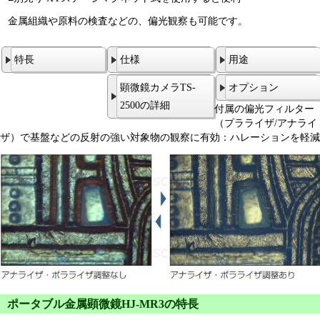
金属組織や原料の検査などの、偏光観察も可能です。
特長
仕様
用途
顕微鏡カメラTS-
オプション
2500の詳細
付属の偏光フィルター
（プラライザ/アナライ
ザ）で基盤などの反射の強い対象物の観察に有効：ハレーションを軽減
ポータブル金属顕微鏡HJ-MR3の特長