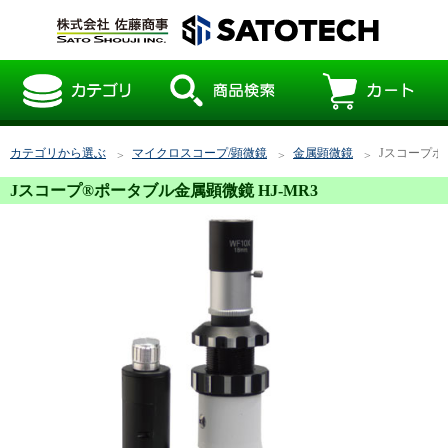
カテゴリから選ぶ
マイクロスコープ/顕微鏡
金属顕微鏡
Jスコープポ
Jスコープ®ポータブル金属顕微鏡 HJ-MR3