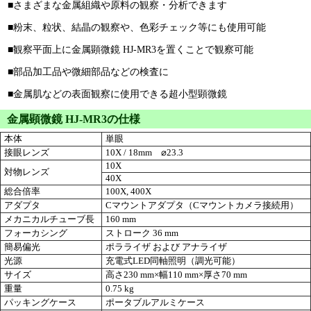
■さまざまな金属組織や原料の観察・分析できます
■粉末、粒状、結晶の観察や、色彩チェック等にも使用可能
■観察平面上に金属顕微鏡 HJ-MR3を置くことで観察可能
■部品加工品や微細部品などの検査に
■金属肌などの表面観察に使用できる超小型顕微鏡
金属顕微鏡 HJ-MR3の仕様
本体
単眼
接眼レンズ
10X / 18mm ⌀23.3
10X
対物レンズ
40X
総合倍率
100X, 400X
アダプタ
Cマウントアダプタ（Cマウントカメラ接続用）
メカニカルチューブ長
160 mm
フォーカシング
ストローク 36 mm
簡易偏光
ポラライザ および アナライザ
光源
充電式LED同軸照明（調光可能）
サイズ
高さ230 mm×幅110 mm×厚さ70 mm
重量
0.75 kg
パッキングケース
ポータブルアルミケース