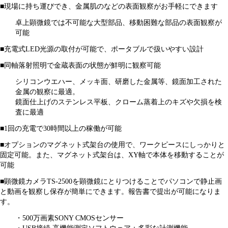
■現場に持ち運びでき、金属肌のなどの表面観察がお手軽にできます
卓上顕微鏡では不可能な大型部品、移動困難な部品の表面観察が
可能
■充電式LED光源の取付が可能で、ポータブルで扱いやすい設計
■同軸落射照明で金蔵表面の状態が鮮明に観察可能
シリコンウエハー、メッキ面、研磨した金属等、鏡面加工された
金属の観察に最適。
鏡面仕上げのステンレス平板、クローム蒸着上のキズや欠損を検
査に最適
■1回の充電で30時間以上の稼働が可能
■オプションのマグネット式架台の使用で、ワークピースにしっかりと
固定可能。また、マグネット式架台は、XY軸で本体を移動することが
可能
■顕微鏡カメラTS-2500を顕微鏡にとりつけることでパソコンで静止画
と動画を観察し保存が簡単にできます。報告書で提出が可能になりま
す。
・500万画素SONY CMOSセンサー