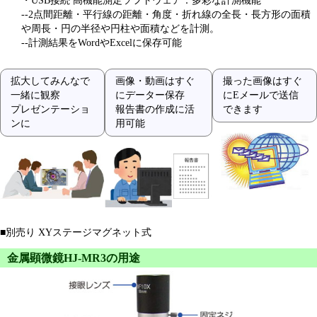
・USB接続 高機能測定ソフトウェア：多彩な計測機能
--2点間距離・平行線の距離・角度・折れ線の全長・長方形の面積
や周長・円の半径や円柱や面積などを計測。
--計測結果をWordやExcelに保存可能
拡大してみんなで
画像・動画はすぐ
撮った画像はすぐ
一緒に観察
にデーター保存
にEメールで送信
プレゼンテーショ
報告書の作成に活
できます
ンに
用可能
■別売り XYステージマグネット式
金属顕微鏡HJ-MR3の用途