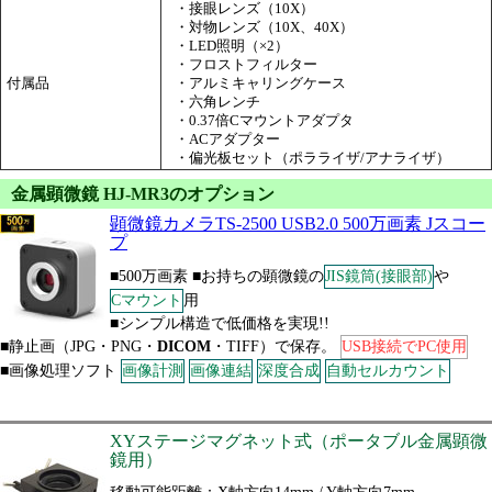
・接眼レンズ（10X）
・対物レンズ（10X、40X）
・LED照明（×2）
・フロストフィルター
付属品
・アルミキャリングケース
・六角レンチ
・0.37倍Cマウントアダプタ
・ACアダプター
・偏光板セット（ポラライザ/アナライザ）
金属顕微鏡 HJ-MR3のオプション
顕微鏡カメラTS-2500 USB2.0 500万画素 Jスコー
プ
■500万画素 ■お持ちの顕微鏡の
JIS鏡筒(接眼部)
や
Cマウント
用
■シンプル構造で低価格を実現!!
■静止画（JPG・PNG・
DICOM
・TIFF）で保存。
USB接続でPC使用
■画像処理ソフト
画像計測
画像連結
深度合成
自動セルカウント
XYステージマグネット式（ポータブル金属顕微
鏡用）