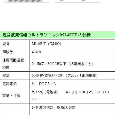
超音波発信器ウルトラソニックMJ-40UT の仕様
型番
MJ-40UT（GS400）
周波数
40kHz
使用周囲温度・
0～50℃・80%RH以下（結露無きこと）
湿度
電源
006P 9V乾電池×1本 （アルカリ電池推奨）
電源電流
約 DC 7.5 mA
約122g（電池含） 146（H）×50（W）×26（D）
重量・寸法
mm
超音波発信器、取扱説明書