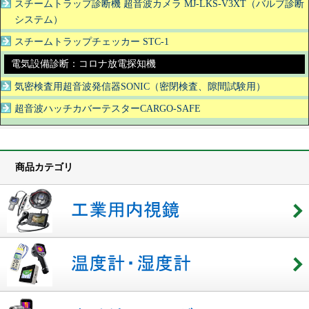
スチームトラップ診断機 超音波カメラ MJ-LKS-V3XT（バルブ診断
システム）
スチームトラップチェッカー STC-1
電気設備診断：コロナ放電探知機
気密検査用超音波発信器SONIC（密閉検査、隙間試験用）
超音波ハッチカバーテスターCARGO-SAFE
商品カテゴリ