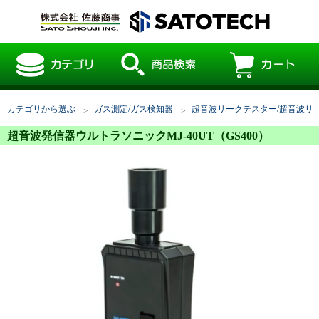
カテゴリから選ぶ
ガス測定/ガス検知器
超音波リークテスター/超音波リ
超音波発信器ウルトラソニックMJ-40UT（GS400）