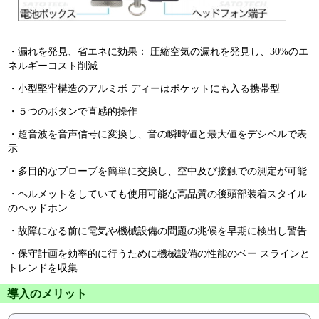
・漏れを発見、省エネに効果： 圧縮空気の漏れを発見し、30%のエ
ネルギーコスト削減
・小型堅牢構造のアルミボ ディーはポケットにも入る携帯型
・５つのボタンで直感的操作
・超音波を音声信号に変換し、音の瞬時値と最大値をデシベルで表
示
・多目的なプローブを簡単に交換し、空中及び接触での測定が可能
・ヘルメットをしていても使用可能な高品質の後頭部装着スタイル
のヘッドホン
・故障になる前に電気や機械設備の問題の兆候を早期に検出し警告
・保守計画を効率的に行うために機械設備の性能のベー スラインと
トレンドを収集
導入のメリット