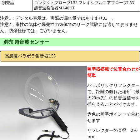
別売品
コンタクトプローブL52 フレキシブルエアプローブL53
超音波発信器MJ-40UT
注意1：デジタル表示は、実際の漏れ量ではありません 。
注意2：毒性の気体や爆発性の気体でのリーク試験には適しておりませ
ん。防爆仕様では、ございません。
別売 超音波センサー
高感度パラボラ集音器L55
照準器搭載で位置合わせが
簡単
パラボリックリフレクター
で、距離の離れた場所（最
大20ｍ先）の超音波信号を
捕らえることができます。
赤色の照準ポイントで合わ
せます
リフレクターの直径 270
ｍｍ