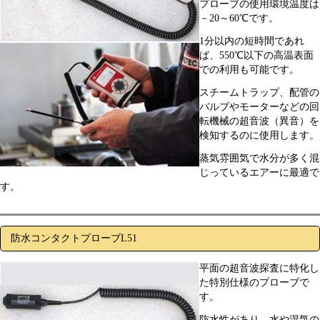
プローブの使用環境温度は
－20～60℃です。
1分以内の短時間であれ
ば、550℃以下の高温表面
での利用も可能です。
スチームトラップ、配管の
バルブやモーターなどの回
転機械の超音波（異音）を
検知するのに使用します。
蒸気雰囲気で水分が多く混
じっているエアーに最適で
す。
防水コンタクトプローブL51
平面の超音波探査に特化し
た特別仕様のプローブで
す。
防水性があり、水や湿気の