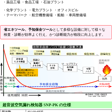
・薬品工場 ・食品工場 ・石油プラント
・化学プラント ・電力プラント ・オフィスビル
・テーマパーク ・航空機整備場 ・船舶 ・車両整備場
省エネツール、予知保全ツール
として多様な設備に対して様々な
検査・診断が効率よく行え、かつ診断能力が格段に向上します。
超音波空気漏れ検知器 SNP-PK の仕様