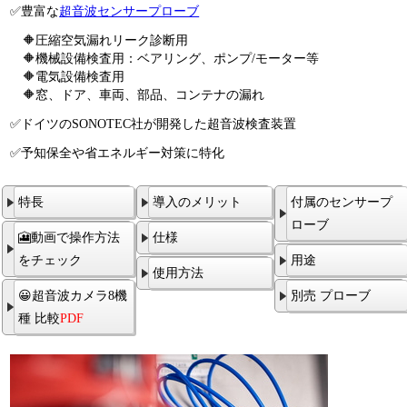
✅豊富な
超音波センサープローブ
🔶圧縮空気漏れリーク診断用
🔶機械設備検査用：ベアリング、ポンプ/モーター等
🔶電気設備検査用
🔶窓、ドア、車両、部品、コンテナの漏れ
✅ドイツのSONOTEC社が開発した超音波検査装置
✅予知保全や省エネルギー対策に特化
特長
導入のメリット
付属のセンサープ
ローブ
🎦動画で操作方法
仕様
をチェック
用途
使用方法
😀超音波カメラ8機
別売 プローブ
種 比較
PDF