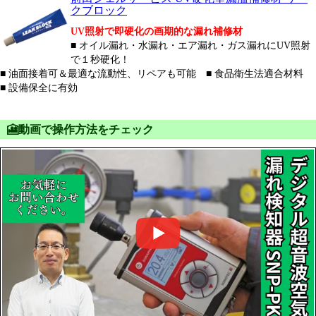
クブロック
UV照射で即硬化の画期的な漏れ補修材
■ オイル漏れ・水漏れ・エア漏れ・ガス漏れにUV照射
で１秒硬化！
■ 油面接着可＆最適な流動性、リペアも可能 ■ 食品衛生法適合材料
■ 設備保全に有効
🎦動画で操作方法をチェック