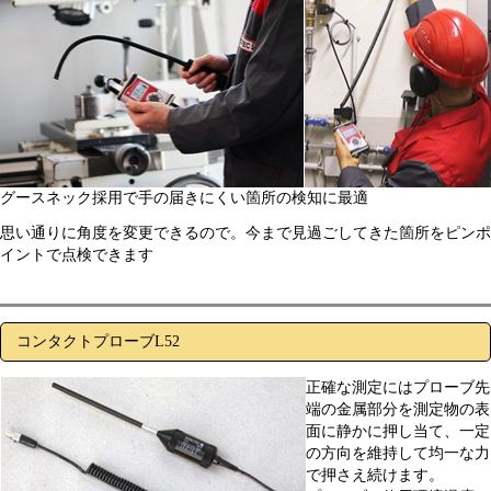
グースネック採用で手の届きにくい箇所の検知に最適
思い通りに角度を変更できるので。今まで見過ごしてきた箇所をピンポ
イントで点検できます
コンタクトプローブL52
正確な測定にはプローブ先
端の金属部分を測定物の表
面に静かに押し当て、一定
の方向を維持して均一な力
で押さえ続けます。