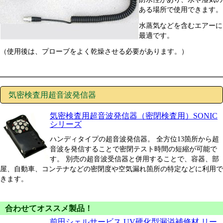
ある場所で使用できます。
水蒸気などを含むエアーに
最適です。
（使用後は、プローブをよく乾燥させる必要があります。）
気密検査用超音波発信器
気密検査用超音波発信器（密閉検査用）SONIC
シリーズ
ハンディタイプの超音波発信器。 全方位13箇所から超
音波を発信することで密閉テスト時間の短縮が可能で
す。 別売の超音波受信器と併用することで、容器、部
屋、自動車、コンテナなどの密閉度や空気漏れ箇所の特定などに利用で
きます。
合わせてオススメ製品！
前田シェルサービス UV硬化型漏溢補修材 リー