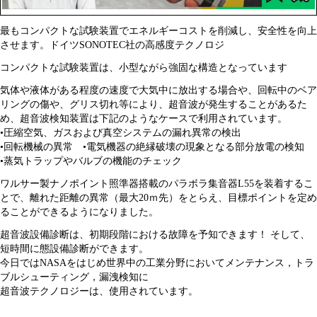
最もコンパクトな試験装置でエネルギーコストを削減し、安全性を向上
させます。ドイツSONOTEC社の高感度テクノロジ
コンパクトな試験装置は、小型ながら
強固な構造となっています
気体や液体がある程度の速度で大気中に放出する場合や、回転中のベア
リングの傷や、グリス切れ等により、超音波が発生することがあるた
め、
超音波検知装置は下記のようなケースで利用されています。
•圧縮空気、ガスおよび真空システムの漏れ異常の検出
•回転機械の異常
•電気機器の絶縁破壊の現象となる部分放電の検知
•蒸気トラップやバルブの機能のチェック
ワルサー製ナノポイント照準器搭載のパラボラ集音器L55を装着するこ
とで、離れた距離の異常（最大20ｍ先）をとらえ、目標ポイントを定め
ることができるようになりました。
超音波設備診断は、初期段階における故障を予知できます！ そして、
短時間に態設備診断ができます。
今日ではNASAをはじめ世界中の工業分野においてメンテナンス，トラ
ブルシューティング，漏洩検知に
超音波テクノロジーは、使用されています。