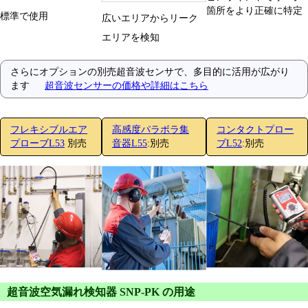
箇所をより正確に特定
標準で使用
広いエリアからリーク
エリアを検知
さらにオプションの別売超音波センサで、多目的に活用が広がり
ます
超音波センサーの価格や詳細はこちら
フレキシブルエア
高感度パラボラ集
コンタクトプロー
プローブL53
別売
音器L55
:別売
ブL52
:別売
超音波空気漏れ検知器 SNP-PK の用途