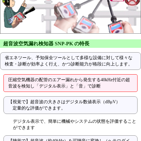
超音波空気漏れ検知器 SNP-PK の特長
省エネツール、予知保全ツールとして多様な設備に対して様々な
検査・診断が効率よく行え、かつ診断能力が格段に向上します。
圧縮空気機器の配管のエアー漏れから発生する40kHz付近の超
音波を検知し「デジタル表示」と「音」で診断
【視覚で】超音波の大きさはデジタル数値表示（dBμV）
定量的な評価ができます。
デジタル表示で、簡単に機械やシステムの状態を評価すること
ができます
【聴覚で】超音波（約40kHz）を可聴音に変換し（ヘテロダイ