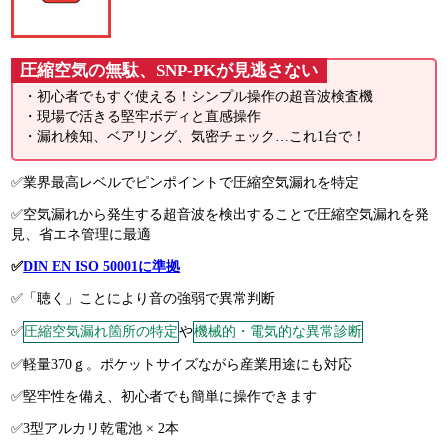
圧縮空気の無駄、SNP-PKが見逃さない
・初心者でもすぐ使える！シンプル操作の超音波検査機
・現場で活きる堅牢ボディと直感操作
・漏れ検知、ベアリング、気密チェック…これ1台で！
✅業界最高レベルでピンポイントで圧縮空気漏れを特定
✅空気漏れから発生する超音波を検出することで圧縮空気漏れを発
見、省エネ管理に最適
✅
DIN EN ISO 50001に準拠
✅「聴く」ことにより音の強弱で異常判断
✅
圧縮空気漏れ箇所の特定
や
機械的・電気的な異常診断
✅軽量370ｇ。ポケットサイズながら産業用途にも対応
✅堅牢性を備え、初心者でも簡単に操作できます
✅3型アルカリ乾電池 × 2本