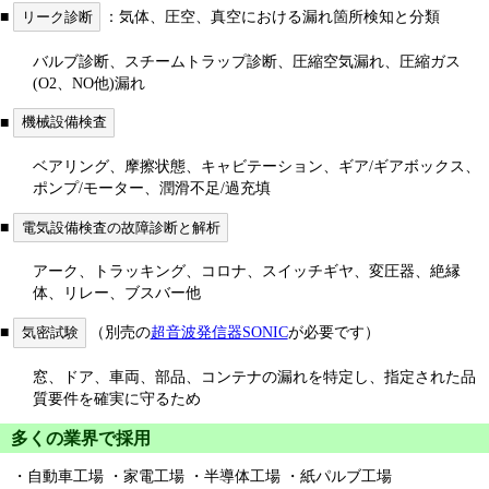
■
リーク診断
：気体、圧空、真空における漏れ箇所検知と分類
バルブ診断、スチームトラップ診断、圧縮空気漏れ、圧縮ガス
(O2、NO他)漏れ
■
機械設備検査
ベアリング、摩擦状態、キャビテーション、ギア/ギアボックス、
ポンプ/モーター、潤滑不足/過充填
■
電気設備検査の故障診断と解析
アーク、トラッキング、コロナ、スイッチギヤ、変圧器、絶縁
体、リレー、ブスバー他
■
気密試験
（別売の
超音波発信器SONIC
が必要です）
窓、ドア、車両、部品、コンテナの漏れを特定し、指定された品
質要件を確実に守るため
多くの業界で採用
・自動車工場 ・家電工場 ・半導体工場 ・紙パルブ工場