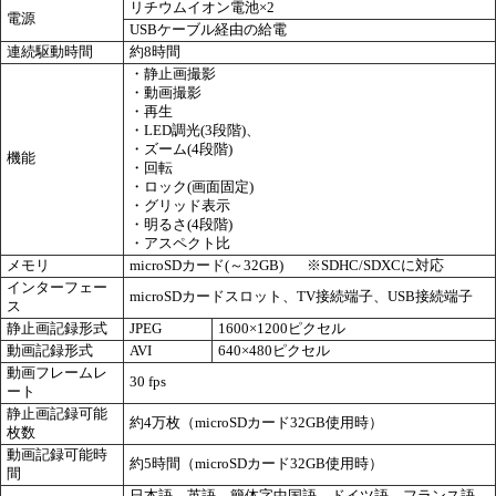
リチウムイオン電池×2
電源
USBケーブル経由の給電
連続駆動時間
約8時間
・静止画撮影
・動画撮影
・再生
・LED調光(3段階)、
・ズーム(4段階)
機能
・回転
・ロック(画面固定)
・グリッド表示
・明るさ(4段階)
・アスペクト比
メモリ
microSDカード(～32GB) ※SDHC/SDXCに対応
インターフェー
microSDカードスロット、TV接続端子、USB接続端子
ス
静止画記録形式
JPEG
1600×1200ピクセル
動画記録形式
AVI
640×480ピクセル
動画フレームレ
30 fps
ート
静止画記録可能
約4万枚（microSDカード32GB使用時）
枚数
動画記録可能時
約5時間（microSDカード32GB使用時）
間
日本語、英語、簡体字中国語、ドイツ語、フランス語、