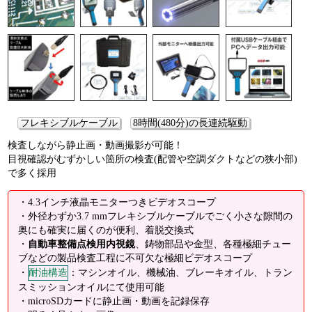
フレキシブルケーブル
8時間(480分)の長連続駆動
検査しながら静止画・動画撮影が可能！
目視確認がむずかしい箇所の検査(配管や空調ダクトなどの狭小部)
で多く採用
・4.3インチ液晶モニターつきビデオスコープ
・外径わずか3.7 mmフレキシブルケーブルでごく小さな隙間の
奥にも確実に届くのが便利、着脱交換式
・
自動車整備点検用内視鏡
、鋳物部品や金型、各種極細チュー
ブなどの製品検査工程に不可欠な極細ビデオスコープ
・
耐油構造
：マシンオイル、機械油、ブレーキオイル、トラン
スミッションオイルにて使用可能
・microSDカードに静止画・動画を記録保存