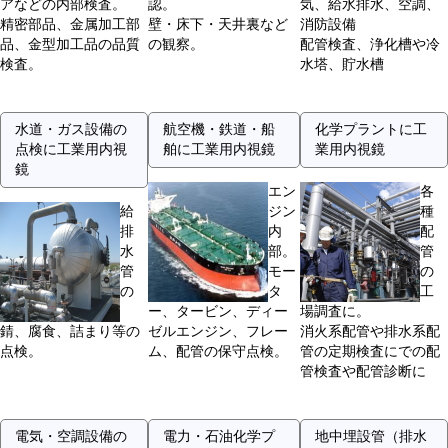
アなどの内部検査。
認。
気、給水排水、空調、
精密部品、金属加工部
壁・床下・天井裏など
消防設備
品、金型加工品の品質
の観察。
配管検査、浄化槽や冷
検査。
水塔、貯水槽
水道・ガス設備の
航空機・鉄道・船
化学プラントに工
点検に工業用内視
舶に工業用内視鏡
業用内視鏡
鏡
エン
各
給
ジン
種
排
内
配
水
部。
管
管
モー
の
の
タ
工
ー、タービン、ディー
場調査に。
錆、腐食、詰まり等の
ゼルエンジン、フレー
消火系配管や排水系配
点検。
ム、配管の保守点検。
管の定期検査にでの配
管検査や配管診断に
電気・空調設備の
電力・石油化学プ
地中埋設管（排水