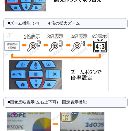
■ズーム機能（×4） ４倍の拡大ズーム
■画像反転表示(左右上下可)・固定表示機能