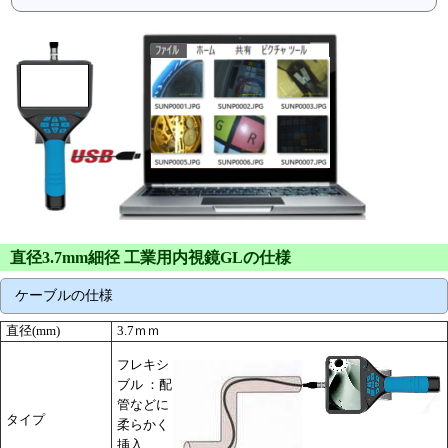
直径3.7mm細径 工業用内視鏡GLの仕様
ケーブルの仕様
直径(mm)
3.7ｍｍ
フレキシ
ブル ：配
管などに
タイプ
柔らかく
挿入