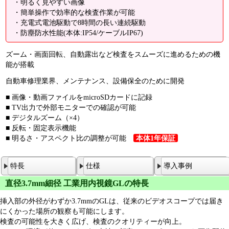
・明るく見やすい画像
・簡単操作で効率的な検査作業が可能
・充電式電池駆動で8時間の長い連続駆動
・防塵防水性能(本体:IP54/ケーブルIP67)
ズーム・画面回転、自動露出など検査をスムーズに進めるための機
能が搭載
自動車修理業界、メンテナンス、設備保全のために開発
■ 画像・動画ファイルをmicroSDカードに記録
■ TV出力で外部モニターでの確認が可能
■ デジタルズーム（×4）
■ 反転・固定表示機能
■ 明るさ・アスペクト比の調整が可能
本体1年保証
特長
仕様
導入事例
直径3.7mm細径 工業用内視鏡GLの特長
挿入部の外径がわずか3.7mmのGLは、従来のビデオスコープでは届き
にくかった場所の観察も可能にします。
検査の可能性を大きく広げ、検査のクオリティーが向上。