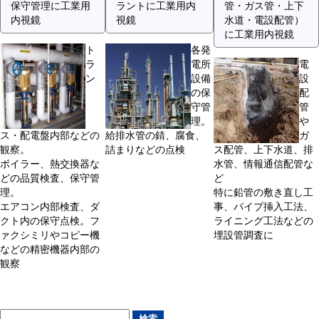
保守管理に工業用
ラントに工業用内
管・ガス管・上下
内視鏡
視鏡
水道・電設配管）
に工業用内視鏡
ト
各発
ラ
電所
電
ン
設備
設
の保
配
守管
管
理。
や
ス・配電盤内部などの
給排水管の錆、腐食、
ガ
観察。
詰まりなどの点検
ス配管、上下水道、排
ボイラー、熱交換器な
水管、情報通信配管な
どの品質検査、保守管
ど
理。
特に鉛管の敷き直し工
エアコン内部検査、ダ
事、パイプ挿入工法、
クト内の保守点検。フ
ライニング工法などの
ァクシミリやコピー機
埋設管調査に
などの精密機器内部の
観察