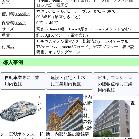
言語
ロシア語、韓国語
本体：0 ℃ ～ 60 ℃ ケーブル：0 ℃ ～ 60 ℃
使用環境温湿度
90 %RH（結露なきこと）
保管環境温度
0 ℃ ～ 40 ℃
サイズ
高さ270mm ×幅131mm ×厚さ125mm（スタンド含む）
重量
約550g(スタンド・電池含む)
リチウムイオン電池(×2、装着済み) 、USBケーブル、
付属品
TVケーブル、microSDカード、ACアダプター、取扱説
明書、キャリングケース
導入事例
自動車業界に工業
建設・住宅・土木
ビル、マンション
用内視鏡
に工業用内視鏡
の建物点検に工業
用内視鏡
エ
壁内
ン
の断
電
ジ
熱
材、
鉄骨
の診
ン、CPUボックス、ド
断、内部配線の断線確