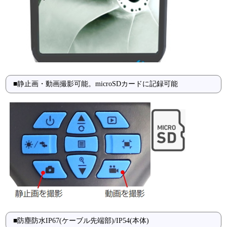
■静止画・動画撮影可能。microSDカードに記録可能
■防塵防水IP67(ケーブル先端部)/IP54(本体)