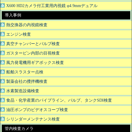
X600 HD2カメラ付工業用内視鏡 φ4.9mmデュアル
導入事例
熱交換器の内視鏡検査
エンジン検査
真空チャンバーとバルブ検査
ガスタービン内部の目視検査
風力発電機用ギアボックス検査
船舶スラスター点検
製薬会社の攪拌機検査
水素製造設備検査
食品・化学産業のパイプライン、バルブ、タンクSDI検査
油圧ポンプのビデオスコープ検査
シリンダーメンテナンス検査
管内検査カメラ