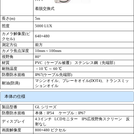
着脱交換式
長さ(m)
5m
照度
5000 LUX
カメラ解像度(ピ
640×480
クセル)
測定方位
前方
カメラ焦点深度
10mm～100mm
視野角
80°
材質
PVC（ケーブル被覆） ステンレス鋼（先端部）
耐熱温度
－10 ℃ ～ 60 ℃
防塵防水規格
IP67(ケーブル先端部)
マシンオイル、ブレーキオイル(DOT4)、トランスミッ
耐油(防滴)
ションオイル
本体の仕様
製品型番
GL シリーズ
防塵防水規格
本体：IP54 ケーブル：IP67
4.3インチ LCDモニター IPS広視野角スクリーン 反
ディスプレイ
射なし
画面解像度
800×480 ピクセル