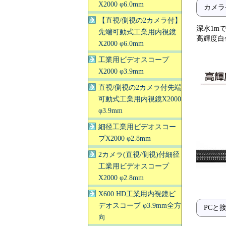
X2000 φ6.0mm
カメラ
【直視/側視の2カメラ付】
深水1m
先端可動式工業用内視鏡
高輝度白
X2000 φ6.0mm
工業用ビデオスコープ
X2000 φ3.9mm
直視/側視の2カメラ付先端
可動式工業用内視鏡X2000
φ3.9mm
細径工業用ビデオスコー
プX2000 φ2.8mm
2カメラ(直視/側視)付細径
工業用ビデオスコープ
X2000 φ2.8mm
X600 HD工業用内視鏡ビ
デオスコープ φ3.9mm全方
PCと
向