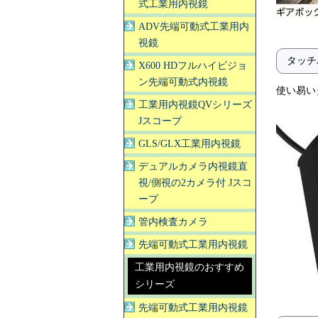
式工業用内視鏡
ADV先端可動式工業用内
視鏡
タッチ
X600 HDフルハイビジョ
ン先端可動式内視鏡
使い易い
工業用内視鏡QVシリーズ
Jスコープ
GLS/GLX工業用内視鏡
デュアルカメラ内視鏡直
視/側視の2カメラ付 Jスコ
ープ
管内検査カメラ
先端可動式工業用内視鏡
工業用内視鏡のおすすめ
シリーズ
先端可動式工業用内視鏡