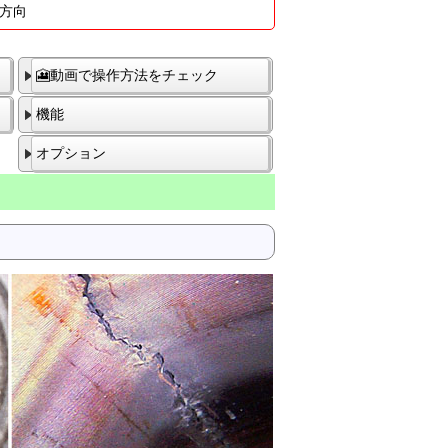
全方向
🎦動画で操作方法をチェック
機能
オプション