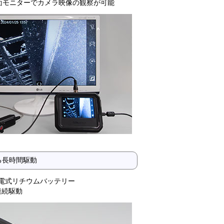
画面モニターでカメラ映像の観察が可能
る長時間駆動
電式リチウムバッテリー
連続駆動