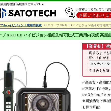
業用内視鏡 高屈曲２方向 φ3.9mm
HD フルハイビジョン工業用内視鏡
Jスコープ X600 HD ハイビジョン極細先端可動式
ープ X600 HD ハイビジョン極細先端可動式工業用内視鏡 高屈曲２
【業界初】湾曲
・真後ろまでも
・細い！曲がる！
・
タッチパネル
・不具合を見逃
✅高画質・高機能
✅本体わずか70
✅⌀ 3.9mmの2
🔶耐油構造で機
も操作可能