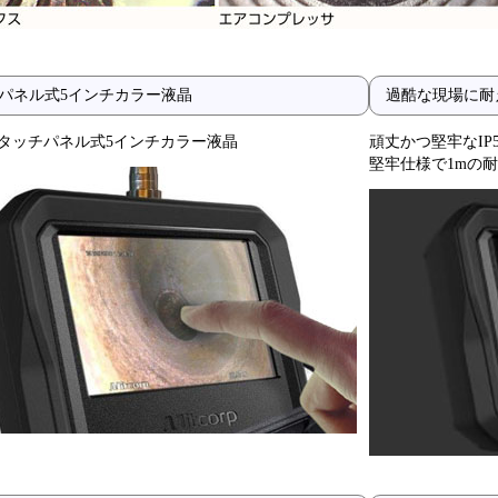
パネル式5インチカラー液晶
過酷な現場に耐
タッチパネル式5インチカラー液晶
頑丈かつ堅牢なIP
堅牢仕様で1mの