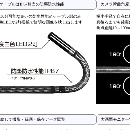
ケーブルはIP67相当の防塵防水性能
カメラ湾曲角度1
で30分可能なIP67の防水性能※ケーブル部のみ
極小半径で自在に
色LEDが2灯搭載で鮮明な画像を映し出します
真後ろまでも確実
焦点距離10～10
接続して撮影・録画・保存データ閲覧
大画面モニター