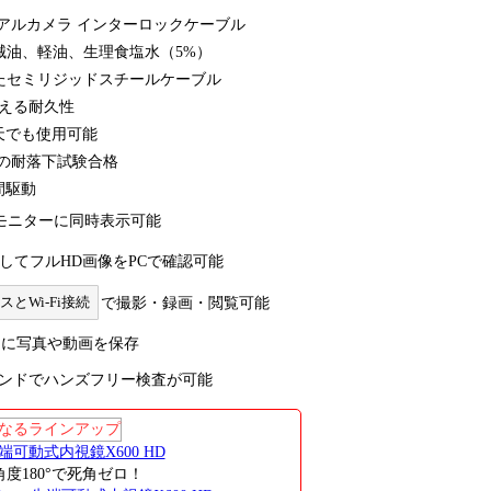
デュアルカメラ インターロックケーブル
械油、軽油、生理食塩水（5%）
たセミリジッドスチールケーブル
耐える耐久性
雨天でも使用可能
mの耐落下試験合格
間駆動
モニターに同時表示可能
してフルHD画像をPCで確認可能
とWi-Fi接続
で撮影・録画・閲覧可能
に写真や動画を保存
タンドでハンズフリー検査が可能
なるラインアップ
先端可動式内視鏡X600 HD
度180°で死角ゼロ！