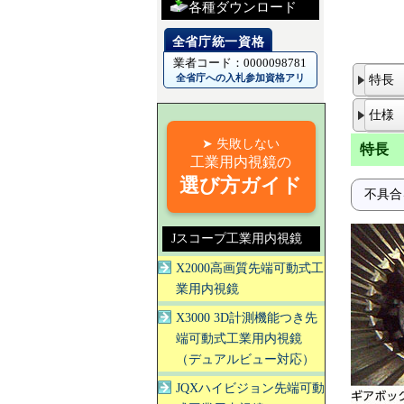
各種ダウンロード
業者コード：0000098781
全省庁への入札参加資格アリ
特長
仕様
➤ 失敗しない
特長
工業用内視鏡の
選び方ガイド
不具合
Jスコープ工業用内視鏡
X2000高画質先端可動式工
業用内視鏡
X3000 3D計測機能つき先
端可動式工業用内視鏡
（デュアルビュー対応）
JQXハイビジョン先端可動