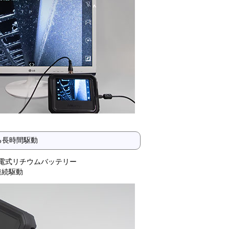
る長時間駆動
電式リチウムバッテリー
連続駆動