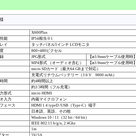
様
X600Plus
性能
IP54相当※1
レイ
タッチパネル5インチ LCDモニタ
度
800×480ピクセル
録
JPG形式
【⌀3.9mmケーブル使用時】1
MP4形式 （オーディオ含む）
【⌀3.9mmケーブル使用時】16
micro SDカード（最大64 GBまで対応）
充電式リチウムバッテリー（3.6 V 9800 mAh）
時間
約4時間以上
約3.5時間（フル充電）
力形式
micro HDMI
オ入力
内蔵マイクロフォン
フェース
HDMI 1.4 typeD /USB（Type-C）端子
日本語、英語、その他
Windows 10 / 11（32 bit / 64 bit）
IEEE 802.11 b/g/n, 2.4Ghz
1m
プター
5V/3A