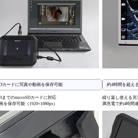
roSDカードに写真や動画を保存可能
約4時間を超え
GBまでのmicroSDカードに対応
繰り返し使える充
を保存可能（1920×1080px）
満充電で約4時間