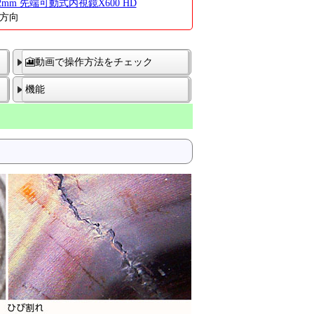
.2mm 先端可動式内視鏡X600 HD
全方向
🎦動画で操作方法をチェック
機能