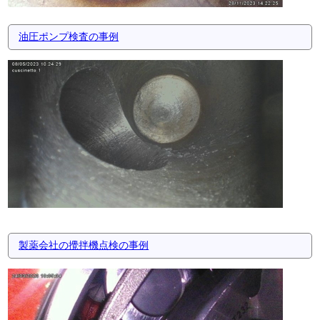
油圧ポンプ検査の事例
製薬会社の攪拌機点検の事例