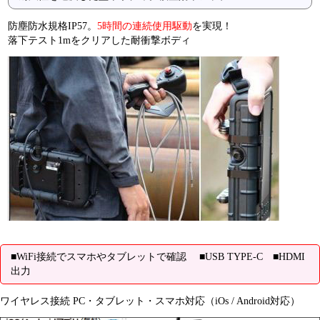
防塵防水規格IP57。
5時間の連続使用駆動
を実現！
落下テスト1mをクリアした耐衝撃ボディ
■WiFi接続でスマホやタブレットで確認 ■USB TYPE-C ■HDMI
出力
ワイヤレス接続 PC・タブレット・スマホ対応（iOs / Android対応）