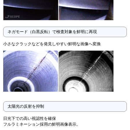
ネガモード（白黒反転）で検査対象を鮮明に再現
小さなクラックなどを発見しやすい鮮明な画像へ変換
太陽光の反射を抑制
日光下での高い視認性を確保
フルラミネーション採用の鮮明画像表示。