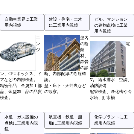
自動車業界に工業
建設・住宅・土木
ビル、マンション
用内視鏡
に工業用内視鏡
の建物点検に工業
用内視鏡
エ
壁内
ン
の断
電
ジ
熱
材、
鉄骨
の診
ン、CPUボックス、ド
断、内部配線の断線確
アなどの内部検査。
認。
気、給水排水、空調、
精密部品、金属加工部
壁・床下・天井裏など
消防設備
品、金型加工品の品質
の観察。
配管検査、浄化槽や冷
検査。
水塔、貯水槽
水道・ガス設備の
航空機・鉄道・船
化学プラントに工
点検に工業用内視
舶に工業用内視鏡
業用内視鏡
鏡