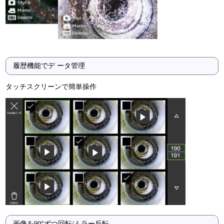
履歴機能でデ ータ管理
タッチスクリーンで簡単操作
画像を90°ずつ回転/ミラー反転