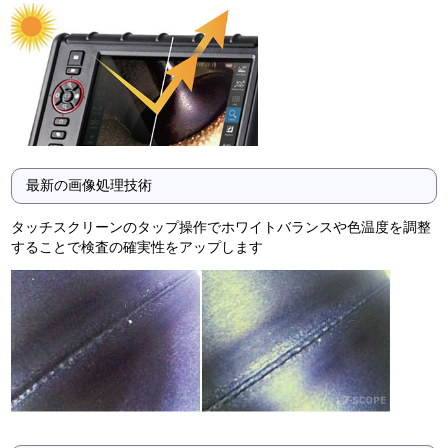
最新の画像処理技術
タッチスクリーンのタップ操作でホワイトバランスや色温度を調整
することで検査の確実性をアップします