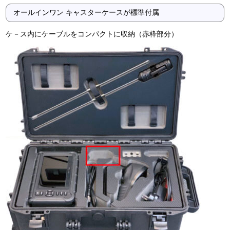
オールインワン キャスターケースが標準付属
ケ－ス内にケーブルをコンパクトに収納（赤枠部分）