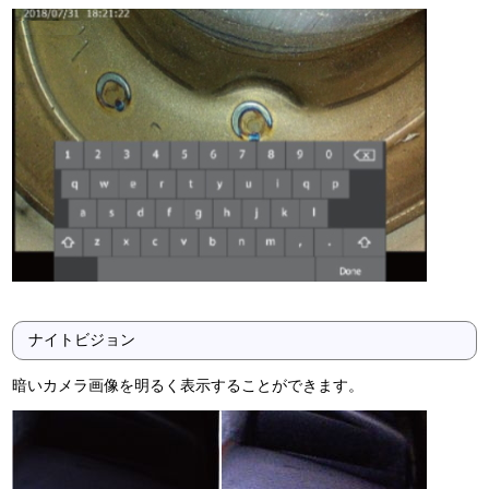
ナイトビジョン
暗いカメラ画像を明るく表示することができます。