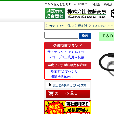
Ｔ＆ＤおんどとりTR-74Ui/TR-74Ui-S照度・
カテゴリから選ぶ
温度計
Ｔ＆Ｄおんどと
Ｔ＆Ｄ
佐藤商事ブランド
サトテック SATOTECH®
Jスコープ®工業用内視鏡
温度センサ 製造販売 特注OK
・熱電対 温度センサ
・測温抵抗体Pt100
測定器の失敗しない選び方
カートを見る