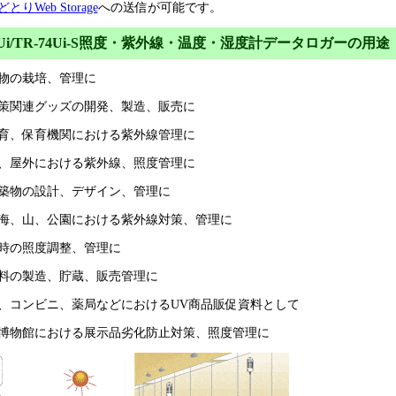
とりWeb Storage
への送信が可能です。
74Ui/TR-74Ui-S照度・紫外線・温度・湿度計データロガーの用途
物の栽培、管理に
策関連グッズの開発、製造、販売に
育、保育機関における紫外線管理に
、屋外における紫外線、照度管理に
築物の設計、デザイン、管理に
海、山、公園における紫外線対策、管理に
時の照度調整、管理に
料の製造、貯蔵、販売管理に
、コンビニ、薬局などにおけるUV商品販促資料として
博物館における展示品劣化防止対策、照度管理に