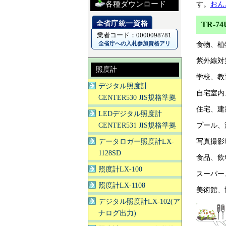
各種ダウンロード
す。
おんど
TR-
業者コード：0000098781
全省庁への入札参加資格アリ
食物、植
紫外線対
照度計
学校、教
デジタル照度計
自宅室内
CENTER530 JIS規格準拠
住宅、建
LEDデジタル照度計
CENTER531 JIS規格準拠
プール、
データロガー照度計LX-
写真撮影
1128SD
食品、飲
照度計LX-100
スーパー
照度計LX-1108
美術館、
デジタル照度計LX-102(ア
ナログ出力)