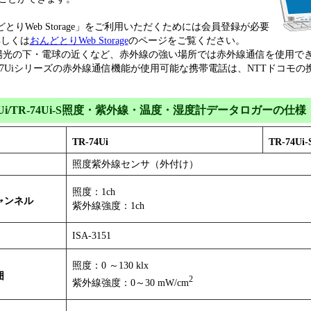
どとりWeb Storage」をご利用いただくためには会員登録が必要
詳しくは
おんどとりWeb Storage
のページをご覧ください。
陽光の下・電球の近くなど、赤外線の強い場所では赤外線通信を使用で
R-7Uiシリーズの赤外線通信機能が使用可能な携帯電話は、NTTドコモ
74Ui/TR-74Ui-S照度・紫外線・温度・湿度計データロガーの仕様
TR-74Ui
TR-74Ui-
照度紫外線センサ（外付け）
照度：1ch
ャンネル
紫外線強度：1ch
ISA-3151
照度：0 ～130 klx
囲
2
紫外線強度：0～30 mW/cm