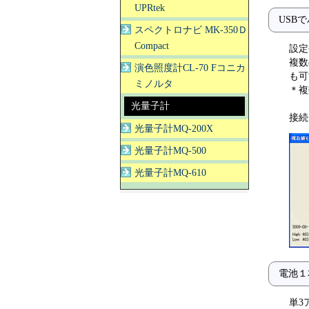
UPRtek
USB
スペクトロナビ MK-350Ｄ
Compact
設定
複数
演色照度計CL-70 Fコニカ
も可
ミノルタ
＊複
光量子計
接続
光量子計MQ-200X
光量子計MQ-500
光量子計MQ-610
電池１
単3