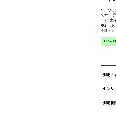
* 「おん
です。 
※1：太
※2：T
を除く）
TR-
測定チ
センサ
測定範