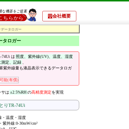
会社概要
度計データロガー
データロガー
74Ui は
照度、紫外線(UV)、温度、湿度
に測定、記録
、
算紫外線量も液晶表示できるデータロガ
可能(有償)
ンサは
±2.5%RH
の
高精度測定
を実現
りTR-74Ui
外線・温度・湿度
・紫外線:0-30mW/cm²