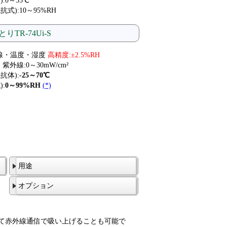
:0～55℃
式):10～95%RH
TR-74Ui-S
外線・温度・湿度
高精度:±2.5%RH
・紫外線:0～30mW/cm²
抗体):
-25～70℃
:
0～99%RH
(*)
用途
オプション
して赤外線通信で吸い上げることも可能で