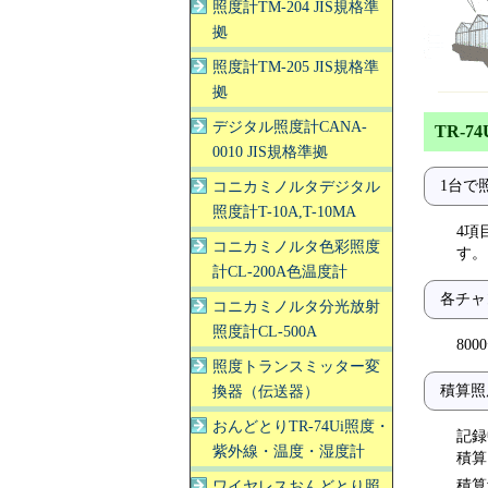
照度計TM-204 JIS規格準
拠
照度計TM-205 JIS規格準
拠
デジタル照度計CANA-
TR-
0010 JIS規格準拠
1台で
コニカミノルタデジタル
照度計T-10A,T-10MA
4項
コニカミノルタ色彩照度
す。
計CL-200A色温度計
各チャ
コニカミノルタ分光放射
照度計CL-500A
80
照度トランスミッター変
積算照
換器（伝送器）
おんどとりTR-74Ui照度・
記録
紫外線・温度・湿度計
積算照
積算
ワイヤレスおんどとり照