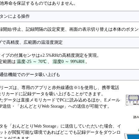
池寿命を保証するものではありません。
タンによる操作
録開始/停止、記録間隔の設定変更、画面の表示切り替えは本体のボタン
プで高精度、広範囲の温湿度測定
タイプの付属センサは±2.5%RHの高精度測定を実現。
定範囲は
温度-25 ～ 70℃
、
湿度0 ～ 99%RH
。
通信機能でのデータ吸い上げも
Uiシリーズは、専用のアプリと赤外線通信※1を使用し、携帯電話
モリカードに記録データを吸い上げることができます。
たデータは直接メモリカードでPCに読み込めるほか、Eメール
P送信・「おんどとりWeb Storage」への送信が可能です。
を「おんどとりWeb Storage」に送信していただいた場合、イ
ットが閲覧可能な環境であればどこでも記録データをダウンロ
ことができます。