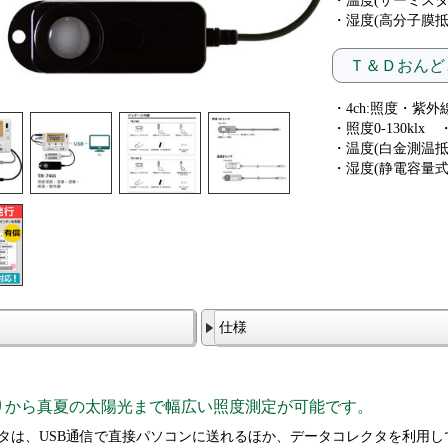
・温度(サーミスタ)
・湿度(高分子膜抵抗
Ｔ＆Ｄおんどとり
・4ch:照度・紫
・照度0-130klx 
・温度(白金測温抵
・湿度(静電容量式)
仕様
りから真夏の太陽光まで幅広い照度測定が可能です。
タは、USB通信で直接パソコンに送れるほか、データコレクタを利用