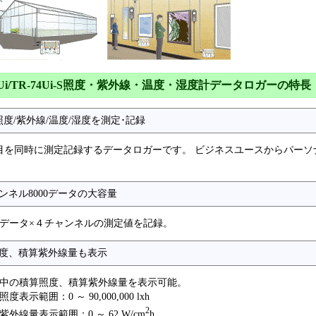
74Ui/TR-74Ui-S照度・紫外線・温度・湿度計データロガーの特長
照度/紫外線/温度/湿度を測定･記録
目を同時に測定記録するデータロガーです。 ビジネスユースからパー
ンネル8000データの大容量
00データ×４チャンネルの測定値を記録。
度、積算紫外線量も表示
中の積算照度、積算紫外線量を表示可能。
度表示範囲：0 ～ 90,000,000 lxh
2
紫外線量表示範囲：0 ～ 62 W/cm
h