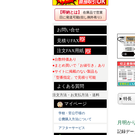
【即納とは】
在庫品で営業
日に発送可能(但し例外有り)
お問い合せ
見積りFAX
注文FAX用紙
●台数特価あり
●まとめ買いで「お値引き」あり
●サイトに掲載のない製品も
「型番指定」で見積り可能
よくある質問
注文方法・お支払方法・送料
特長
マイページ
学校・官公庁様の
公費購入方法について
月明か
アフターサービス
記録デー