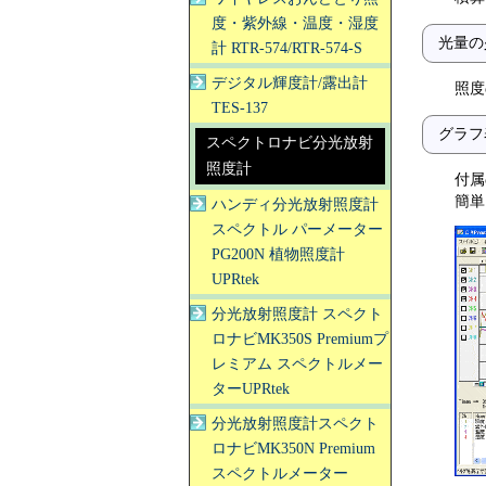
度・紫外線・温度・湿度
光量の
計 RTR-574/RTR-574-S
デジタル輝度計/露出計
照度
TES-137
グラフ
スペクトロナビ分光放射
照度計
付属
簡単
ハンディ分光放射照度計
スペクトル パーメーター
PG200N 植物照度計
UPRtek
分光放射照度計 スペクト
ロナビMK350S Premiumプ
レミアム スペクトルメー
ターUPRtek
分光放射照度計スペクト
ロナビMK350N Premium
スペクトルメーター