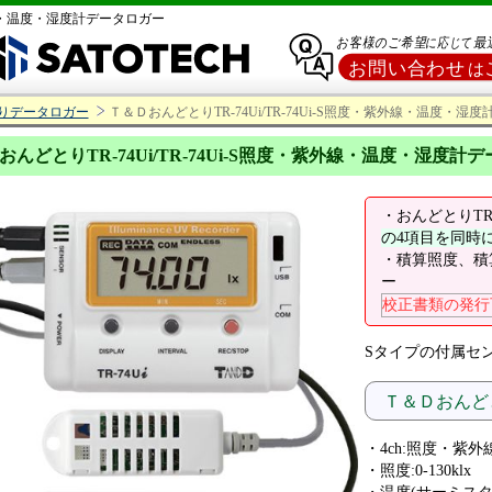
紫外線・温度・湿度計データロガー
りデータロガー
Ｔ＆ＤおんどとりTR-74Ui/TR-74Ui-S照度・紫外線・温度・湿
おんどとりTR-74Ui/TR-74Ui-S照度・紫外線・温度・湿度計
・おんどとりTR-
の4項目を同時
・積算照度、積
ー
校正書類の発行
Sタイプの付属セ
Ｔ＆Ｄおんどと
・4ch:照度・紫
・照度:0-130klx 