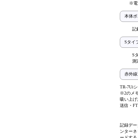
※電
本体ボ
記
Sタイ
S
測
赤外線
TR-7
※2のメ
吸い上げ
送信・FT
記録データ
ンターネ
ードする